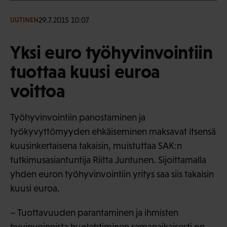
29.7.2015 10:07
UUTINEN
Yksi euro työhyvinvointiin
tuottaa kuusi euroa
voittoa
Työhyvinvointiin panostaminen ja
työkyvyttömyyden ehkäiseminen maksavat itsensä
kuusinkertaisena takaisin, muistuttaa SAK:n
tutkimusasiantuntija Riitta Juntunen. Sijoittamalla
yhden euron työhyvinvointiin yritys saa siis takaisin
kuusi euroa.
– Tuottavuuden parantaminen ja ihmisten
hyvinvoinnista huolehtiminen samanaikaisesti on