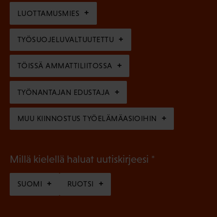
i
n
l
LUOTTAMUSMIES
n
)
l
e
TYÖSUOJELUVALTUUTETTU
i
n
n
)
TÖISSÄ AMMATTILIITOSSA
e
n
TYÖNANTAJAN EDUSTAJA
)
MUU KIINNOSTUS TYÖELÄMÄASIOIHIN
(
Millä kielellä haluat uutiskirjeesi
P
SUOMI
RUOTSI
a
k