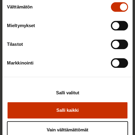
Suostumuksen
Välttämätön
valinta
Mieltymykset
2.6.2026 11:00
Työmarkkinakeskusjärjestöt: Tuottava ja
Tilastot
hyvinvoiva työelämä on yhteinen asia
Markkinointi
TERVE JA HYVÄ TYÖELÄMÄ
Salli valitut
Salli kaikki
Vain välttämättömät