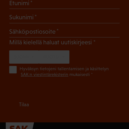
(Pakollinen)
Etunimi
(Pakollinen)
Sukunimi
(Pakollinen)
Sähköpostiosoite
(Pakollinen)
Millä kielellä haluat uutiskirjeesi
SUOMI
RUOTSI
(Pa
Hyväksyn tietojeni tallentamisen ja käsittelyn
SAK:n viestintärekisterin
mukaisesti *
Tilaa