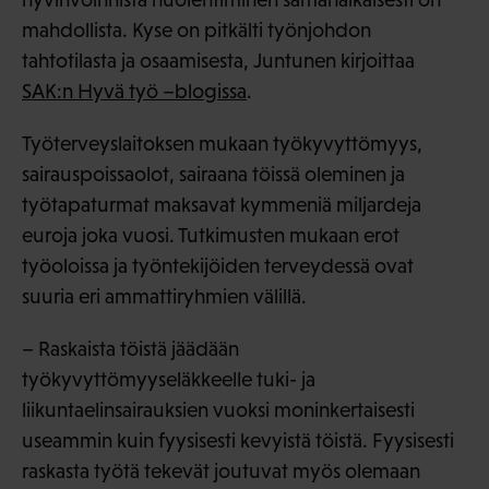
mahdollista. Kyse on pitkälti työnjohdon
tahtotilasta ja osaamisesta, Juntunen kirjoittaa
SAK:n Hyvä työ –blogissa
.
Työterveyslaitoksen mukaan työkyvyttömyys,
sairauspoissaolot, sairaana töissä oleminen ja
työtapaturmat maksavat kymmeniä miljardeja
euroja joka vuosi. Tutkimusten mukaan erot
työoloissa ja työntekijöiden terveydessä ovat
suuria eri ammattiryhmien välillä.
– Raskaista töistä jäädään
työkyvyttömyyseläkkeelle tuki- ja
liikuntaelinsairauksien vuoksi moninkertaisesti
useammin kuin fyysisesti kevyistä töistä. Fyysisesti
raskasta työtä tekevät joutuvat myös olemaan