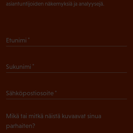
asiantuntijoiden näkemyksiä ja analyysejä.
(
Etunimi
P
a
(
Sukunimi
k
P
o
a
l
(
Sähköpostiosoite
k
l
P
o
i
a
l
Mikä tai mitkä näistä kuvaavat sinua
n
k
l
parhaiten?
e
o