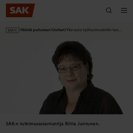
Hyppää
sisältöön
s
Näistä puhutaan
Uutiset
Yksi euro työhyvinvointiin tuo…
a
k
·
f
i
SAK:n tutkimusasiantuntija Riitta Juntunen.