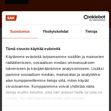
Suostumus
Yksityiskohdat
Tietoja
Jaa
Tämä sivusto käyttää evästeitä
Sinua saattaa myös kiinnostaa
Käytämme evästeitä tarjoamamme sisällön ja mainosten
räätälöimiseen, sosiaalisen median ominaisuuksien
tukemiseen ja kävijämäärämme analysoimiseen. Lisäksi
TERVE JA HYVÄ TYÖELÄMÄ
jaamme sosiaalisen median, mainosalan ja analytiikka-
alan kumppaneillemme tietoja siitä, miten käytät
sivustoamme. Kumppanimme voivat yhdistää näitä
tietoja muihin tietoihin, joita olet antanut heille tai joita on
kerätty, kun olet käyttänyt heidän palvelujaan.