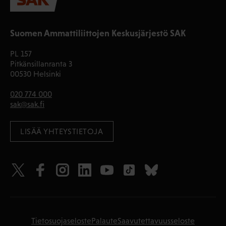
Suomen Ammattiliittojen Keskusjärjestö SAK
PL 157
Pitkänsillanranta 3
00530 Helsinki
020 774 000
sak@sak.fi
LISÄÄ YHTEYSTIETOJA
Tietosuojaseloste
Palaute
Saavutettavuusseloste