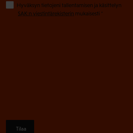
o
(
Hyväksyn tietojeni tallentamisen ja käsittelyn
P
l
SAK:n viestintärekisterin
mukaisesti *
a
l
k
i
o
n
l
e
l
i
n
n
)
e
n
)
Tilaa