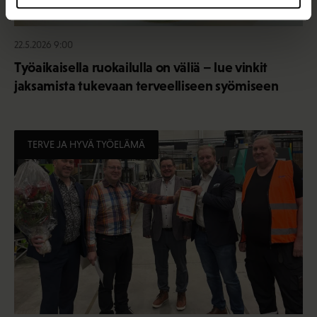
22.5.2026 9:00
Työaikaisella ruokailulla on väliä – lue vinkit
jaksamista tukevaan terveelliseen syömiseen
TERVE JA HYVÄ TYÖELÄMÄ