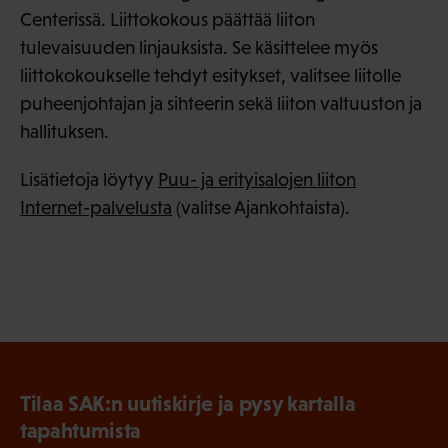
Centerissä. Liittokokous päättää liiton
tulevaisuuden linjauksista. Se käsittelee myös
liittokokoukselle tehdyt esitykset, valitsee liitolle
puheenjohtajan ja sihteerin sekä liiton valtuuston ja
hallituksen.
Lisätietoja löytyy
Puu- ja erityisalojen liiton
Internet-palvelusta
(valitse Ajankohtaista).
Tilaa SAK:n uutiskirje ja pysy kartalla
tapahtumista