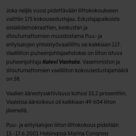
Joka neljäs vuosi pidettävään liittokokoukseen
valittiin 175 kokousedustajaa. Edustajapaikoista
sosialidemokraattien, keskustan ja
sitoutumattomien muodostama Puu- ja
erityisalojen yhteistyövaaliliitto sai kaikkiaan 117.
Vaaliliiton puheenjohtajaehdokas on liiton istuva
Kalevi Vanhala
puheenjohtaja
. Vasemmiston ja
sitoutumattomien vaaliliiton kokousedustajamäärä
on 58.
Vaalien äänestysaktiivisuus kohosi 53,2 prosenttiin.
Vaaleissa äänioikeus oli kaikkiaan 49 604 liiton
jäsenellä.
Puu- ja erityisalojen liiton liittokokous pidetään
15.-17.6.2001 Helsingissä Marina Congress