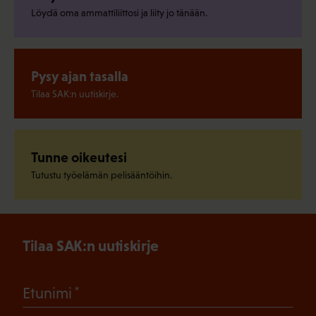
Löydä oma ammattiliittosi ja liity jo tänään.
Pysy ajan tasalla
Tilaa SAK:n uutiskirje.
Tunne oikeutesi
Tutustu työelämän pelisääntöihin.
Tilaa SAK:n uutiskirje
(Pakollinen)
Etunimi