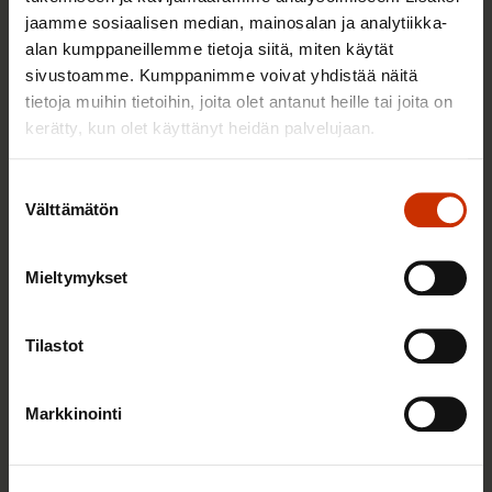
jaamme sosiaalisen median, mainosalan ja analytiikka-
alan kumppaneillemme tietoja siitä, miten käytät
2.6.2026 11:00
sivustoamme. Kumppanimme voivat yhdistää näitä
Työmarkkinakeskusjärjestöt: Tuottava ja
tietoja muihin tietoihin, joita olet antanut heille tai joita on
hyvinvoiva työelämä on yhteinen asia
kerätty, kun olet käyttänyt heidän palvelujaan.
Suostumuksen
Välttämätön
valinta
TERVE JA HYVÄ TYÖELÄMÄ
Mieltymykset
Tilastot
Markkinointi