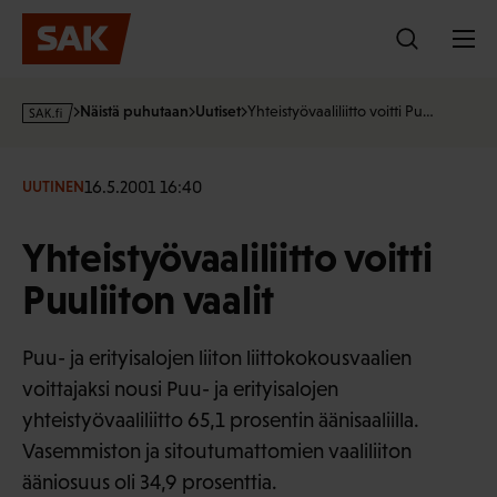
Hyppää
sisältöön
s
Näistä puhutaan
Uutiset
Yhteistyövaaliliitto voitti Pu…
a
k
·
16.5.2001 16:40
UUTINEN
f
i
Yhteistyövaaliliitto voitti
Puuliiton vaalit
Puu- ja erityisalojen liiton liittokokousvaalien
voittajaksi nousi Puu- ja erityisalojen
yhteistyövaaliliitto 65,1 prosentin äänisaaliilla.
Vasemmiston ja sitoutumattomien vaaliliiton
ääniosuus oli 34,9 prosenttia.