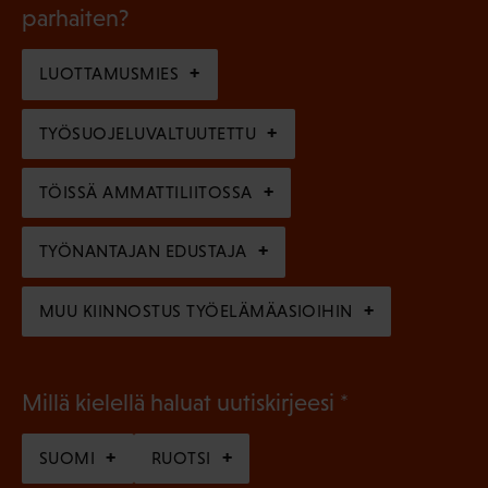
k
l
parhaiten?
e
o
i
n
l
LUOTTAMUSMIES
n
)
l
e
TYÖSUOJELUVALTUUTETTU
i
n
n
)
TÖISSÄ AMMATTILIITOSSA
e
n
TYÖNANTAJAN EDUSTAJA
)
MUU KIINNOSTUS TYÖELÄMÄASIOIHIN
(
Millä kielellä haluat uutiskirjeesi
P
SUOMI
RUOTSI
a