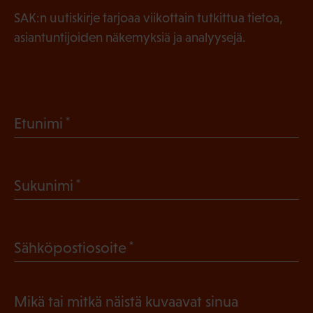
SAK:n uutiskirje tarjoaa viikottain tutkittua tietoa,
asiantuntijoiden näkemyksiä ja analyysejä.
(
Etunimi
P
a
(
Sukunimi
k
P
o
a
l
(
Sähköpostiosoite
k
l
P
o
i
a
l
Mikä tai mitkä näistä kuvaavat sinua
n