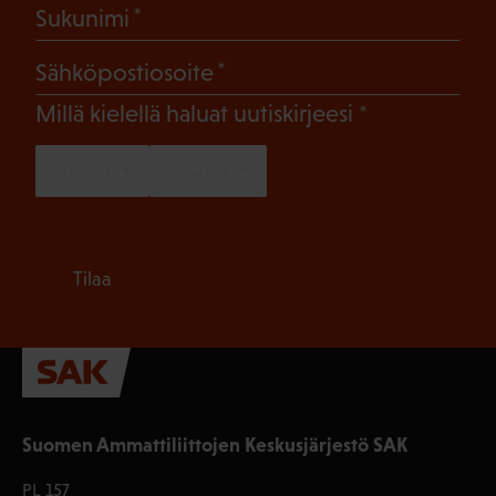
(Pakollinen)
Sukunimi
(Pakollinen)
Sähköpostiosoite
(Pakollinen)
Millä kielellä haluat uutiskirjeesi
SUOMI
RUOTSI
Tilaa
Suomen Ammattiliittojen Keskusjärjestö SAK
PL 157