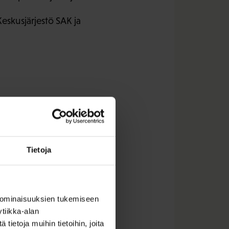
eskusjärjestö SAK ja
ari@sak.fi
n@uta.fi
salainen@tat.fi
Tietoja
 ominaisuuksien tukemiseen
tiikka-alan
ietoja muihin tietoihin, joita