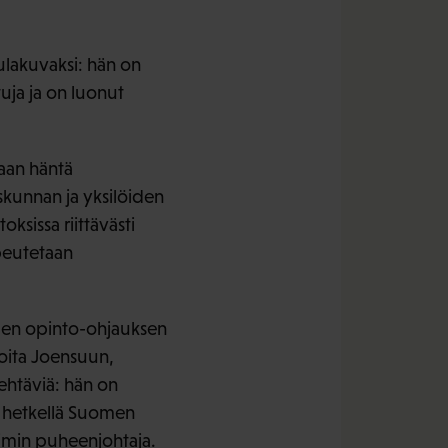
ulakuvaksi: hän on
uja ja on luonut
aan häntä
iskunnan ja yksilöiden
ksissa riittävästi
opeutetaan
iden opinto-ohjauksen
oita Joensuun,
tehtäviä: hän on
lä hetkellä Suomen
imin puheenjohtaja.