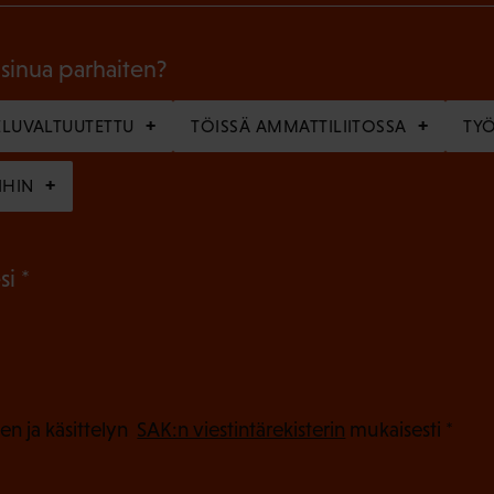
o
l
 sinua parhaiten?
l
LUVALTUUTETTU
TÖISSÄ AMMATTILIITOSSA
TY
i
n
IHIN
e
n
(
si
)
P
a
k
o
(
en ja käsittelyn
SAK:n viestintärekisterin
mukaisesti *
P
l
a