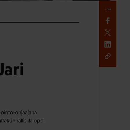
Jaa
Jari
opinto-ohjaajana
takunnallisilla opo-