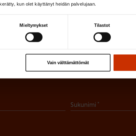
ET
n kerätty, kun olet käyttänyt heidän palvelujaan.
Mieltymykset
Tilastot
irje ja pysy kartalla tapahtumi
Vain välttämättömät
tutkittua tietoa, asiantuntijoiden näkemyksiä ja analyysejä.
(
Sukunimi
P
a
k