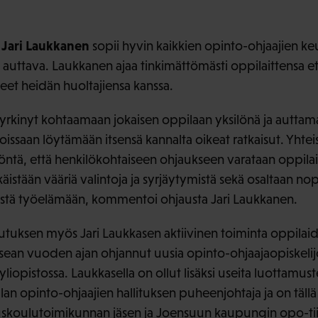
Jari Laukkanen
n
sopii hyvin kaikkien opinto-ohjaajien ke
a auttava. Laukkanen ajaa tinkimättömästi oppilaittensa et
eet heidän huoltajiensa kanssa.
rkinyt kohtaamaan jokaisen oppilaan yksilönä ja auttam
oissaan löytämään itsensä kannalta oikeat ratkaisut. Yhte
ntä, että henkilökohtaiseen ohjaukseen varataan oppilaito
äistään vääriä valintoja ja syrjäytymistä sekä osaltaan n
mistä työelämään, kommentoi ohjausta Jari Laukkanen.
aikutuksen myös Jari Laukkasen aktiivinen toiminta oppila
sean vuoden ajan ohjannut uusia opinto-ohjaajaopiskelij
iopistossa. Laukkasella on ollut lisäksi useita luottamus
lan opinto-ohjaajien hallituksen puheenjohtaja ja on täl
uskoulutoimikunnan jäsen ja Joensuun kaupungin opo-ti