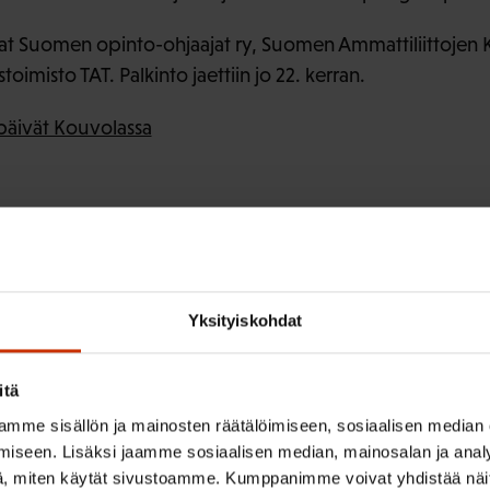
t Suomen opinto-ohjaajat ry, Suomen Ammattiliittojen K
oimisto TAT. Palkinto jaettiin jo 22. kerran.
päivät Kouvolassa
saari
, koulutusasiantuntija, 040 504 2152,
merja.lehmussa
o Vuorinen, puheenjohtaja, 040 1901 732,
jukka.vuorine
-Ruotsalainen, johtaja, 040 545 2198,
liisa.tenhunen-ruot
Yksityiskohdat
itä
mme sisällön ja mainosten räätälöimiseen, sosiaalisen median
iseen. Lisäksi jaamme sosiaalisen median, mainosalan ja analy
ISTA SISÄLTÖÄ:
, miten käytät sivustoamme. Kumppanimme voivat yhdistää näitä t