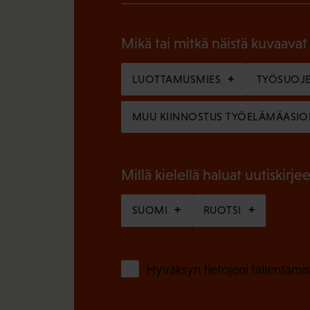
P
o
a
l
Mikä tai mitkä näistä kuvaavat
k
l
o
LUOTTAMUSMIES
TYÖSUOJE
i
l
n
MUU KIINNOSTUS TYÖELÄMÄASIO
l
e
i
n
n
Millä kielellä haluat uutiskirjee
)
e
SUOMI
RUOTSI
n
)
Hyväksyn tietojeni tallentamis