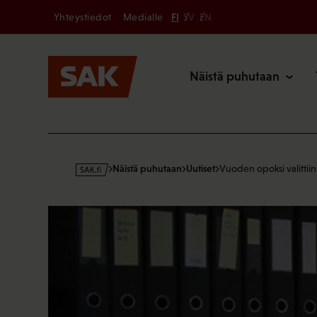
Secondary
Hyppää
Yhteystiedot
Medialle
FI
SV
EN
sisältöön
Päävalikk
Näistä puhutaan
s
Näistä puhutaan
Uutiset
Vuoden opoksi valittiin
a
k
·
f
i