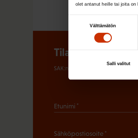
NUORET
TIEDOTTE
olet antanut heille tai joita o
Suostumuksen
Välttämätön
valinta
Tilaa SAK:n uutisk
Salli valitut
SAK:n uutiskirje tarjoaa viikottain 
(
Etunimi
P
a
(
Sähköpostiosoite
k