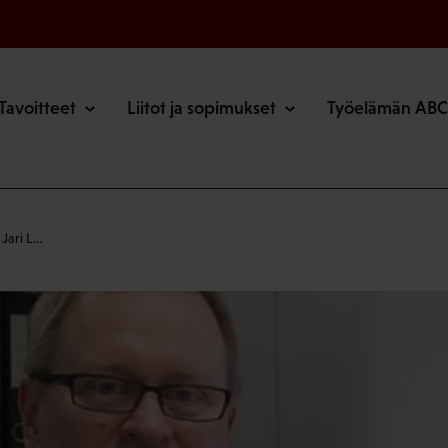
o
Tavoitteet
Liitot ja sopimukset
Työelämän ABC
 Jari L…