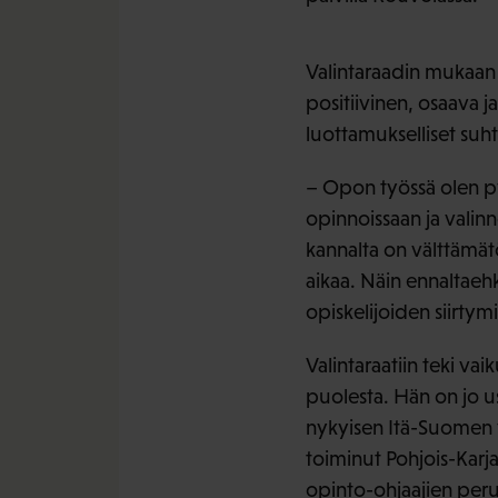
Valintaraadin mukaa
positiivinen, osaava j
luottamukselliset suht
– Opon työssä olen py
opinnoissaan ja valinn
kannalta on välttämätö
aikaa. Näin ennaltaehk
opiskelijoiden siirty
Valintaraatiin teki v
puolesta. Hän on jo u
nykyisen Itä-Suomen yl
toiminut Pohjois-Karja
opinto-ohjaajien per