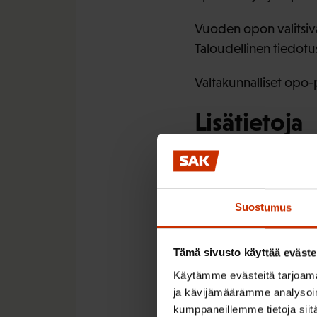
Vuoden opon valitsiva
Taloudellinen tiedotust
Valtakunnalliset opo-
Lisätietoja
SAK,
Merja Lehmus
SOPO ry, Jukka Eer
TAT, Liisa Tenhunen
Suostumus
Tämä sivusto käyttää eväste
Käytämme evästeitä tarjoama
ja kävijämäärämme analysoim
LÖYDÄ LISÄÄ TÄMÄNKALTA
kumppaneillemme tietoja siitä