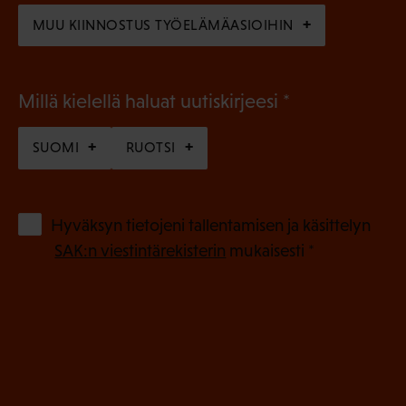
)
MUU KIINNOSTUS TYÖELÄMÄASIOIHIN
(
Millä kielellä haluat uutiskirjeesi
P
SUOMI
RUOTSI
a
k
o
(
Hyväksyn tietojeni tallentamisen ja käsittelyn
P
l
SAK:n viestintärekisterin
mukaisesti *
a
l
k
i
o
n
l
e
l
i
n