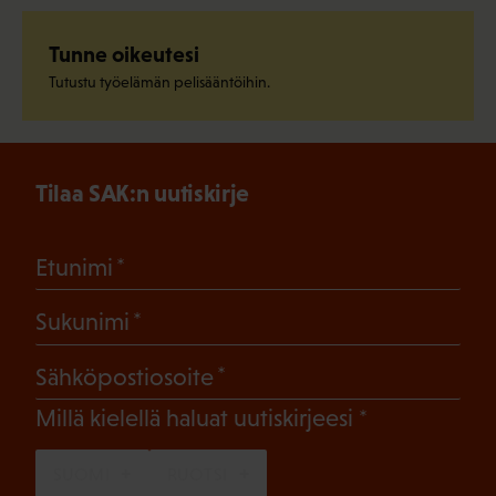
Tunne oikeutesi
Tutustu työelämän pelisääntöihin.
Tilaa SAK:n uutiskirje
(Pakollinen)
Etunimi
(Pakollinen)
Sukunimi
(Pakollinen)
Sähköpostiosoite
(Pakollinen)
Millä kielellä haluat uutiskirjeesi
SUOMI
RUOTSI