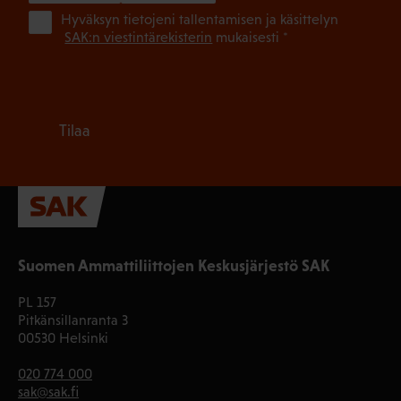
(Pa
Hyväksyn tietojeni tallentamisen ja käsittelyn
SAK:n viestintärekisterin
mukaisesti *
Tilaa
Suomen Ammattiliittojen Keskusjärjestö SAK
PL 157
Pitkänsillanranta 3
00530 Helsinki
020 774 000
sak@sak.fi