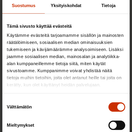
Sinua saattaa myös kiinnostaa
Suostumus
Yksityiskohdat
Tietoja
TERVE JA HYVÄ TYÖELÄMÄ
Tämä sivusto käyttää evästeitä
Käytämme evästeitä tarjoamamme sisällön ja mainosten
räätälöimiseen, sosiaalisen median ominaisuuksien
tukemiseen ja kävijämäärämme analysoimiseen. Lisäksi
jaamme sosiaalisen median, mainosalan ja analytiikka-
alan kumppaneillemme tietoja siitä, miten käytät
sivustoamme. Kumppanimme voivat yhdistää näitä
tietoja muihin tietoihin, joita olet antanut heille tai joita on
kerätty, kun olet käyttänyt heidän palvelujaan.
2.6.2026 11:00
Suostumuksen
Välttämätön
Työmarkkinakeskusjärjestöt: Tuottava ja
valinta
hyvinvoiva työelämä on yhteinen asia
Mieltymykset