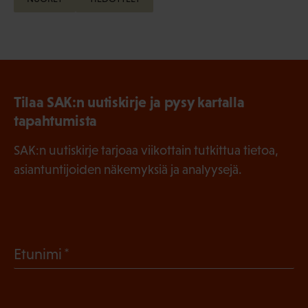
Tilaa SAK:n uutiskirje ja pysy kartalla
tapahtumista
SAK:n uutiskirje tarjoaa viikottain tutkittua tietoa,
asiantuntijoiden näkemyksiä ja analyysejä.
(
Etunimi
P
a