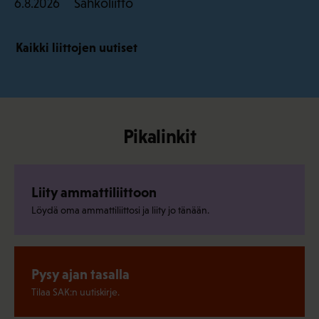
Sähköliitto
6.8.2026
Kaikki liittojen uutiset
Pikalinkit
Liity ammattiliittoon
Löydä oma ammattiliittosi ja liity jo tänään.
Pysy ajan tasalla
Tilaa SAK:n uutiskirje.