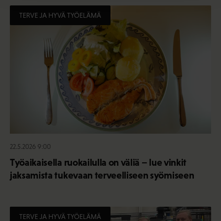
TERVE JA HYVÄ TYÖELÄMÄ
22.5.2026 9:00
Työaikaisella ruokailulla on väliä – lue vinkit
jaksamista tukevaan terveelliseen syömiseen
TERVE JA HYVÄ TYÖELÄMÄ