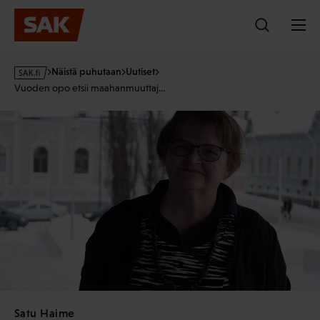
Hyppää
sisältöön
s
Näistä puhutaan
Uutiset
a
Vuoden opo etsii maahanmuuttaj…
k
·
f
i
Satu Haime