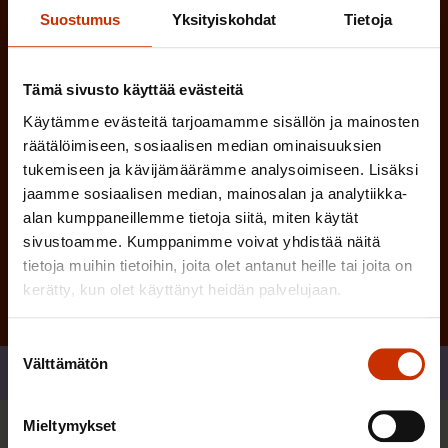
n
Suostumus
Yksityiskohdat
Tietoja
)
e
n
Tämä sivusto käyttää evästeitä
)
Käytämme evästeitä tarjoamamme sisällön ja mainosten
räätälöimiseen, sosiaalisen median ominaisuuksien
tukemiseen ja kävijämäärämme analysoimiseen. Lisäksi
jaamme sosiaalisen median, mainosalan ja analytiikka-
alan kumppaneillemme tietoja siitä, miten käytät
Tilaa
sivustoamme. Kumppanimme voivat yhdistää näitä
tietoja muihin tietoihin, joita olet antanut heille tai joita on
kerätty, kun olet käyttänyt heidän palvelujaan.
Suostumuksen
Välttämätön
valinta
Jaa
Mieltymykset