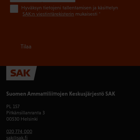
(Pa
Hyväksyn tietojeni tallentamisen ja käsittelyn
SAK:n viestintärekisterin
mukaisesti *
Tilaa
Suomen Ammattiliittojen Keskusjärjestö SAK
PL 157
Pitkänsillanranta 3
00530 Helsinki
020 774 000
sak@sak.fi