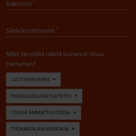
(
Sukunimi
k
P
o
a
l
(
Sähköpostiosoite
k
l
P
o
i
a
l
Mikä tai mitkä näistä kuvaavat sinua
n
k
l
parhaiten?
e
o
i
n
l
LUOTTAMUSMIES
n
)
l
e
TYÖSUOJELUVALTUUTETTU
i
n
n
)
TÖISSÄ AMMATTILIITOSSA
e
n
TYÖNANTAJAN EDUSTAJA