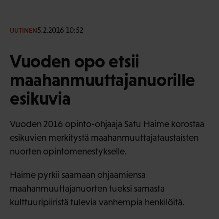
5.2.2016 10:52
UUTINEN
Vuoden opo etsii
maahanmuuttajanuorille
esikuvia
Vuoden 2016 opinto-ohjaaja Satu Haime korostaa
esikuvien merkitystä maahanmuuttajataustaisten
nuorten opintomenestykselle.
Haime pyrkii saamaan ohjaamiensa
maahanmuuttajanuorten tueksi samasta
kulttuuripiiristä tulevia vanhempia henkilöitä.