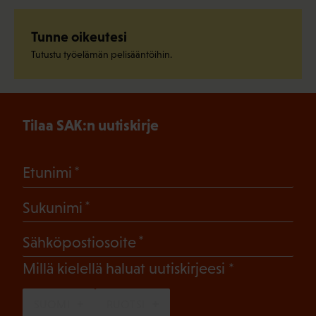
Tunne oikeutesi
Tutustu työelämän pelisääntöihin.
Tilaa SAK:n uutiskirje
(Pakollinen)
Etunimi
(Pakollinen)
Sukunimi
(Pakollinen)
Sähköpostiosoite
(Pakollinen)
Millä kielellä haluat uutiskirjeesi
SUOMI
RUOTSI