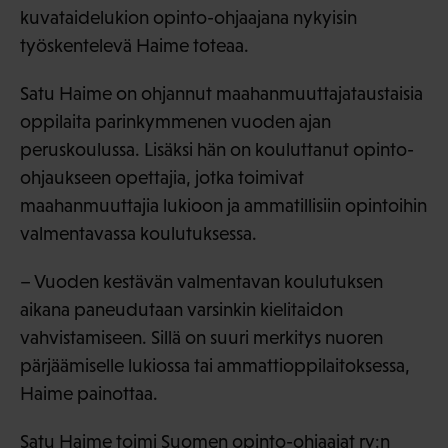
kuvataidelukion opinto-ohjaajana nykyisin
työskentelevä Haime toteaa.
Satu Haime on ohjannut maahanmuuttajataustaisia
oppilaita parinkymmenen vuoden ajan
peruskoulussa. Lisäksi hän on kouluttanut opinto-
ohjaukseen opettajia, jotka toimivat
maahanmuuttajia lukioon ja ammatillisiin opintoihin
valmentavassa koulutuksessa.
– Vuoden kestävän valmentavan koulutuksen
aikana paneudutaan varsinkin kielitaidon
vahvistamiseen. Sillä on suuri merkitys nuoren
pärjäämiselle lukiossa tai ammattioppilaitoksessa,
Haime painottaa.
Satu Haime toimi Suomen opinto-ohjaajat ry:n