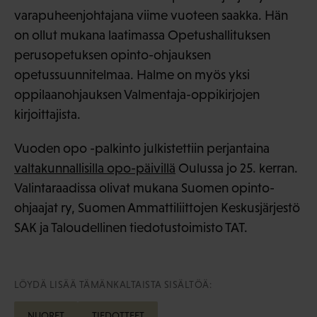
varapuheenjohtajana viime vuoteen saakka. Hän
on ollut mukana laatimassa Opetushallituksen
perusopetuksen opinto-ohjauksen
opetussuunnitelmaa. Halme on myös yksi
oppilaanohjauksen Valmentaja-oppikirjojen
kirjoittajista.
Vuoden opo -palkinto julkistettiin perjantaina
valtakunnallisilla opo-päivillä
Oulussa jo 25. kerran.
Valintaraadissa olivat mukana Suomen opinto-
ohjaajat ry, Suomen Ammattiliittojen Keskusjärjestö
SAK ja Taloudellinen tiedotustoimisto TAT.
LÖYDÄ LISÄÄ TÄMÄNKALTAISTA SISÄLTÖÄ:
NUORET
TIEDOTTEET