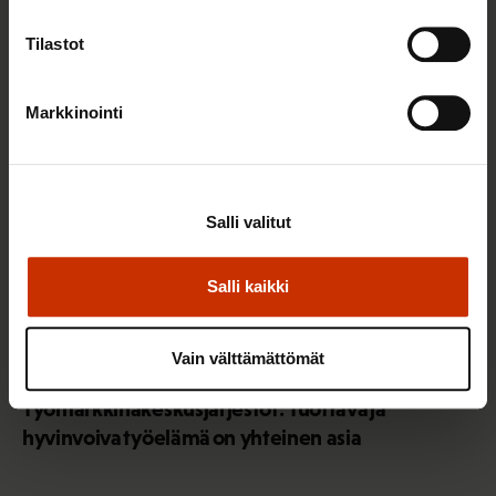
Sinua saattaa myös kiinnostaa
Tilastot
TERVE JA HYVÄ TYÖELÄMÄ
Markkinointi
Salli valitut
Salli kaikki
Vain välttämättömät
2.6.2026 11:00
Työmarkkinakeskusjärjestöt: Tuottava ja
hyvinvoiva työelämä on yhteinen asia