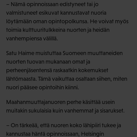
– Nämä opinnoissaan edistyneet tai jo
valmistuneet esikuvat kannustavat nuoria
löytämään oman opintopolkunsa. He voivat myös
toimia kulttuuritulkkeina nuorten ja heidän
vanhempiensa välillä.
Satu Haime muistuttaa Suomeen muuttaneiden
nuorten tuovan mukanaan omat ja
perheenjäsentensä raskaatkin kokemukset
lähtömaasta. Tämä vaikuttaa osaltaan siihen, miten
nuori pääsee opintoihin kiinni.
Maahanmuuttajanuoren perhe käsittää usein
muitakin sukulaisia kuin vanhemmat ja sisarukset.
– On tärkeää, että nuoren koko lähipiiri tukee ja
kannustaa häntä opinnoissaan, Helsingin