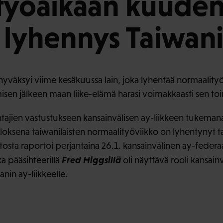
työaikaan kuude
 lyhennys Taiwani
hyväksyi viime kesäkuussa lain, joka lyhentää normaalityö
misen jälkeen maan liike-elämä harasi voimakkaasti sen 
antajien vastustukseen kansainvälisen ay-liikkeen tukeman
loksena taiwanilaisten normaalityöviikko on lyhentynyt
itosta raportoi perjantaina 26.1. kansainvälinen ay-feder
Fred Higgsillä
ka pääsihteerillä
oli näyttävä rooli kansain
nin ay-liikkeelle.