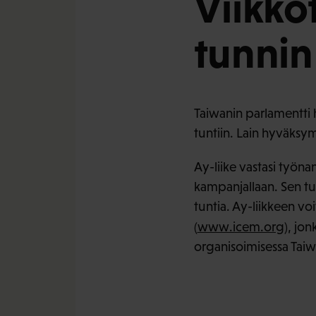
Viikko
tunnin
Taiwanin parlamentti 
tuntiin. Lain hyväksy
Ay-liike vastasi työn
kampanjallaan. Sen tu
tuntia. Ay-liikkeen vo
(
www.icem.org
), jon
organisoimisessa Taiwa