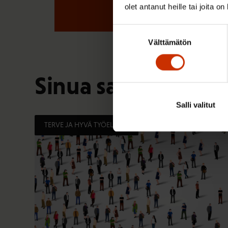
olet antanut heille tai joita o
Suostumuksen
Välttämätön
valinta
Sinua saattaa myös
Salli valitut
TERVE JA HYVÄ TYÖELÄMÄ