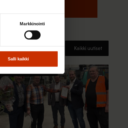
Markkinointi
Kaikki uutiset
Salli kaikki
TERVE JA HYVÄ TYÖELÄMÄ