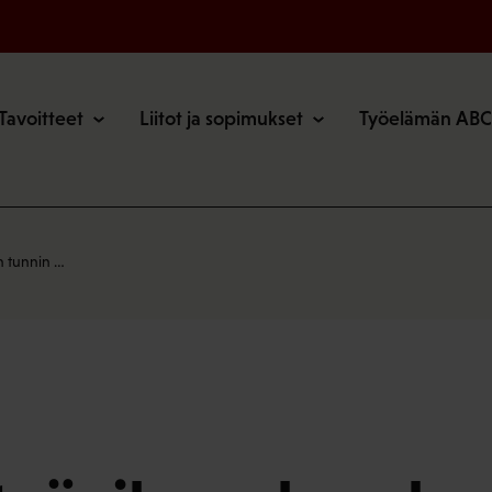
o
Tavoitteet
Liitot ja sopimukset
Työelämän ABC
n tunnin …