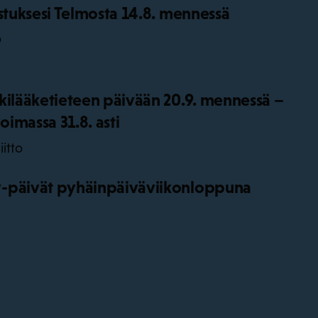
istuksesi Telmosta 14.8. mennessä
o
kilääketieteen päivään 20.9. mennessä –
oimassa 31.8. asti
iitto
-päivät pyhäinpäiväviikonloppuna