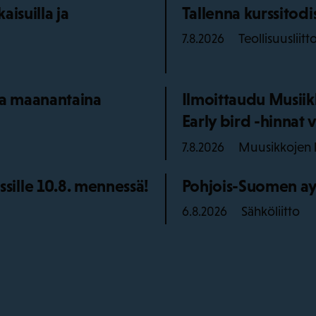
isuilla ja
Tallenna kurssitod
Teollisuusliitt
7.8.2026
aa maanantaina
Ilmoittaudu Musiik
Early bird -hinnat v
Muusikkojen l
7.8.2026
ille 10.8. mennessä!
Pohjois-Suomen ay
Sähköliitto
6.8.2026