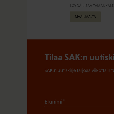
LÖYDÄ LISÄÄ TÄMÄNKALTA
MAAILMALTA
Tilaa SAK:n uutisk
SAK:n uutiskirje tarjoaa viikottain 
(
Etunimi
P