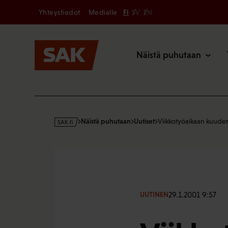
Secondary
Hyppää
Yhteystiedot
Medialle
FI
SV
EN
sisältöön
Päävalikk
Näistä puhutaan
s
Näistä puhutaan
Uutiset
Viikkotyöaikaan kuude
a
k
·
f
i
29.1.2001 9:57
UUTINEN