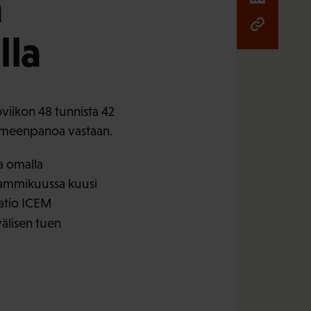
n
lla
viikon 48 tunnista 42
toimeenpanoa vastaan.
a omalla
 tammikuussa kuusi
aatio ICEM
välisen tuen