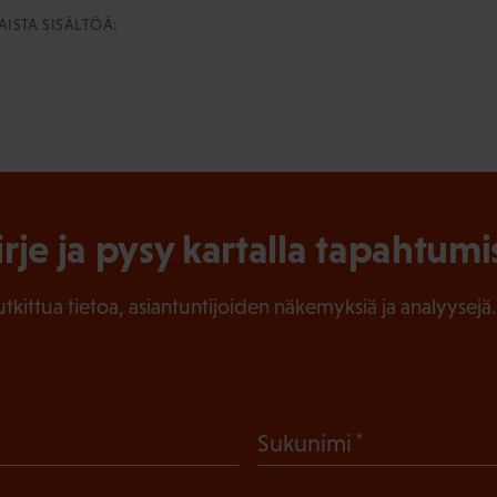
ISTA SISÄLTÖÄ:
irje ja pysy kartalla tapahtumi
tutkittua tietoa, asiantuntijoiden näkemyksiä ja analyysejä.
(
Sukunimi
P