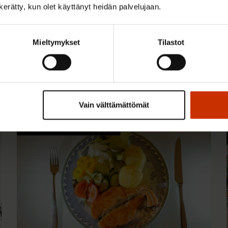
n kerätty, kun olet käyttänyt heidän palvelujaan.
Mieltymykset
Tilastot
 kiinnostaa
Vain välttämättömät
TERVE JA HYVÄ TYÖELÄMÄ