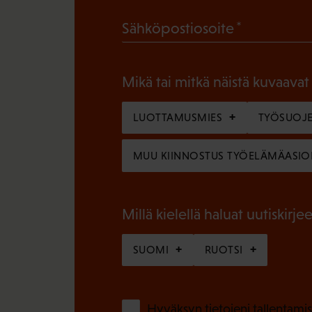
a
(
Sähköpostiosoite
k
P
o
a
l
Mikä tai mitkä näistä kuvaavat
k
l
o
LUOTTAMUSMIES
TYÖSUOJE
i
l
n
MUU KIINNOSTUS TYÖELÄMÄASIO
l
e
i
n
n
Millä kielellä haluat uutiskirjee
)
e
SUOMI
RUOTSI
n
)
Hyväksyn tietojeni tallentamis