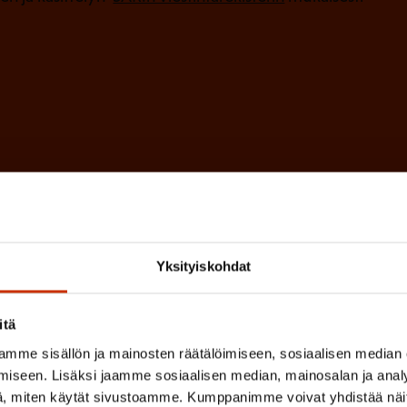
P
l
a
l
k
i
o
n
l
e
l
i
n
n
)
e
n
)
Yksityiskohdat
itä
mme sisällön ja mainosten räätälöimiseen, sosiaalisen median
iseen. Lisäksi jaamme sosiaalisen median, mainosalan ja analy
, miten käytät sivustoamme. Kumppanimme voivat yhdistää näitä t