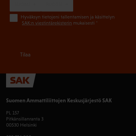
SUOMI
RUOTSI
(Pa
Hyväksyn tietojeni tallentamisen ja käsittelyn
SAK:n viestintärekisterin
mukaisesti *
Tilaa
Suomen Ammattiliittojen Keskusjärjestö SAK
PL 157
Pitkänsillanranta 3
00530 Helsinki