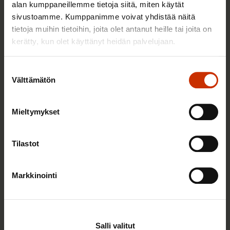
alan kumppaneillemme tietoja siitä, miten käytät
sivustoamme. Kumppanimme voivat yhdistää näitä
tietoja muihin tietoihin, joita olet antanut heille tai joita on
TERVE JA HYVÄ TYÖELÄMÄ
kerätty, kun olet käyttänyt heidän palvelujaan.
Suostumuksen
Välttämätön
valinta
Mieltymykset
Tilastot
22.5.2026 9:00
Markkinointi
Työaikaisella ruokailulla on väliä – lue vinkit
jaksamista tukevaan terveelliseen syömiseen
Salli valitut