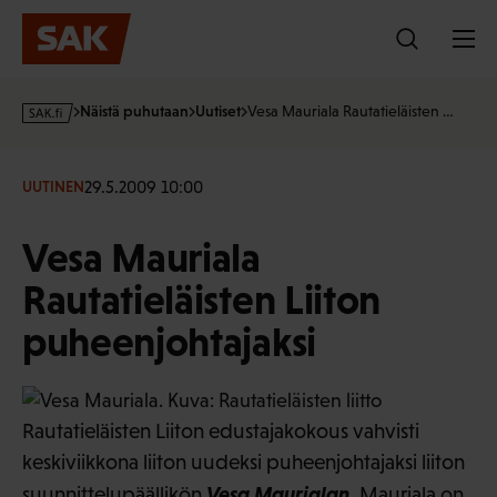
Hyppää
sisältöön
s
Näistä puhutaan
Uutiset
Vesa Mauriala Rautatieläisten …
a
k
·
29.5.2009 10:00
UUTINEN
f
i
Vesa Mauriala
Rautatieläisten Liiton
puheenjohtajaksi
Rautatieläisten Liiton edustajakokous vahvisti
keskiviikkona liiton uudeksi puheenjohtajaksi liiton
Vesa Maurialan
suunnittelupäällikön
. Mauriala on