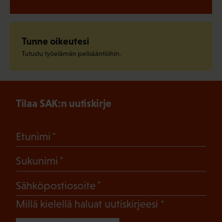
Tunne oikeutesi
Tutustu työelämän pelisääntöihin.
Tilaa SAK:n uutiskirje
(Pakollinen)
Etunimi
(Pakollinen)
Sukunimi
(Pakollinen)
Sähköpostiosoite
(Pakollinen)
Millä kielellä haluat uutiskirjeesi