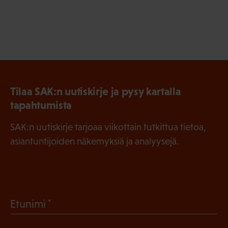
Tilaa SAK:n uutiskirje ja pysy kartalla
tapahtumista
SAK:n uutiskirje tarjoaa viikottain tutkittua tietoa,
asiantuntijoiden näkemyksiä ja analyysejä.
(
Etunimi
P