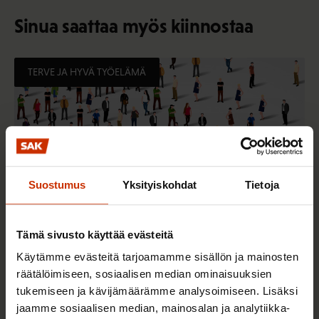
Sinua saattaa myös kiinnostaa
TERVE JA HYVÄ TYÖELÄMÄ
Suostumus
Yksityiskohdat
Tietoja
Tämä sivusto käyttää evästeitä
Käytämme evästeitä tarjoamamme sisällön ja mainosten
2.6.2026 11:00
räätälöimiseen, sosiaalisen median ominaisuuksien
Työmarkkinakeskusjärjestöt: Tuottava ja
tukemiseen ja kävijämäärämme analysoimiseen. Lisäksi
hyvinvoiva työelämä on yhteinen asia
jaamme sosiaalisen median, mainosalan ja analytiikka-