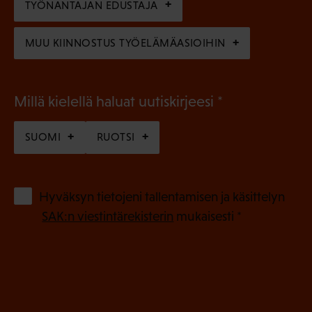
n
TYÖNANTAJAN EDUSTAJA
)
MUU KIINNOSTUS TYÖELÄMÄASIOIHIN
(
Millä kielellä haluat uutiskirjeesi
P
SUOMI
RUOTSI
a
k
o
(
Hyväksyn tietojeni tallentamisen ja käsittelyn
P
l
SAK:n viestintärekisterin
mukaisesti *
a
l
k
i
o
n
l
e
l