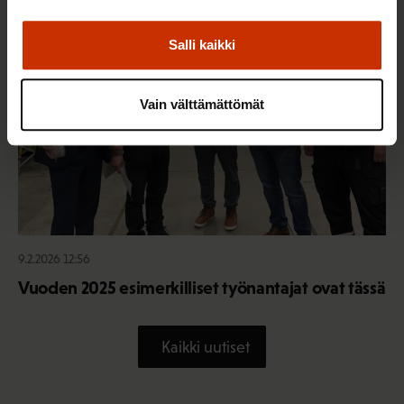
TERVE JA HYVÄ TYÖELÄMÄ
Salli kaikki
Vain välttämättömät
9.2.2026 12:56
Vuoden 2025 esimerkilliset työnantajat ovat tässä
Kaikki uutiset