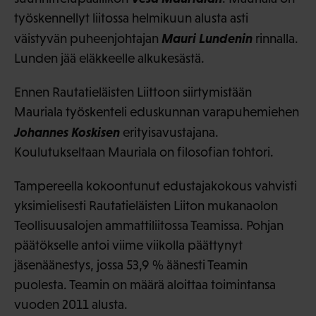
työskennellyt liitossa helmikuun alusta asti
Mauri Lundenin
väistyvän puheenjohtajan
rinnalla.
Lunden jää eläkkeelle alkukesästä.
Ennen Rautatieläisten Liittoon siirtymistään
Mauriala työskenteli eduskunnan varapuhemiehen
Johannes Koskisen
erityisavustajana.
Koulutukseltaan Mauriala on filosofian tohtori.
Tampereella kokoontunut edustajakokous vahvisti
yksimielisesti Rautatieläisten Liiton mukanaolon
Teollisuusalojen ammattiliitossa Teamissa. Pohjan
päätökselle antoi viime viikolla päättynyt
jäsenäänestys, jossa 53,9 % äänesti Teamin
puolesta. Teamin on määrä aloittaa toimintansa
vuoden 2011 alusta.