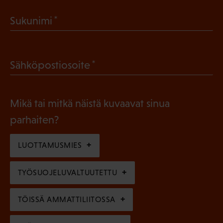
a
(
Sukunimi
k
P
o
a
l
(
Sähköpostiosoite
k
l
P
o
i
a
l
Mikä tai mitkä näistä kuvaavat sinua
n
k
l
parhaiten?
e
o
i
n
l
LUOTTAMUSMIES
n
)
l
e
TYÖSUOJELUVALTUUTETTU
i
n
n
)
TÖISSÄ AMMATTILIITOSSA
e