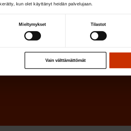
i
n kerätty, kun olet käyttänyt heidän palvelujaan.
o
n
l
e
l
Mieltymykset
Tilastot
i
n
n
)
e
n
Vain välttämättömät
)