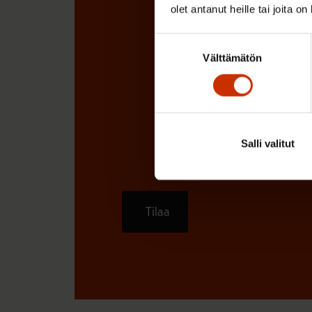
olet antanut heille tai joita o
Suostumuksen
Välttämätön
valinta
Salli valitut
Tilaa