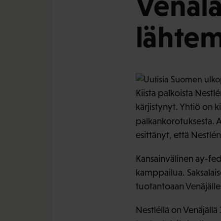
Venälä
lähtem
Kiista palkoista Nestl
kärjistynyt. Yhtiö on
palkankorotuksesta. 
esittänyt, että Nestlé
Kansainvälinen ay-fede
kamppailua. Saksalaise
tuotantoaan Venäjälle
Nestléllä on Venäjällä