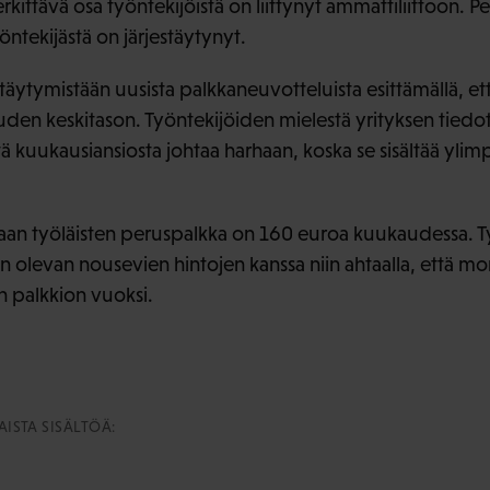
rkittävä osa työntekijöistä on liittynyt ammattiliittoon. P
ntekijästä on järjestäytynyt.
täytymistään uusista palkkaneuvotteluista esittämällä, et
uuden keskitason. Työntekijöiden mielestä yrityksen tiedo
 kuukausiansiosta johtaa harhaan, koska se sisältää ylimp
n työläisten peruspalkka on 160 euroa kuukaudessa. T
n olevan nousevien hintojen kanssa niin ahtaalla, että m
n palkkion vuoksi.
ISTA SISÄLTÖÄ: