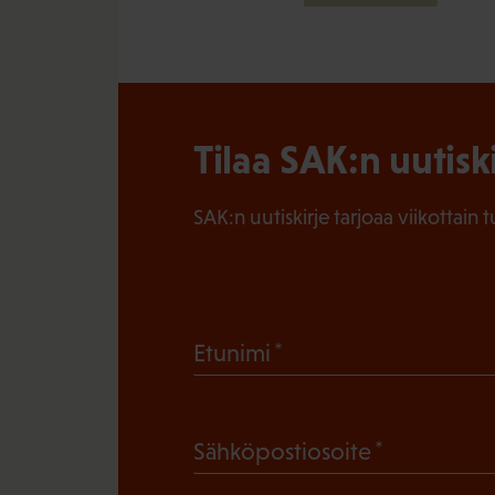
Tilaa SAK:n uutisk
SAK:n uutiskirje tarjoaa viikottain 
(
Etunimi
P
a
(
Sähköpostiosoite
k
P