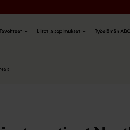
o
Tavoitteet
Liitot ja sopimukset
Työelämän ABC
tléä lä…