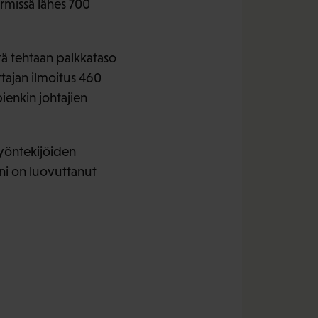
ermissä lähes 700
tä tehtaan palkkataso
ttajan ilmoitus 460
ienkin johtajien
yöntekijöiden
oni on luovuttanut