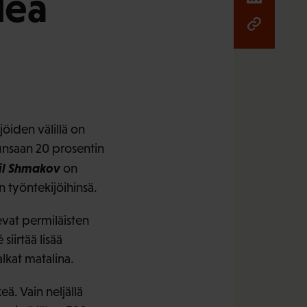
léä
jöiden välillä on
runsaan 20 prosentin
il Shmakov
on
n työntekijöihinsä.
evat permiläisten
iirtää lisää
lkat matalina.
ä. Vain neljällä