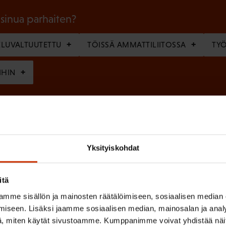
o
l
 sinua parhaiten?
l
LUVALTUUTETTU
TÖISSÄ AMMATTILIITOSSA
TY
i
n
IHIN
e
n
(
si
)
P
a
Yksityiskohdat
k
o
itä
(
en ja käsittelyn
SAK:n viestintärekisterin
mukaisesti *
P
l
mme sisällön ja mainosten räätälöimiseen, sosiaalisen median
a
iseen. Lisäksi jaamme sosiaalisen median, mainosalan ja analy
l
, miten käytät sivustoamme. Kumppanimme voivat yhdistää näitä t
k