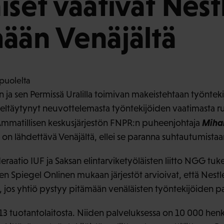
iset vaativat Nest
ään Venäjältä
én ja sen Permissä Uralilla toimivan makeistehtaan työnteki
 kieltäytynyt neuvottelemasta työntekijöiden vaatimasta 
Miha
Ammatillisen keskusjärjestön FNPR:n puheenjohtaja
n on lähdettävä Venäjältä, ellei se paranna suhtautumistaa
raatio IUF ja Saksan elintarviketyöläisten liitto NGG tuk
n Spiegel Onlinen mukaan järjestöt arvioivat, että Nestlé s
, jos yhtiö pystyy pitämään venäläisten työntekijöiden pa
 13 tuotantolaitosta. Niiden palveluksessa on 10 000 henke