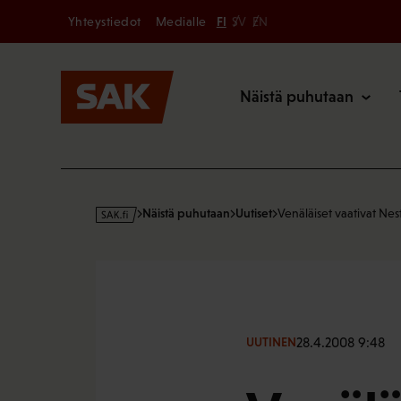
Secondary
Hyppää
Yhteystiedot
Medialle
FI
SV
EN
sisältöön
Päävalikk
Näistä puhutaan
s
Näistä puhutaan
Uutiset
Venäläiset vaativat Nes
a
k
·
f
i
28.4.2008 9:48
UUTINEN