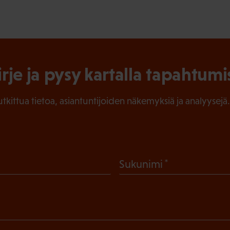
irje ja pysy kartalla tapahtumi
tutkittua tietoa, asiantuntijoiden näkemyksiä ja analyysejä.
(
Sukunimi
P
a
k