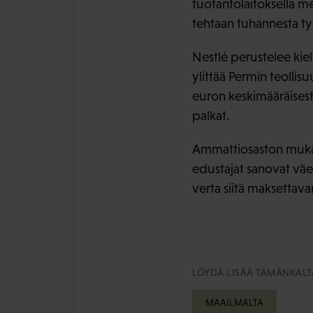
tuotantolaitoksella me
tehtaan tuhannesta työ
Nestlé perustelee kiel
ylittää Permin teollis
euron keskimääräisestä
palkat.
Ammattiosaston mukaa
edustajat sanovat väe
verta siitä maksettava
LÖYDÄ LISÄÄ TÄMÄNKALTA
MAAILMALTA