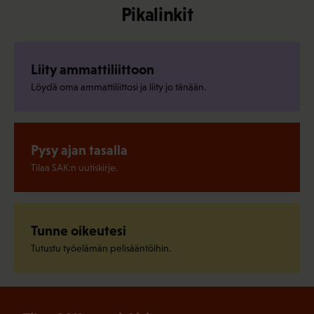
Pikalinkit
Liity ammattiliittoon
Löydä oma ammattiliittosi ja liity jo tänään.
Pysy ajan tasalla
Tilaa SAK:n uutiskirje.
Tunne oikeutesi
Tutustu työelämän pelisääntöihin.