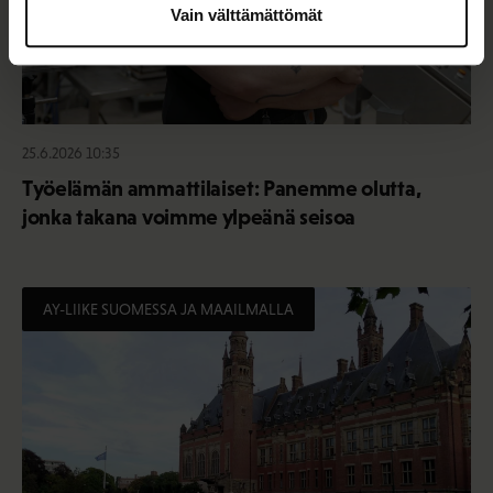
Vain välttämättömät
25.6.2026 10:35
Työelämän ammattilaiset: Panemme olutta,
jonka takana voimme ylpeänä seisoa
AY-LIIKE SUOMESSA JA MAAILMALLA