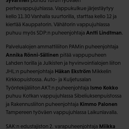
Syvärinen
puhuu Turun työväen
perhevappujuhlassa. Vappukulkue järjestäytyy
kello 11.30 Vanhalla suurtorilla, starttaa kello 12 ja
kiertää Kauppatorin. Vähätorin vappujuhlassa
Antti Lindtman
puhuu myös SDP:n puheenjohtaja
.
Palvelualojen ammattiliiton PAMin puheenjohtaja
Annika Rönni-Sällinen
pitää vappupuheen
Lahden torilla ja Julkisten ja hyvinvointialojen liiton
Håkan Ekström
JHL:n puheenjohtaja
Mikkelin
Kirkkopuistossa. Auto- ja Kuljetusalan
Ismo Kokko
Työntekijäliiton AKT:n puheenjohtaja
puhuu Kotkan vappujuhlassa Sibeliuksenpuistossa
Kimmo Palonen
ja Rakennusliiton puheenjohtaja
Tampereen työväen vappujuhlassa Laikunlavalla.
Miikka
SAK:n edustajiston 2. varapuheenjohtaja