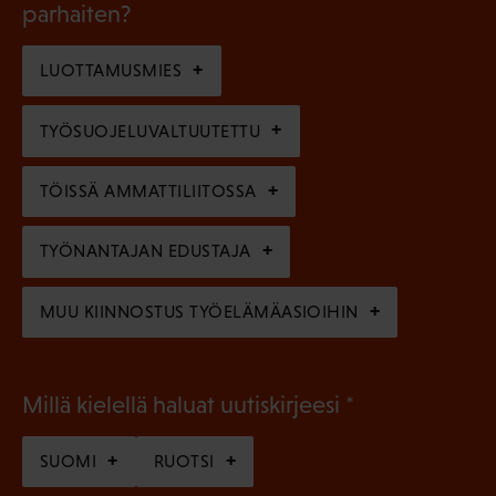
l
parhaiten?
e
o
i
n
l
LUOTTAMUSMIES
n
)
l
e
TYÖSUOJELUVALTUUTETTU
i
n
n
)
TÖISSÄ AMMATTILIITOSSA
e
n
TYÖNANTAJAN EDUSTAJA
)
MUU KIINNOSTUS TYÖELÄMÄASIOIHIN
(
Millä kielellä haluat uutiskirjeesi
P
SUOMI
RUOTSI
a