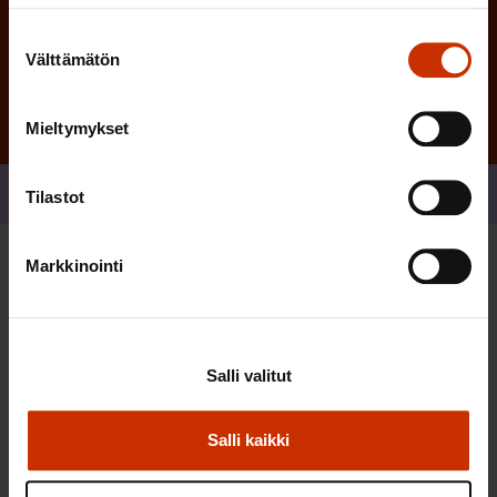
Tilaa
Suostumuksen
Välttämätön
valinta
Mieltymykset
Jaa
Tilastot
Markkinointi
Sinua saattaa myös kiinnostaa
AY-LIIKE SUOMESSA JA MAAILMALLA
Salli valitut
Salli kaikki