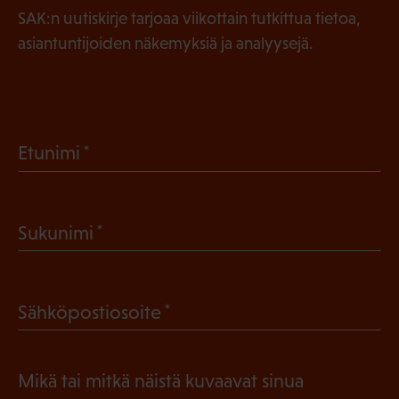
SAK:n uutiskirje tarjoaa viikottain tutkittua tietoa,
asiantuntijoiden näkemyksiä ja analyysejä.
(
Etunimi
P
a
(
Sukunimi
k
P
o
a
l
(
Sähköpostiosoite
k
l
P
o
i
a
l
Mikä tai mitkä näistä kuvaavat sinua
n
k