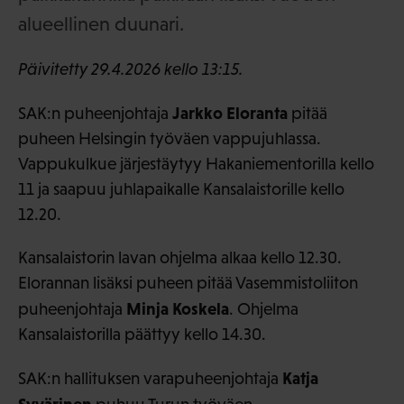
alueellinen duunari.
Päivitetty 29.4.2026 kello 13:15.
Jarkko Eloranta
SAK:n puheenjohtaja
pitää
puheen Helsingin työväen vappujuhlassa.
Vappukulkue järjestäytyy Hakaniementorilla kello
11 ja saapuu juhlapaikalle Kansalaistorille kello
12.20.
Kansalaistorin lavan ohjelma alkaa kello 12.30.
Elorannan lisäksi puheen pitää Vasemmistoliiton
Minja Koskela
puheenjohtaja
. Ohjelma
Kansalaistorilla päättyy kello 14.30.
Katja
SAK:n hallituksen varapuheenjohtaja