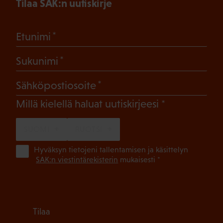
Tilaa SAK:n uutiskirje
(Pakollinen)
Etunimi
(Pakollinen)
Sukunimi
(Pakollinen)
Sähköpostiosoite
(Pakollinen)
Millä kielellä haluat uutiskirjeesi
SUOMI
RUOTSI
(Pa
Hyväksyn tietojeni tallentamisen ja käsittelyn
SAK:n viestintärekisterin
mukaisesti *
Tilaa