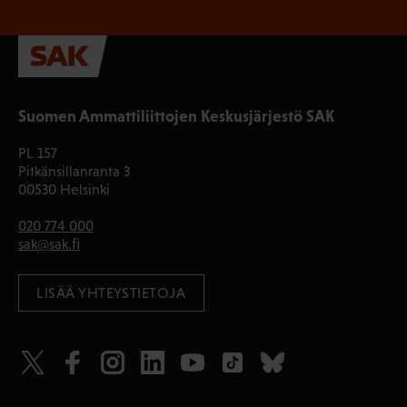
Suomen Ammattiliittojen Keskusjärjestö SAK
PL 157
Pitkänsillanranta 3
00530 Helsinki
020 774 000
sak@sak.fi
LISÄÄ YHTEYSTIETOJA