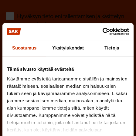
k
o
(
Hyväksyn tietojeni tallentamisen ja käsittelyn
P
l
SAK:n viestintärekisterin
mukaisesti *
a
l
k
i
o
Suostumus
Yksityiskohdat
Tietoja
n
l
e
l
Tämä sivusto käyttää evästeitä
i
n
Käytämme evästeitä tarjoamamme sisällön ja mainosten
n
)
räätälöimiseen, sosiaalisen median ominaisuuksien
e
tukemiseen ja kävijämäärämme analysoimiseen. Lisäksi
n
jaamme sosiaalisen median, mainosalan ja analytiikka-
)
alan kumppaneillemme tietoja siitä, miten käytät
sivustoamme. Kumppanimme voivat yhdistää näitä
tietoja muihin tietoihin, joita olet antanut heille tai joita on
kerätty, kun olet käyttänyt heidän palvelujaan.