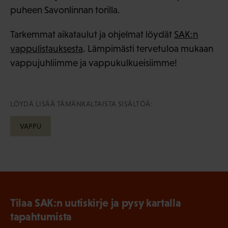
puheen Savonlinnan torilla.
Tarkemmat aikataulut ja ohjelmat löydät
SAK:n
vappulistauksesta
. Lämpimästi tervetuloa mukaan
vappujuhliimme ja vappukulkueisiimme!
LÖYDÄ LISÄÄ TÄMÄNKALTAISTA SISÄLTÖÄ:
VAPPU
Tilaa SAK:n uutiskirje ja pysy kartalla
tapahtumista