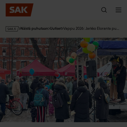
Hyppää
sisältöön
s
Näistä puhutaan
Uutiset
Vappu 2026: Jarkko Eloranta pu…
a
k
·
f
i