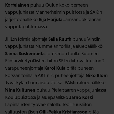
Kortelainen
puhuu Oulun koko perheen
vappujuhlassa Mannerheimin puistossa ja SAK:n
Eija Harjula
järjestöpäällikkö
Jämsän Jokirannan
vapputapahtumassa.
Saila Ruuth
JHL:n toimialajohtaja
puhuu Vihdin
vappujuhlassa Nummelan torilla ja aluepäällikkö
Sanna Koskenranta
Joutsenon torilla. Suomen
Elintarviketyöläisten Liiton SEL:n liittovaltuuston 2.
Karol Kula
varapuheenjohtaja
pitää puheen
Niko Blom
Forssan torilla ja AKT:n 2. puheenjohtaja
Jyväskylän Lounaispuistossa. PAMin aluepäällikkö
Nina Kuitunen
puhuu Pietarsaaren vappujuhlassa
Jarno Koski
Koulupuistossa ja aluepäällikkö
Lapinlahden työväentalolla. Teollisuusliiton
Olli-Pekka Kristiansson
valtuuston jäsen
pitää