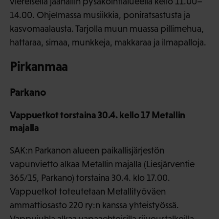
viereisellä jäähallin pysäköintialueella kello 11.00–
14.00. Ohjelmassa musiikkia, poniratsastusta ja
kasvomaalausta. Tarjolla muun muassa pillimehua,
hattaraa, simaa, munkkeja, makkaraa ja ilmapalloja.
Pirkanmaa
Parkano
Vappuetkot torstaina 30.4. kello 17 Metallin
majalla
SAK:n Parkanon alueen paikallisjärjestön
vapunvietto alkaa Metallin majalla (Liesjärventie
365/15, Parkano) torstaina 30.4. klo 17.00.
Vappuetkot toteutetaan Metallityöväen
ammattiosasto 220 ry:n kanssa yhteistyössä.
Vappujuhla alkaa vapaaehtoisilla siivoustalkoilla