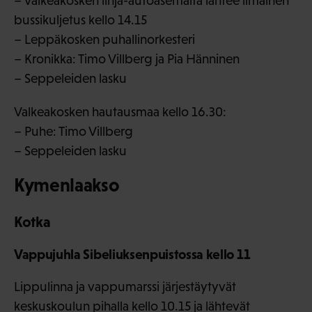
– Valkeakosken linja-autoasemalta lähtee ilmainen
bussikuljetus kello 14.15
– Leppäkosken puhallinorkesteri
– Kronikka: Timo Villberg ja Pia Hänninen
– Seppeleiden lasku
Valkeakosken hautausmaa kello 16.30:
– Puhe: Timo Villberg
– Seppeleiden lasku
Kymenlaakso
Kotka
Vappujuhla Sibeliuksenpuistossa kello 11
Lippulinna ja vappumarssi järjestäytyvät
keskuskoulun pihalla kello 10.15 ja lähtevät