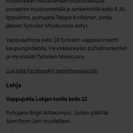
Puolimatkan hautausmaan muistotilaisuus
punaisten muistomerkillä ja sankariristillä kello 9.30,
lippulinna, puhujana Teppo Kotilainen, jonka
jälkeen Työväen Mieskuoron esitys.
Vappuaattona kello 18 Työväen vappukonsertti
kaupungintalolla, Hyvinkäänkylän puhallinorkesteri
ja Hyvinkään Työväen Mieskuoro.
Lue lisää Facebookin tapahtumasivulla
.
Lohja
Vappujuhla Lohjan torilla kello 12
Puhujana Birgit Aittakumpu. Juhlan päättää
Specthorn Jam musiikillaan.