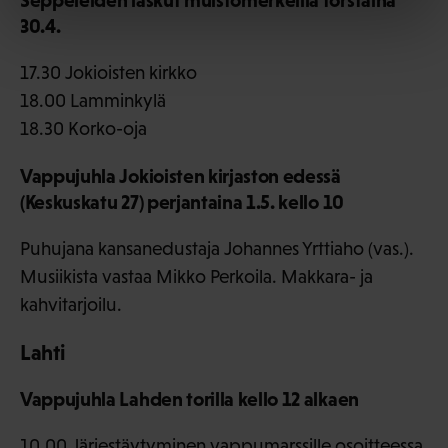
30.4.
17.30 Jokioisten kirkko
18.00 Lamminkylä
18.30 Korko-oja
Vappujuhla Jokioisten kirjaston edessä
(Keskuskatu 27) perjantaina 1.5. kello 10
Puhujana kansanedustaja Johannes Yrttiaho (vas.).
Musiikista vastaa Mikko Perkoila. Makkara- ja
kahvitarjoilu.
Lahti
Vappujuhla Lahden torilla kello 12 alkaen
10.00 Järjestäytyminen vappumarssille osoitteessa