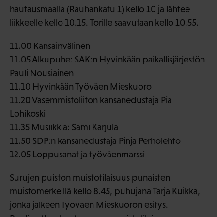
hautausmaalla (Rauhankatu 1) kello 10 ja lähtee
liikkeelle kello 10.15. Torille saavutaan kello 10.55.
11.00 Kansainvälinen
11.05 Alkupuhe: SAK:n Hyvinkään paikallisjärjestön
Pauli Nousiainen
11.10 Hyvinkään Työväen Mieskuoro
11.20 Vasemmistoliiton kansanedustaja Pia
Lohikoski
11.35 Musiikkia: Sami Karjula
11.50 SDP:n kansanedustaja Pinja Perholehto
12.05 Loppusanat ja työväenmarssi
Surujen puiston muistotilaisuus punaisten
muistomerkeillä kello 8.45, puhujana Tarja Kuikka,
jonka jälkeen Työväen Mieskuoron esitys.