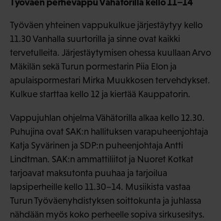
Työväen perhevappu Vähätorilla kello 11–14
Työväen yhteinen vappukulkue järjestäytyy kello
11.30 Vanhalla suurtorilla ja sinne ovat kaikki
tervetulleita. Järjestäytymisen ohessa kuullaan Arvo
Mäkilän sekä Turun pormestarin Piia Elon ja
apulaispormestari Mirka Muukkosen tervehdykset.
Kulkue starttaa kello 12 ja kiertää Kauppatorin.
Vappujuhlan ohjelma Vähätorilla alkaa kello 12.30.
Puhujina ovat SAK:n hallituksen varapuheenjohtaja
Katja Syvärinen ja SDP:n puheenjohtaja Antti
Lindtman. SAK:n ammattiliitot ja Nuoret Kotkat
tarjoavat maksutonta puuhaa ja tarjoilua
lapsiperheille kello 11.30–14. Musiikista vastaa
Turun Työväenyhdistyksen soittokunta ja juhlassa
nähdään myös koko perheelle sopiva sirkusesitys.