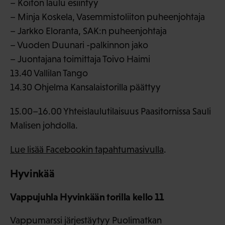
– Koiton laulu esiintyy
– Minja Koskela, Vasemmistoliiton puheenjohtaja
– Jarkko Eloranta, SAK:n puheenjohtaja
– Vuoden Duunari -palkinnon jako
– Juontajana toimittaja Toivo Haimi
13.40 Vallilan Tango
14.30 Ohjelma Kansalaistorilla päättyy
15.00–16.00 Yhteislaulutilaisuus Paasitornissa Sauli
Malisen johdolla.
Lue lisää Facebookin tapahtumasivulla
.
Hyvinkää
Vappujuhla Hyvinkään torilla kello 11
Vappumarssi järjestäytyy Puolimatkan