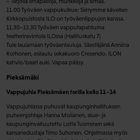
– Tarjolla ilmapalloja, munkkeja ja simaa.
11.00 Työväen vappukulkue: Siirrymme kävellen
Kirkkopuistosta ILO:on työväenlippujen kanssa.
11.30–13.30 Työväen vapputapahtuma
teatteriravintola ILOssa (Hallituskatu 7)
Tule laulamaan työväenlauluja. Säestäjänä Anniina
Korhonen, esilaulu sekakuoro Cresendo. ILON
kahvio/baari auki. Vapaa pääsy.
Pieksämäki
Vappujuhla Pieksämäen torilla kello 11–14
Vappujuhlassa puhuvat kaupunginhallituksen
puheenjohtaja Hanna Moilanen, alue- ja
kaupunginvaltuutettu Lotta Tuominen sekä
kansanedustaja Timo Suhonen. Ohjelmassa myös