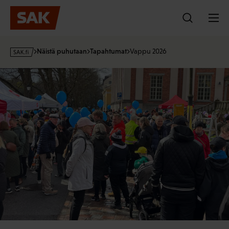
Hyppää
sisältöön
s
Näistä puhutaan
Tapahtumat
Vappu 2026
a
k
·
f
i