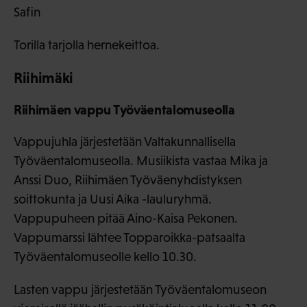
Safin
Torilla tarjolla hernekeittoa.
Riihimäki
Riihimäen vappu Työväentalomuseolla
Vappujuhla järjestetään Valtakunnallisella
Työväentalomuseolla. Musiikista vastaa Mika ja
Anssi Duo, Riihimäen Työväenyhdistyksen
soittokunta ja Uusi Aika -lauluryhmä.
Vappupuheen pitää Aino-Kaisa Pekonen.
Vappumarssi lähtee Topparoikka-patsaalta
Työväentalomuseolle kello 10.30.
Lasten vappu järjestetään Työväentalomuseon