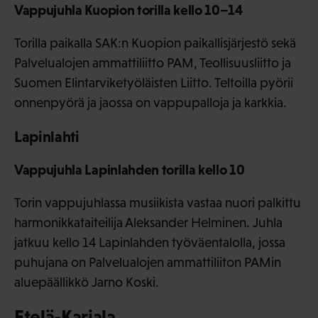
Vappujuhla Kuopion torilla kello 10–14
Torilla paikalla SAK:n Kuopion paikallisjärjestö sekä
Palvelualojen ammattiliitto PAM, Teollisuusliitto ja
Suomen Elintarviketyöläisten Liitto. Teltoilla pyörii
onnenpyörä ja jaossa on vappupalloja ja karkkia.
Lapinlahti
Vappujuhla Lapinlahden torilla kello 10
Torin vappujuhlassa musiikista vastaa nuori palkittu
harmonikkataiteilija Aleksander Helminen. Juhla
jatkuu kello 14 Lapinlahden työväentalolla, jossa
puhujana on Palvelualojen ammattiliiton PAMin
aluepäällikkö Jarno Koski.
Etelä-Karjala