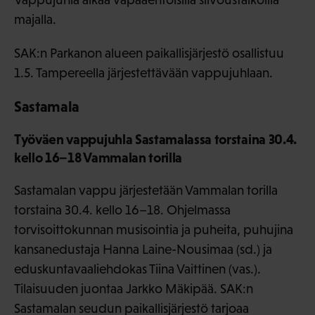
majalla.
SAK:n Parkanon alueen paikallisjärjestö osallistuu
1.5. Tampereella järjestettävään vappujuhlaan.
Sastamala
Työväen vappujuhla Sastamalassa torstaina 30.4.
kello 16–18 Vammalan torilla
Sastamalan vappu järjestetään Vammalan torilla
torstaina 30.4. kello 16–18. Ohjelmassa
torvisoittokunnan musisointia ja puheita, puhujina
kansanedustaja Hanna Laine-Nousimaa (sd.) ja
eduskuntavaaliehdokas Tiina Vaittinen (vas.).
Tilaisuuden juontaa Jarkko Mäkipää. SAK:n
Sastamalan seudun paikallisjärjestö tarjoaa