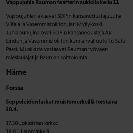
Vappujuhla Rauman teatterin aukiolla kello 11
Vappujuhlan avaavat SDP:n kansanedustaja Juha
Viitala ja Vasemmistoliiton Jari Myllykoski.
Juhlapuhujina ovat SDP:n kansanedustaja Aki
Linden ja Vasemmistoliiton kunnanvaltuutettu Satu
Pessi. Musiikista vastaavat Rauman työväen
mieslaulajat ja Rauman soittokunta.
Häme
Forssa
Seppeleiden laskut muistomerkeillä torstaina
30.4.
17.30 Jokioisten kirkko
18.00 Lamminkylä