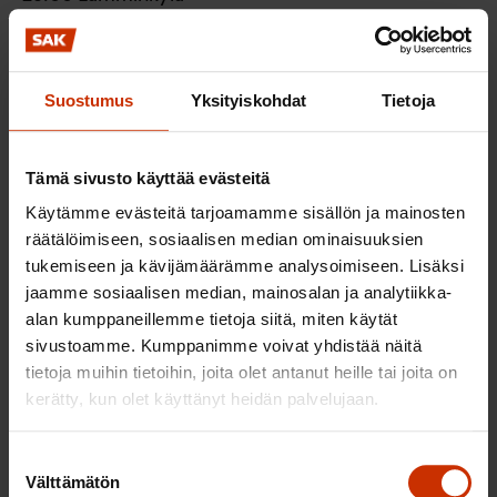
18.30 Korko-oja
Vappujuhla Forssan torilla perjantaina 1.5.
Suostumus
Yksityiskohdat
Tietoja
Vappujuhlan avaa SAK:n Forssan seudun
paikallisjärjestön puheenjohtaja Jarkko Jaakkola ja
Tämä sivusto käyttää evästeitä
juhlapuheen pitää Suomen Elintarviketyöläisten
Käytämme evästeitä tarjoamamme sisällön ja mainosten
Liiton SEL:n liittovaltuuston 2. varapuheenjohtaja
räätälöimiseen, sosiaalisen median ominaisuuksien
Karol Kula. Musiikista vastaa Akustinen rock & blues
tukemiseen ja kävijämäärämme analysoimiseen. Lisäksi
-bändi Breeze.
jaamme sosiaalisen median, mainosalan ja analytiikka-
alan kumppaneillemme tietoja siitä, miten käytät
12.30 Vappumarssin järjestäytyminen
sivustoamme. Kumppanimme voivat yhdistää näitä
kaupungintalon pihalla
tietoja muihin tietoihin, joita olet antanut heille tai joita on
13.00 Marssi lähtee liikkeelle, kulkua tahdittaa
kerätty, kun olet käyttänyt heidän palvelujaan.
Riihimäen Työväen soittokunta
13.30 Vappujuhla alkaa Forssan torilla
Suostumuksen
Välttämätön
valinta