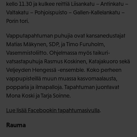
kello 11.30 ja kulkee reittiä Liisankatu – Antinkatu –
Valtakatu – Pohjoispuisto – Gallen-Kallelankatu –
Porin tori.
Vapputapahtuman puhujia ovat kansanedustajat
Matias Mäkynen, SDP, ja Timo Furuholm,
Vasemmistoliitto. Ohjelmassa myös taikuri-
vatsastapuhuja Rasmus Koskinen, Katajakuoro sekä
Veljeyden Hengessä -ensemble. Koko perheen
vappupisteillä muun muassa kasvomaalausta,
popparia ja ilmapalloja. Tapahtuman juontavat
Mona Koski ja Tarja Soinne.
Lue lisää Facebookin tapahtumasivulla
.
Rauma