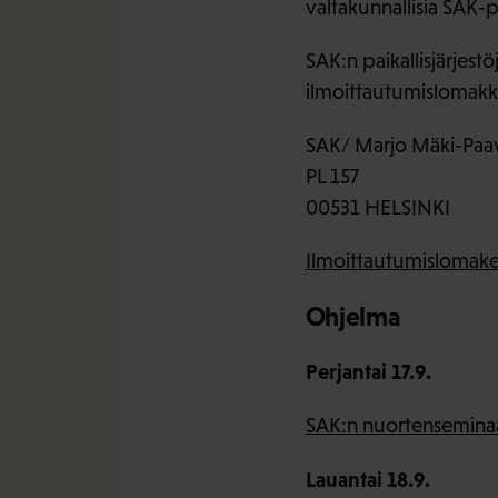
valtakunnallisia SAK-p
SAK:n paikallisjärjest
ilmoittautumislomakk
SAK/ Marjo Mäki-Paa
PL 157
00531 HELSINKI
Ilmoittautumislomak
Ohjelma
Perjantai 17.9.
SAK:n nuortenseminaa
Lauantai 18.9.