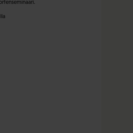
uortenseminaari.
lla