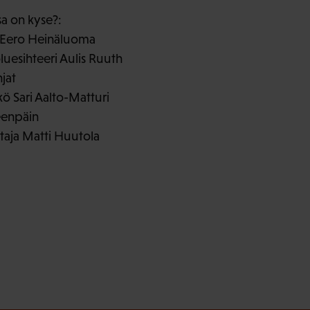
sa on kyse?:
 Eero Heinäluoma
uesihteeri Aulis Ruuth
jat
kö Sari Aalto-Matturi
eenpäin
aja Matti Huutola