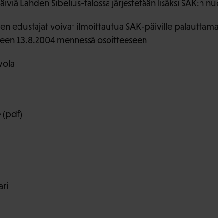
äiviä Lahden Sibelius-talossa järjestetään lisäksi SAK:n n
öjen edustajat voivat ilmoittautua SAK-päiville palauttama
een 13.8.2004 mennessä osoitteeseen
vola
e
(pdf)
ri