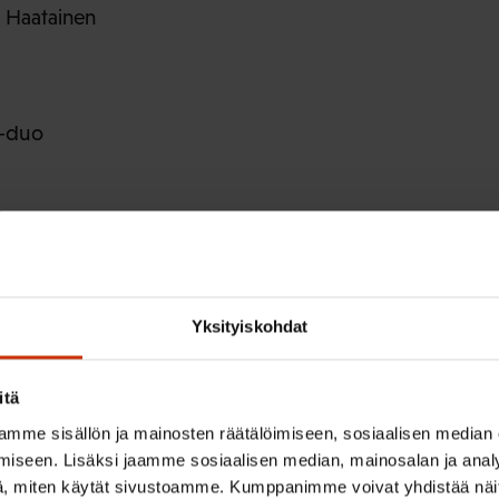
a Haatainen
s-duo
t
-toimintapaja
Yksityiskohdat
itä
mme sisällön ja mainosten räätälöimiseen, sosiaalisen median
iseen. Lisäksi jaamme sosiaalisen median, mainosalan ja analy
, miten käytät sivustoamme. Kumppanimme voivat yhdistää näitä t