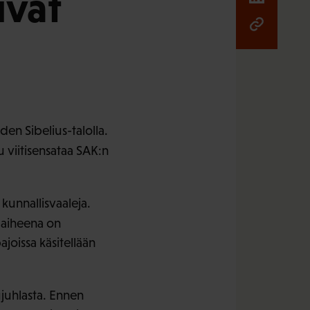
ivät
den Sibelius-talolla.
 viitisensataa SAK:n
 kunnallisvaaleja.
 aiheena on
oissa käsitellään
juhlasta. Ennen