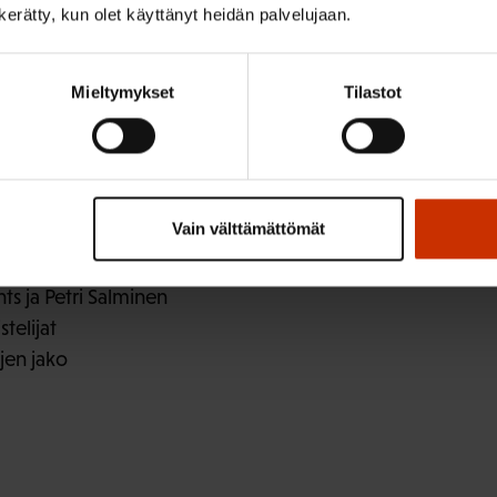
n kerätty, kun olet käyttänyt heidän palvelujaan.
n
Mieltymykset
Tilastot
Vain välttämättömät
kisällilauluryhmä
ts ja Petri Salminen
telijat
en jako