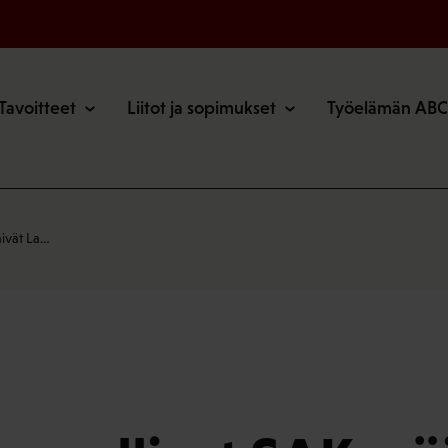
o
Tavoitteet
Liitot ja sopimukset
Työelämän ABC
äivät La…