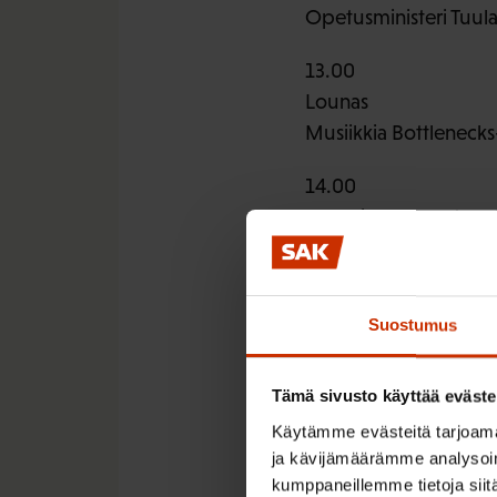
Opetusministeri Tuul
13.00
Lounas
Musiikkia Bottleneck
14.00
Työpajat kokoontuva
Alueprojekti
Kunnallisvaalit
Kehittämislaboratorio
Suostumus
15.10–15.30
Kahvi
Tämä sivusto käyttää eväste
Käytämme evästeitä tarjoama
15.30
ja kävijämäärämme analysoim
Työpajat jatkuvat
kumppaneillemme tietoja siitä