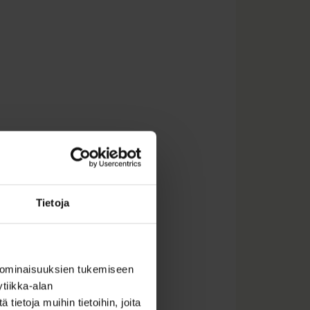
Tietoja
 ominaisuuksien tukemiseen
tiikka-alan
ietoja muihin tietoihin, joita