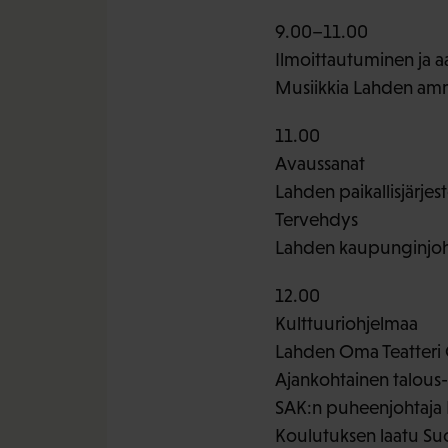
9.00–11.00
Ilmoittautuminen ja 
Musiikkia Lahden amma
11.00
Avaussanat
Lahden paikallisjärje
Tervehdys
Lahden kaupunginjoht
12.00
Kulttuuriohjelmaa
Lahden Oma Teatteri
Ajankohtainen talous- 
SAK:n puheenjohtaja L
Koulutuksen laatu Su