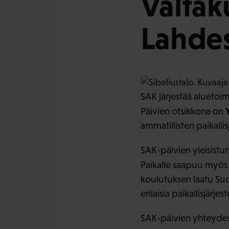
Valtak
Lahdes
SAK järjestää aluetoim
Päivien otsikkona on
ammatillisten paikalli
SAK-päivien yleisistun
Paikalle saapuu myös
koulutuksen laatu Suo
erilaisia paikallisjärjes
SAK-päivien yhteydes