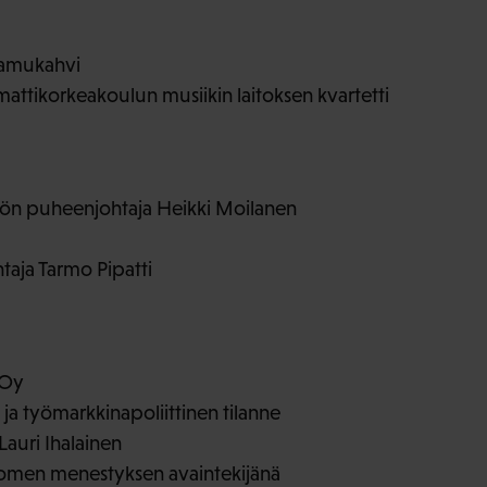
aamukahvi
ttikorkeakoulun musiikin laitoksen kvartetti
stön puheenjohtaja Heikki Moilanen
aja Tarmo Pipatti
 Oy
ja työmarkkinapoliittinen tilanne
auri Ihalainen
omen menestyksen avaintekijänä