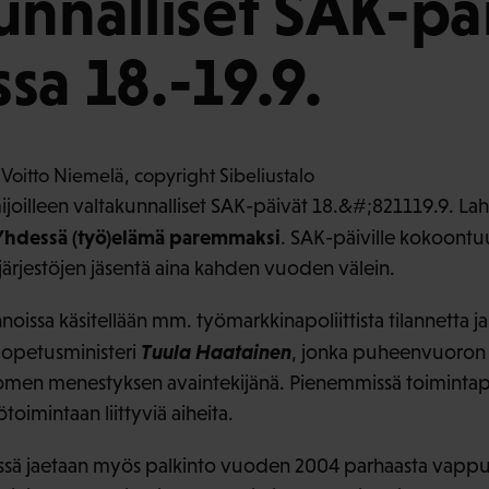
unnalliset SAK-pä
sa 18.-19.9.
ijoilleen valtakunnalliset SAK-päivät 18.&#;821119.9. Lah
Yhdessä (työ)elämä paremmaksi
. SAK-päiville kokoontuu
sjärjestöjen jäsentä aina kahden vuoden välein.
noissa käsitellään mm. työmarkkinapoliittista tilannetta ja
Tuula Haatainen
 opetusministeri
, jonka puheenvuoron
men menestyksen avaintekijänä. Pienemmissä toimintapaj
tötoimintaan liittyviä aiheita.
sä jaetaan myös palkinto vuoden 2004 parhaasta vappu