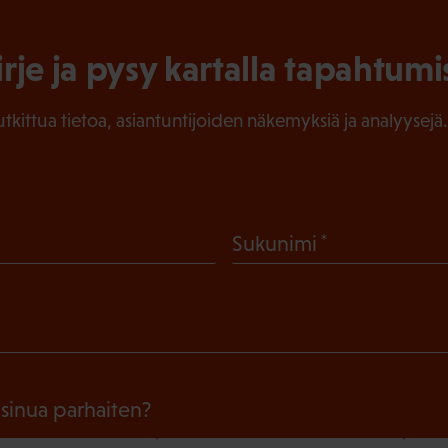
irje ja pysy kartalla tapahtumi
tutkittua tietoa, asiantuntijoiden näkemyksiä ja analyysejä.
(
Sukunimi
P
a
k
o
l
 sinua parhaiten?
l