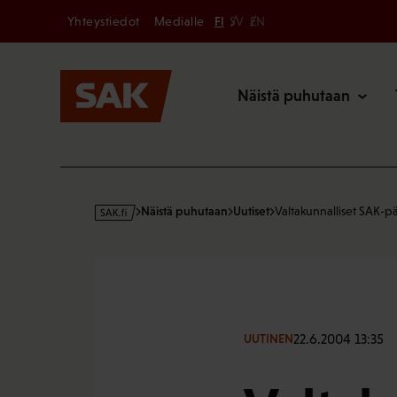
Secondary
Hyppää
Yhteystiedot
Medialle
FI
SV
EN
sisältöön
Päävalikk
Näistä puhutaan
s
Näistä puhutaan
Uutiset
Valtakunnalliset SAK-p
a
k
·
f
i
22.6.2004 13:35
UUTINEN