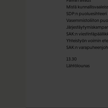
Päivän avaus
Mistä kunnallisvaaleis
SDP:n puoluesihteeri
Vasemmistoliiton puol
Järjestäytymiskampan
SAK:n viestintäpäällik
Yhteistyön voimin et
SAK:n varapuheenjoht
13.30
Lähtölounas