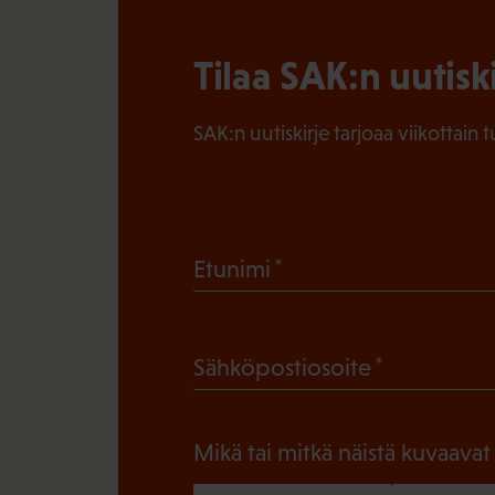
Tilaa SAK:n uutisk
SAK:n uutiskirje tarjoaa viikottain 
(
Etunimi
P
a
(
Sähköpostiosoite
k
P
o
a
l
Mikä tai mitkä näistä kuvaavat
k
l