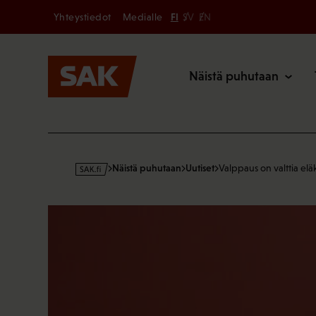
Secondary
Hyppää
Yhteystiedot
Medialle
FI
SV
EN
sisältöön
Päävalikk
Näistä puhutaan
s
Näistä puhutaan
Uutiset
Valppaus on valttia elä
a
k
·
f
i