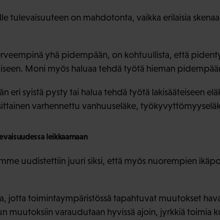
le tulevaisuuteen on mahdotonta, vaikka erilaisia skenaar
terveempinä yhä pidempään, on kohtuullista, että pidenty
iseen. Moni myös haluaa tehdä työtä hieman pidempään,
än eri syistä pysty tai halua tehdä työtä lakisääteiseen elä
sittainen varhennettu vanhuuseläke, työkyvyttömyyseläke
ulevaisuudessa leikkaamaan
mme uudistettiin juuri siksi, että myös nuorempien ikäpo
, jotta toimintaympäristössä tapahtuvat muutokset havait
un muutoksiin varaudutaan hyvissä ajoin, jyrkkiä toimia 