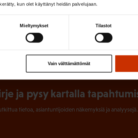
a sitä, että Suomessa on varauduttu ajoissa eliniän pid
n kerätty, kun olet käyttänyt heidän palvelujaan.
Mieltymykset
Tilastot
Vain välttämättömät
irje ja pysy kartalla tapahtumi
tutkittua tietoa, asiantuntijoiden näkemyksiä ja analyysejä.