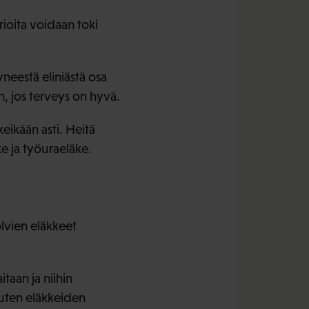
ioita voidaan toki
neestä eliniästä osa
 jos terveys on hyvä.
keikään asti. Heitä
 ja työuraeläke.
lvien eläkkeet
aan ja niihin
kuten eläkkeiden