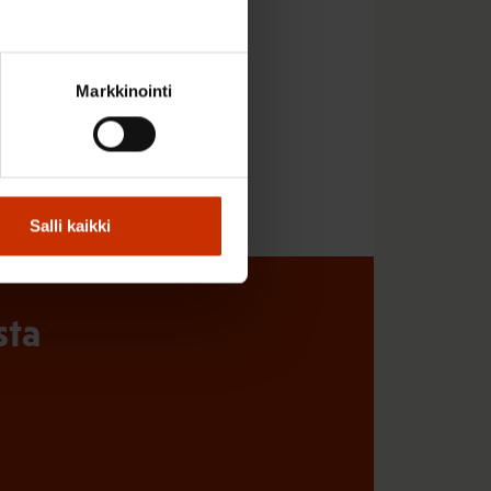
entymiseen.
Markkinointi
Salli kaikki
sta