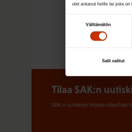
kiittäneet muun muass
olet antanut heille tai joita o
Pirjo Pajunen
Suostumuksen
Välttämätön
valinta
Salli valitut
Tilaa SAK:n uutisk
SAK:n uutiskirje tarjoaa viikottain 