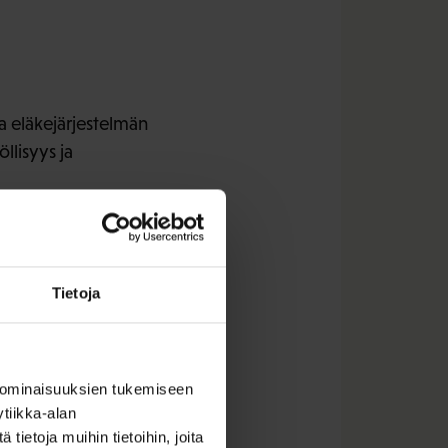
 eläkejärjestelmän
llisyys ja
ta vaikuttavia asioita
Tietoja
 ominaisuuksien tukemiseen
tiikka-alan
untijat ovat
ietoja muihin tietoihin, joita