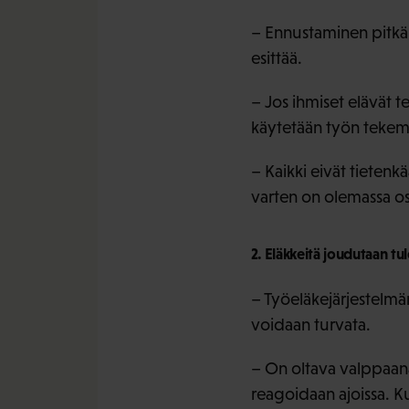
– Ennustaminen pitkäl
esittää.
– Jos ihmiset elävät 
käytetään työn tekem
– Kaikki eivät tietenkä
varten on olemassa o
2. Eläkkeitä joudutaan t
– Työeläkejärjestelmä
voidaan turvata.
– On oltava valppaana
reagoidaan ajoissa. K