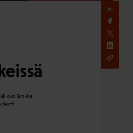
Jaa
keissä
llikkö Sinikka
ydestä.