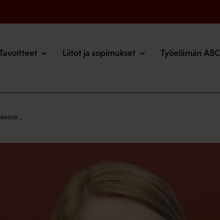
o
Tavoitteet
Liitot ja sopimukset
Työelämän ABC
kkeissä…