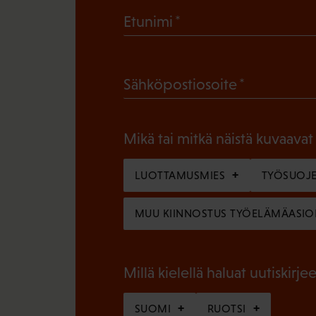
(
Etunimi
P
a
(
Sähköpostiosoite
k
P
o
a
l
Mikä tai mitkä näistä kuvaavat
k
l
o
LUOTTAMUSMIES
TYÖSUOJE
i
l
n
MUU KIINNOSTUS TYÖELÄMÄASIO
l
e
i
n
n
Millä kielellä haluat uutiskirjee
)
e
SUOMI
RUOTSI
n