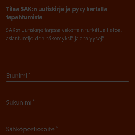
Tilaa SAK:n uutiskirje ja pysy kartalla
tapahtumista
SAK:n uutiskirje tarjoaa viikottain tutkittua tietoa,
asiantuntijoiden näkemyksiä ja analyysejä.
(
Etunimi
P
a
(
Sukunimi
k
P
o
a
l
(
Sähköpostiosoite
k
l