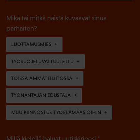
P
o
i
a
l
Mikä tai mitkä näistä kuvaavat sinua
n
k
l
parhaiten?
e
o
i
n
l
LUOTTAMUSMIES
n
)
l
e
TYÖSUOJELUVALTUUTETTU
i
n
n
)
TÖISSÄ AMMATTILIITOSSA
e
n
TYÖNANTAJAN EDUSTAJA
)
MUU KIINNOSTUS TYÖELÄMÄASIOIHIN
(
Millä kielellä haluat uutiskirjeesi