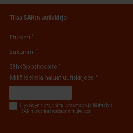
Tilaa SAK:n uutiskirje
(Pakollinen)
Etunimi
(Pakollinen)
Sukunimi
(Pakollinen)
Sähköpostiosoite
(Pakollinen)
Millä kielellä haluat uutiskirjeesi
SUOMI
RUOTSI
(Pa
Hyväksyn tietojeni tallentamisen ja käsittelyn
SAK:n viestintärekisterin
mukaisesti *