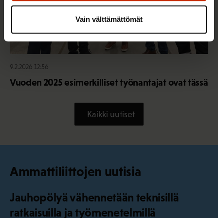
Vain välttämättömät
9.2.2026 12:56
Vuoden 2025 esimerkilliset työnantajat ovat tässä
Kaikki uutiset
Ammattiliittojen uutisia
Jauhopölyä vähennetään teknisillä
ratkaisuilla ja työmenetelmillä