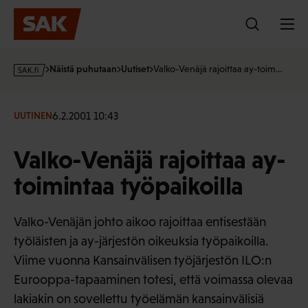
Hyppää
sisältöön
s
Näistä puhutaan
Uutiset
Valko-Venäjä rajoittaa ay-toim…
a
k
·
6.2.2001 10:43
UUTINEN
f
i
Valko-Venäjä rajoittaa ay-
toimintaa työpaikoilla
Valko-Venäjän johto aikoo rajoittaa entisestään
työläisten ja ay-järjestön oikeuksia työpaikoilla.
Viime vuonna Kansainvälisen työjärjestön ILO:n
Eurooppa-tapaaminen totesi, että voimassa olevaa
lakiakin on sovellettu työelämän kansainvälisiä