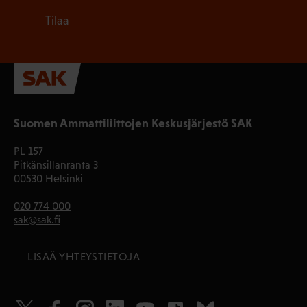
Tilaa
Suomen Ammattiliittojen Keskusjärjestö SAK
PL 157
Pitkänsillanranta 3
00530 Helsinki
020 774 000
sak@sak.fi
LISÄÄ YHTEYSTIETOJA