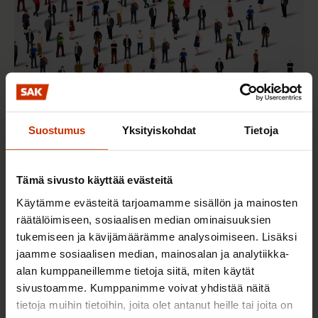
Suostumus
Yksityiskohdat
Tietoja
2.6.2026 11:00
Työmarkkinakeskusjärjestöt: Tuottava ja
Tämä sivusto käyttää evästeitä
hyvinvoiva työelämä on yhteinen asia
Käytämme evästeitä tarjoamamme sisällön ja mainosten
räätälöimiseen, sosiaalisen median ominaisuuksien
tukemiseen ja kävijämäärämme analysoimiseen. Lisäksi
jaamme sosiaalisen median, mainosalan ja analytiikka-
TERVE JA HYVÄ TYÖELÄMÄ
alan kumppaneillemme tietoja siitä, miten käytät
sivustoamme. Kumppanimme voivat yhdistää näitä
tietoja muihin tietoihin, joita olet antanut heille tai joita on