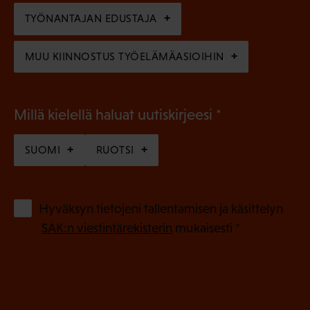
n
TYÖNANTAJAN EDUSTAJA
)
MUU KIINNOSTUS TYÖELÄMÄASIOIHIN
(
Millä kielellä haluat uutiskirjeesi
P
SUOMI
RUOTSI
a
k
o
(
Hyväksyn tietojeni tallentamisen ja käsittelyn
P
l
SAK:n viestintärekisterin
mukaisesti *
a
l
k
i
o
n
l