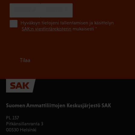
SUOMI
RUOTSI
(Pa
Hyväksyn tietojeni tallentamisen ja käsittelyn
SAK:n viestintärekisterin
mukaisesti *
Tilaa
Suomen Ammattiliittojen Keskusjärjestö SAK
PL 157
Pitkänsillanranta 3
00530 Helsinki