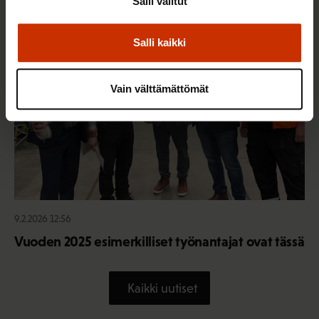
Salli valitut
TERVE JA HYVÄ TYÖELÄMÄ
Salli kaikki
Vain välttämättömät
9.2.2026 12:56
Vuoden 2025 esimerkilliset työnantajat ovat tässä
Kaikki uutiset