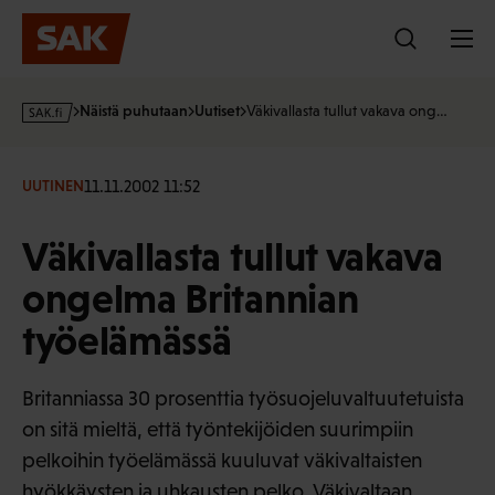
Hyppää
sisältöön
s
Näistä puhutaan
Uutiset
Väkivallasta tullut vakava ong…
a
k
·
11.11.2002 11:52
UUTINEN
f
i
Väkivallasta tullut vakava
ongelma Britannian
työelämässä
Britanniassa 30 prosenttia työsuojeluvaltuutetuista
on sitä mieltä, että työntekijöiden suurimpiin
pelkoihin työelämässä kuuluvat väkivaltaisten
hyökkäysten ja uhkausten pelko. Väkivaltaan