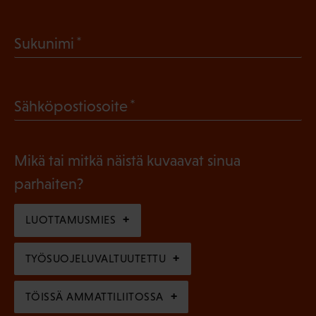
P
a
(
Sukunimi
k
P
o
a
l
(
Sähköpostiosoite
k
l
P
o
i
a
l
Mikä tai mitkä näistä kuvaavat sinua
n
k
l
parhaiten?
e
o
i
n
l
LUOTTAMUSMIES
n
)
l
e
TYÖSUOJELUVALTUUTETTU
i
n
n
)
TÖISSÄ AMMATTILIITOSSA
e