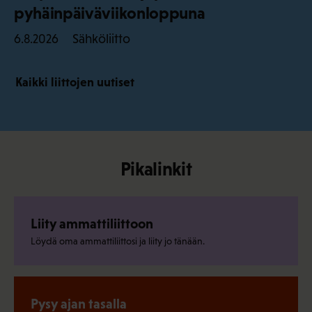
pyhäinpäiväviikonloppuna
Sähköliitto
6.8.2026
Kaikki liittojen uutiset
Pikalinkit
Liity ammattiliittoon
Löydä oma ammattiliittosi ja liity jo tänään.
Pysy ajan tasalla