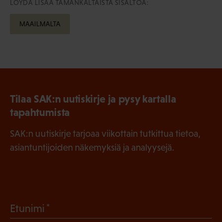
LÖYDÄ LISÄÄ TÄMÄNKALTAISTA SISÄLTÖÄ:
MAAILMALTA
Tilaa SAK:n uutiskirje ja pysy kartalla
tapahtumista
SAK:n uutiskirje tarjoaa viikottain tutkittua tietoa,
asiantuntijoiden näkemyksiä ja analyysejä.
(
Etunimi