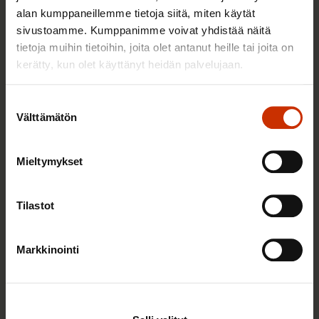
alan kumppaneillemme tietoja siitä, miten käytät
sivustoamme. Kumppanimme voivat yhdistää näitä
tietoja muihin tietoihin, joita olet antanut heille tai joita on
TERVE JA HYVÄ TYÖELÄMÄ
kerätty, kun olet käyttänyt heidän palvelujaan.
Suostumuksen
Välttämätön
valinta
Mieltymykset
Tilastot
22.5.2026 9:00
Markkinointi
Työaikaisella ruokailulla on väliä – lue vinkit
jaksamista tukevaan terveelliseen syömiseen