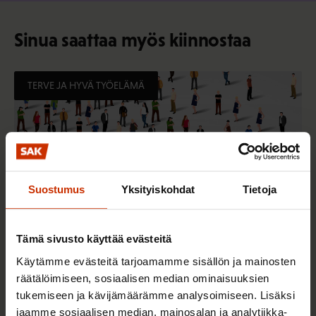
Sinua saattaa myös kiinnostaa
TERVE JA HYVÄ TYÖELÄMÄ
Suostumus
Yksityiskohdat
Tietoja
Tämä sivusto käyttää evästeitä
Käytämme evästeitä tarjoamamme sisällön ja mainosten
2.6.2026 11:00
räätälöimiseen, sosiaalisen median ominaisuuksien
Työmarkkinakeskusjärjestöt: Tuottava ja
tukemiseen ja kävijämäärämme analysoimiseen. Lisäksi
jaamme sosiaalisen median, mainosalan ja analytiikka-
hyvinvoiva työelämä on yhteinen asia