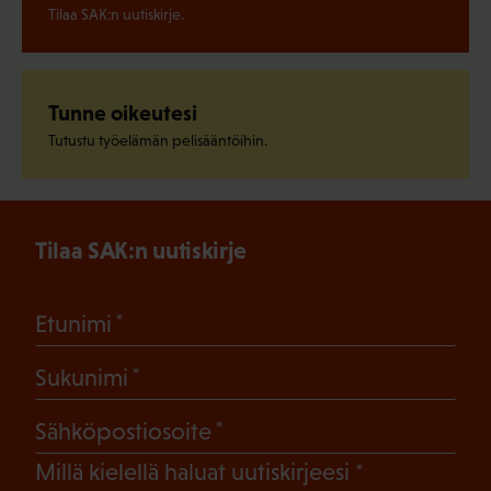
Tilaa SAK:n uutiskirje.
Tunne oikeutesi
Tutustu työelämän pelisääntöihin.
Tilaa SAK:n uutiskirje
(Pakollinen)
Etunimi
(Pakollinen)
Sukunimi
(Pakollinen)
Sähköpostiosoite
(Pakollinen)
Millä kielellä haluat uutiskirjeesi