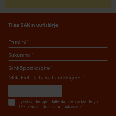
Tilaa SAK:n uutiskirje
(Pakollinen)
Etunimi
(Pakollinen)
Sukunimi
(Pakollinen)
Sähköpostiosoite
(Pakollinen)
Millä kielellä haluat uutiskirjeesi
SUOMI
RUOTSI
(Pa
Hyväksyn tietojeni tallentamisen ja käsittelyn
SAK:n viestintärekisterin
mukaisesti *