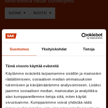
(
Millä kielellä haluat uutiskirjeesi
P
SUOMI
RUOTSI
a
k
o
(
Hyväksyn tietojeni tallentamisen ja käsittelyn
P
l
SAK:n viestintärekisterin
mukaisesti *
a
l
Suostumus
Yksityiskohdat
Tietoja
k
i
o
n
l
Tämä sivusto käyttää evästeitä
e
l
Käytämme evästeitä tarjoamamme sisällön ja mainosten
i
n
räätälöimiseen, sosiaalisen median ominaisuuksien
n
tukemiseen ja kävijämäärämme analysoimiseen. Lisäksi
)
jaamme sosiaalisen median, mainosalan ja analytiikka-
e
alan kumppaneillemme tietoja siitä, miten käytät
n
sivustoamme. Kumppanimme voivat yhdistää näitä
)