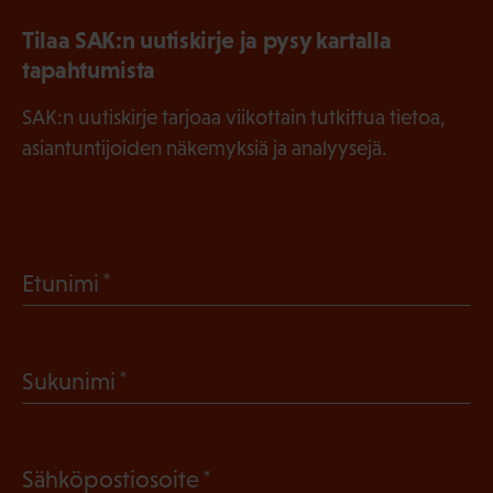
Tilaa SAK:n uutiskirje ja pysy kartalla
tapahtumista
SAK:n uutiskirje tarjoaa viikottain tutkittua tietoa,
asiantuntijoiden näkemyksiä ja analyysejä.
(
Etunimi
P
a
(
Sukunimi
k
P
o
a
l
(
Sähköpostiosoite
k