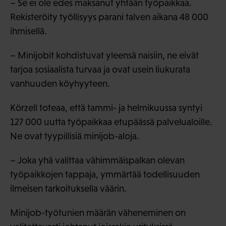
– Se ei ole edes maksanut yhtään työpaikkaa.
Rekisteröity työllisyys parani talven aikana 48 000
ihmisellä.
– Minijobit kohdistuvat yleensä naisiin, ne eivät
tarjoa sosiaalista turvaa ja ovat usein liukurata
vanhuuden köyhyyteen.
Körzell toteaa, että tammi- ja helmikuussa syntyi
127 000 uutta työpaikkaa etupäässä palvelualoille.
Ne ovat tyypillisiä minijob-aloja.
– Joka yhä valittaa vähimmäispalkan olevan
työpaikkojen tappaja, ymmärtää todellisuuden
ilmeisen tarkoituksella väärin.
Minijob-työtunien määrän väheneminen on