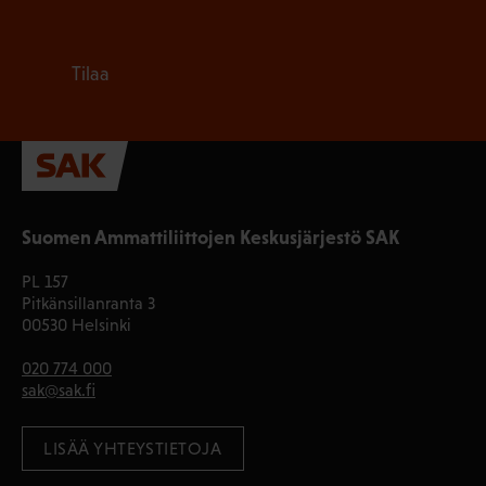
Tilaa
Suomen Ammattiliittojen Keskusjärjestö SAK
PL 157
Pitkänsillanranta 3
00530 Helsinki
020 774 000
sak@sak.fi
LISÄÄ YHTEYSTIETOJA