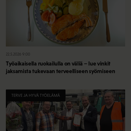
22.5.2026 9:00
Työaikaisella ruokailulla on väliä – lue vinkit
jaksamista tukevaan terveelliseen syömiseen
TERVE JA HYVÄ TYÖELÄMÄ