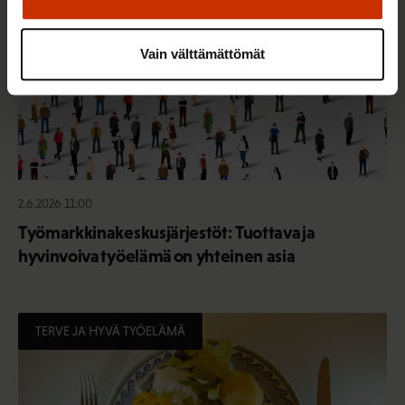
Vain välttämättömät
2.6.2026 11:00
Työmarkkinakeskusjärjestöt: Tuottava ja
hyvinvoiva työelämä on yhteinen asia
TERVE JA HYVÄ TYÖELÄMÄ