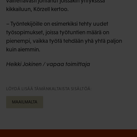
valitettavasti johtanut joissakin yrityksissä
kikkailuun, Körzell kertoo.
– Työntekijöille on esimerkiksi tehty uudet
työsopimukset, joissa työtuntien määrä on
pienempi, vaikka työtä tehdään yhä yhtä paljon
kuin aiemmin.
Heikki Jokinen / vapaa toimittaja
LÖYDÄ LISÄÄ TÄMÄNKALTAISTA SISÄLTÖÄ:
MAAILMALTA