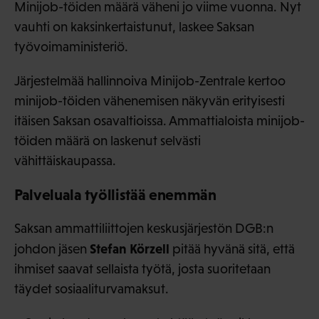
Minijob-töiden määrä väheni jo viime vuonna. Nyt
vauhti on kaksinkertaistunut, laskee Saksan
työvoimaministeriö.
Järjestelmää hallinnoiva Minijob-Zentrale kertoo
minijob-töiden vähenemisen näkyvän erityisesti
itäisen Saksan osavaltioissa. Ammattialoista minijob-
töiden määrä on laskenut selvästi
vähittäiskaupassa.
Palveluala työllistää enemmän
Saksan ammattiliittojen keskusjärjestön DGB:n
Stefan Körzell
johdon jäsen
pitää hyvänä sitä, että
ihmiset saavat sellaista työtä, josta suoritetaan
täydet sosiaaliturvamaksut.