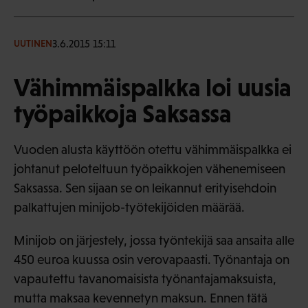
3.6.2015 15:11
UUTINEN
Vähimmäispalkka loi uusia
työpaikkoja Saksassa
Vuoden alusta käyttöön otettu vähimmäispalkka ei
johtanut peloteltuun työpaikkojen vähenemiseen
Saksassa. Sen sijaan se on leikannut erityisehdoin
palkattujen minijob-työtekijöiden määrää.
Minijob on järjestely, jossa työntekijä saa ansaita alle
450 euroa kuussa osin verovapaasti. Työnantaja on
vapautettu tavanomaisista työnantajamaksuista,
mutta maksaa kevennetyn maksun. Ennen tätä