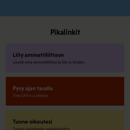
Pikalinkit
Liity ammattiliittoon
Löydä oma ammattiliittosi ja liity jo tänään.
Pysy ajan tasalla
Tilaa SAK:n uutiskirje.
Tunne oikeutesi
Tutustu työelämän pelisääntöihin.