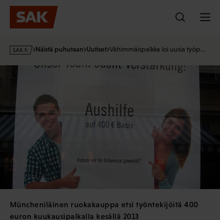
Hyppää
sisältöön
s
Näistä puhutaan
Uutiset
Vähimmäispalkka loi uusia työp…
a
k
·
f
i
Müncheniläinen ruokakauppa etsi työntekijöitä 400
euron kuukausipalkalla kesällä 2013