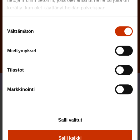
tietoja muihin tietoihin, joita olet antanut heille tai joita on
kerätty, kun olet käyttänyt heidän palvelujaan.
Suostumuksen
Välttämätön
valinta
Tilaa
Mieltymykset
Tilastot
Jaa
Markkinointi
Sinua saattaa myös kiinnostaa
Salli valitut
TERVE JA HYVÄ TYÖELÄMÄ
Salli kaikki