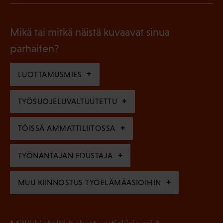
l
P
o
i
a
l
Mikä tai mitkä näistä kuvaavat sinua
n
k
l
parhaiten?
e
o
i
n
l
LUOTTAMUSMIES
n
)
l
e
TYÖSUOJELUVALTUUTETTU
i
n
n
)
TÖISSÄ AMMATTILIITOSSA
e
n
TYÖNANTAJAN EDUSTAJA
)
MUU KIINNOSTUS TYÖELÄMÄASIOIHIN