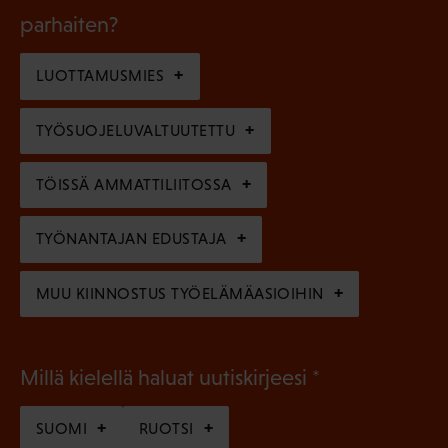
k
l
parhaiten?
e
o
i
n
l
LUOTTAMUSMIES
n
)
l
e
TYÖSUOJELUVALTUUTETTU
i
n
n
)
TÖISSÄ AMMATTILIITOSSA
e
n
TYÖNANTAJAN EDUSTAJA
)
MUU KIINNOSTUS TYÖELÄMÄASIOIHIN
(
Millä kielellä haluat uutiskirjeesi
P
SUOMI
RUOTSI
a