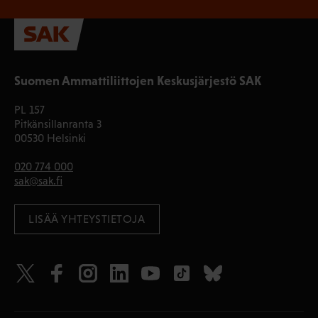
Suomen Ammattiliittojen Keskusjärjestö SAK
PL 157
Pitkänsillanranta 3
00530 Helsinki
020 774 000
sak@sak.fi
LISÄÄ YHTEYSTIETOJA