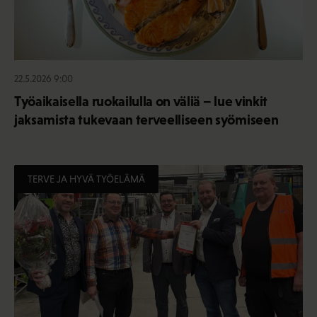
22.5.2026 9:00
Työaikaisella ruokailulla on väliä – lue vinkit
jaksamista tukevaan terveelliseen syömiseen
TERVE JA HYVÄ TYÖELÄMÄ