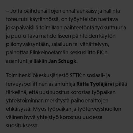
– Jotta päihdehaittojen ennaltaehkäisy ja hallinta
toteutuisi käytännössä, on työyhteisön tuettava
jokapäiväisillä toimillaan päihteetöntä työkulttuuria
ja puututtava mahdolliseen päihteiden käytön
piilohyväksyntään, salailuun tai vähättelyyn,
painottaa Elinkeinoelämän keskusliitto EK:n
Jan Schugk
asiantuntijalääkäri
.
Toimihenkilökeskusjärjestö STTK:n sosiaali- ja
Riitta Työläjärvi
terveyspoliittinen asiantuntija
pitää
tärkeänä, että uusi suositus korostaa työpaikan
yhteistoiminnan merkitystä päihdehaittojen
ehkäisyssä. Myös työpaikan ja työterveyshuollon
välinen hyvä yhteistyö korostuu uudessa
suosituksessa.