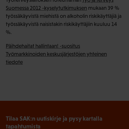
Suomessa 2012 -kyselytutkimuksen
mukaan 39 %
työssäkäyvistä miehistä on alkoholin riskikäyttäjiä ja
työssäkäyvistä naisistakin riskikäyttäjiin kuuluu 14
%.
Päihdehaitat hallintaan! -suositus
Työmarkkinoiden keskusjärjestöjen yhteinen
tiedote
Tilaa SAK:n uutiskirje ja pysy kartalla
tapahtumista