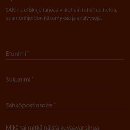
SAK:n uutiskirje tarjoaa viikottain tutkittua tietoa,
asiantuntijoiden näkemyksiä ja analyysejä.
(
Etunimi
P
a
(
Sukunimi
k
P
o
a
l
(
Sähköpostiosoite
k
l
P
o
i
a
l
Mikä tai mitkä näistä kuvaavat sinua
n