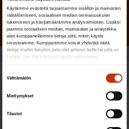
Käytämme evästeitä tarjoamamme sisällön ja mainosten
Tilaa
räätälöimiseen, sosiaalisen median ominaisuuksien
tukemiseen ja kävijämäärämme analysoimiseen. Lisäksi
jaamme sosiaalisen median, mainosalan ja analytiikka-
alan kumppaneillemme tietoja siitä, miten käytät
sivustoamme. Kumppanimme voivat yhdistää näitä
tietoja muihin tietoihin, joita olet antanut heille tai joita on
Jaa
kerätty, kun olet käyttänyt heidän palvelujaan.
Suostumuksen
Sinua saattaa myös kiinnostaa
Välttämätön
valinta
Mieltymykset
TERVE JA HYVÄ TYÖELÄMÄ
Tilastot