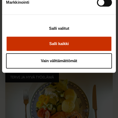
Markkinointi
Salli valitut
2.6.2026 11:00
Salli kaikki
Työmarkkinakeskusjärjestöt: Tuottava ja
hyvinvoiva työelämä on yhteinen asia
Vain välttämättömät
TERVE JA HYVÄ TYÖELÄMÄ