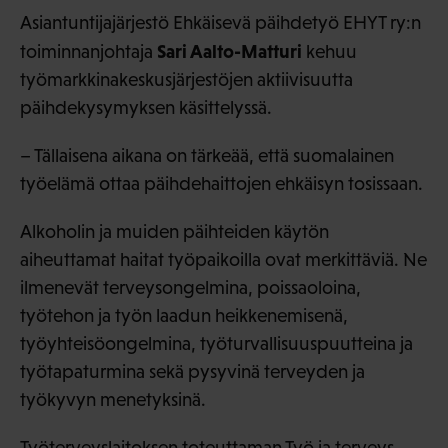
Asiantuntijajärjestö Ehkäisevä päihdetyö EHYT ry:n
Sari Aalto-Matturi
toiminnanjohtaja
kehuu
työmarkkinakeskusjärjestöjen aktiivisuutta
päihdekysymyksen käsittelyssä.
– Tällaisena aikana on tärkeää, että suomalainen
työelämä ottaa päihdehaittojen ehkäisyn tosissaan.
Alkoholin ja muiden päihteiden käytön
aiheuttamat haitat työpaikoilla ovat merkittäviä. Ne
ilmenevät terveysongelmina, poissaoloina,
työtehon ja työn laadun heikkenemisenä,
työyhteisöongelmina, työturvallisuuspuutteina ja
työtapaturmina sekä pysyvinä terveyden ja
työkyvyn menetyksinä.
Työterveyslaitoksen toteuttaman
Työ ja terveys