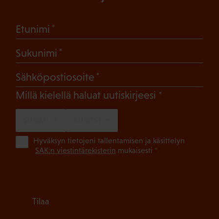
(Pakollinen)
Etunimi
(Pakollinen)
Sukunimi
(Pakollinen)
Sähköpostiosoite
(Pakollinen)
Millä kielellä haluat uutiskirjeesi
SUOMI
RUOTSI
(Pa
Hyväksyn tietojeni tallentamisen ja käsittelyn
SAK:n viestintärekisterin
mukaisesti *
Tilaa