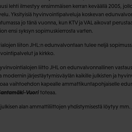
n uusi lehti ilmestyy ensimmäisen kerran keväällä 2005, jo
elu. Yksityisiä hyvinvointipalveluja koskevan edunvalvo
tumassa jo tänä vuonna, kun KTV ja VAL aikovat perustaa
on ensi syksyn sopimuskierrosta varten.
tialojen liiton JHL:n edunvalvontaan tulee neljä sopimuss
nvointipalvelut ja kirkko.
hyvinvointialojen liitto JHL on edunvalvonnallinen vasta
modernin järjestäytymisväylän kaikille julkisten ja hyvin
 tarjoaa vaihtoehdon kapealle ammattikuntapohjaiselle ed
Santamäki-Vuori
toteaa.
n julkisen alan ammattiliittojen yhdistymisestä löytyy mm.