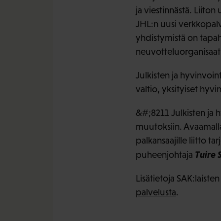
ja viestinnästä. Liito
JHL:n uusi verkkopalv
yhdistymistä on tapah
neuvotteluorganisaati
Julkisten ja hyvinvoin
valtio, yksityiset hyvi
&#;8211 Julkisten ja 
muutoksiin. Avaamalla 
palkansaajille liitto
Tuire 
puheenjohtaja
Lisätietoja SAK:laiste
palvelusta
.