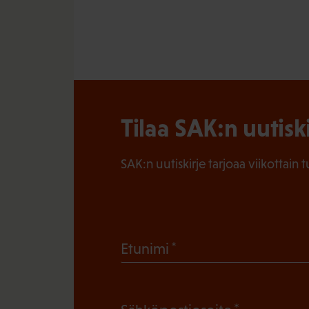
Tilaa SAK:n uutisk
SAK:n uutiskirje tarjoaa viikottain 
(
Etunimi
P
a
(