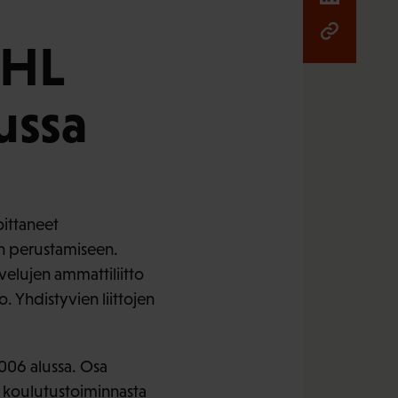
JHL
ussa
oittaneet
:n perustamiseen.
lvelujen ammattiliitto
tto. Yhdistyvien liittojen
 2006 alussa. Osa
a koulutustoiminnasta