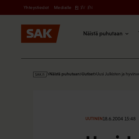
Secondary
Hyppää
Yhteystiedot
Medialle
FI
SV
EN
sisältöön
Päävalikk
Näistä puhutaan
s
Näistä puhutaan
Uutiset
Uusi Julkisten ja hyvinv
a
k
·
f
i
18.6.2004 15:48
UUTINEN