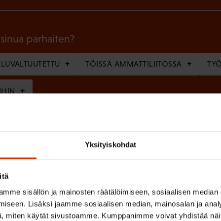
k
o
l
 sinua parhaiten?
l
LUVALTUUTETTU
TÖISSÄ AMMATTILIITOSSA
TY
i
n
IHIN
e
n
(
si
)
Yksityiskohdat
P
a
itä
k
mme sisällön ja mainosten räätälöimiseen, sosiaalisen median
o
(
en ja käsittelyn
SAK:n viestintärekisterin
mukaisesti *
iseen. Lisäksi jaamme sosiaalisen median, mainosalan ja analy
P
l
, miten käytät sivustoamme. Kumppanimme voivat yhdistää näitä t