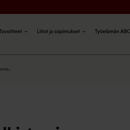
o
Tavoitteet
Liitot ja sopimukset
Työelämän ABC
ointia…