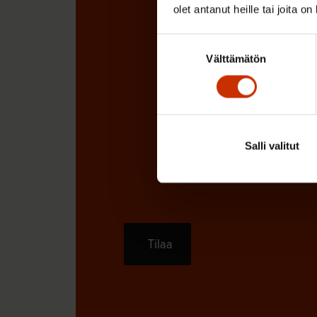
olet antanut heille tai joita o
Suostumuksen
Välttämätön
valinta
Salli valitut
Tilaa