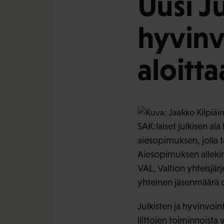
Uusi Ju
hyvinvo
aloitt
SAK:laiset julkisen ala
aiesopimuksen, jolla 
Aiesopimuksen allekirj
VAL, Valtion yhteisjärjes
yhteinen jäsenmäärä o
Julkisten ja hyvinvoint
liittojen toiminnoist