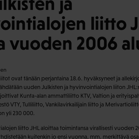
lkisten ja
intialojen liitto 
aa vuoden 2006 al
 liitot ovat tänään perjantaina 18.6. hyväksyneet ja allekirj
tähdätään uuden Julkisten ja hyvinvointialojen liiton JHL
oittivat Kunta-alan ammattiliitto KTV, Valtion ja erityispa
tö VTY, Tulliliitto, Vankilavirkailijain liitto ja Merivartiolii
n yli 230 000.
ialojen liitto JHL aloittaa toimintansa virallisesti vuoden
a yhdistetään kuitenkin jo ensi vuonna, mm. merkittävä os