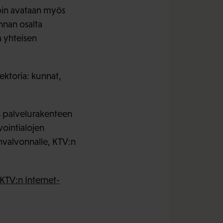
lloin avataan myös
nnan osalta
 yhteisen
ektoria: kunnat,
us palvelurakenteen
vointialojen
unvalvonnalle, KTV:n
KTV:n Internet-