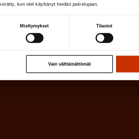
a
n kerätty, kun olet käyttänyt heidän palvelujaan.
l
k
i
o
n
Mieltymykset
Tilastot
l
e
l
i
n
n
)
e
Vain välttämättömät
n
)