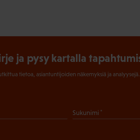
irje ja pysy kartalla tapahtumi
tutkittua tietoa, asiantuntijoiden näkemyksiä ja analyysejä.
(
Sukunimi
P
a