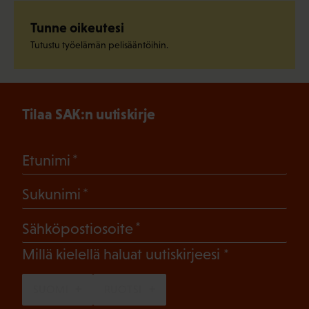
Tunne oikeutesi
Tutustu työelämän pelisääntöihin.
Tilaa SAK:n uutiskirje
(Pakollinen)
Etunimi
(Pakollinen)
Sukunimi
(Pakollinen)
Sähköpostiosoite
(Pakollinen)
Millä kielellä haluat uutiskirjeesi
SUOMI
RUOTSI