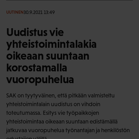
30.9.2021 13:49
UUTINEN
Uudistus vie
yhteistoimintalakia
oikeaan suuntaan
korostamalla
vuoropuhelua
SAK on tyytyväinen, että pitkään valmisteltu
yhteistoimintalain uudistus on vihdoin
toteutumassa. Esitys vie työpaikkojen
yhteistoimintaa oikeaan suuntaan edistämällä
jatkuvaa vuoropuhelua työnantajan ja henkilöstön
edustajien välillä.