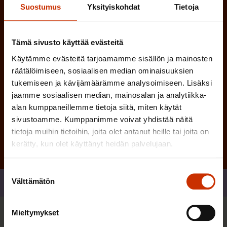
n
)
Suostumus
Yksityiskohdat
Tietoja
e
n
)
Tämä sivusto käyttää evästeitä
Käytämme evästeitä tarjoamamme sisällön ja mainosten
räätälöimiseen, sosiaalisen median ominaisuuksien
tukemiseen ja kävijämäärämme analysoimiseen. Lisäksi
jaamme sosiaalisen median, mainosalan ja analytiikka-
Tilaa
alan kumppaneillemme tietoja siitä, miten käytät
sivustoamme. Kumppanimme voivat yhdistää näitä
tietoja muihin tietoihin, joita olet antanut heille tai joita on
kerätty, kun olet käyttänyt heidän palvelujaan.
Suostumuksen
Välttämätön
Jaa
valinta
Mieltymykset
Sinua saattaa myös kiinnostaa