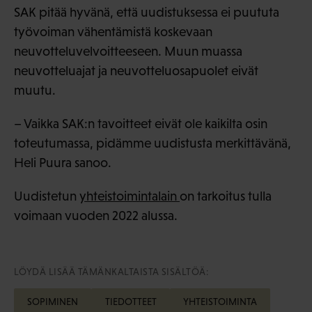
SAK pitää hyvänä, että uudistuksessa ei puututa
työvoiman vähentämistä koskevaan
neuvotteluvelvoitteeseen. Muun muassa
neuvotteluajat ja neuvotteluosapuolet eivät
muutu.
– Vaikka SAK:n tavoitteet eivät ole kaikilta osin
toteutumassa, pidämme uudistusta merkittävänä,
Heli Puura sanoo.
Uudistetun
yhteistoimintalain
on tarkoitus tulla
voimaan vuoden 2022 alussa.
LÖYDÄ LISÄÄ TÄMÄNKALTAISTA SISÄLTÖÄ:
SOPIMINEN
TIEDOTTEET
YHTEISTOIMINTA