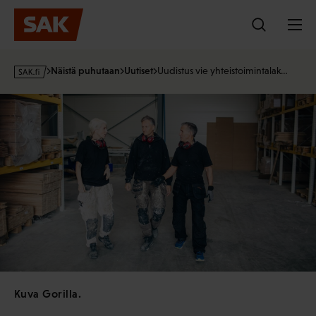
Hyppää
sisältöön
s
Näistä puhutaan
Uutiset
Uudistus vie yhteistoimintalak…
a
k
·
f
i
Kuva Gorilla.