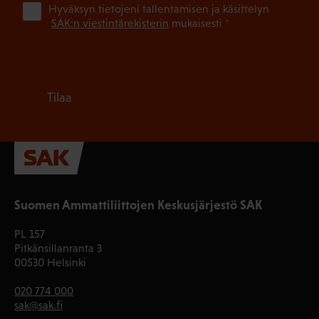
(Pa
Hyväksyn tietojeni tallentamisen ja käsittelyn
SAK:n viestintärekisterin
mukaisesti *
Tilaa
Suomen Ammattiliittojen Keskusjärjestö SAK
PL 157
Pitkänsillanranta 3
00530 Helsinki
020 774 000
sak@sak.fi