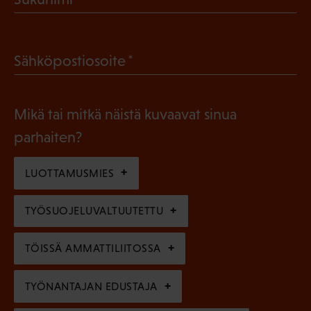
k
P
o
a
l
(
Sähköpostiosoite
k
l
P
o
i
a
l
Mikä tai mitkä näistä kuvaavat sinua
n
k
l
parhaiten?
e
o
i
n
l
LUOTTAMUSMIES
n
)
l
e
TYÖSUOJELUVALTUUTETTU
i
n
n
)
TÖISSÄ AMMATTILIITOSSA
e
n
TYÖNANTAJAN EDUSTAJA
)