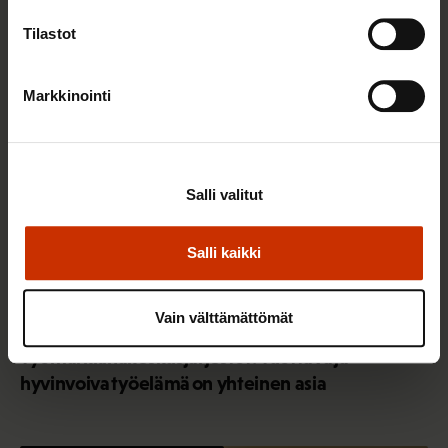
Tilastot
TERVE JA HYVÄ TYÖELÄMÄ
Markkinointi
Salli valitut
Salli kaikki
Vain välttämättömät
2.6.2026 11:00
Työmarkkinakeskusjärjestöt: Tuottava ja
hyvinvoiva työelämä on yhteinen asia