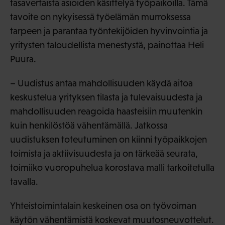
tasavertaista asioiden käsittelyä työpaikoilla. Tämä
tavoite on nykyisessä työelämän murroksessa
tarpeen ja parantaa työntekijöiden hyvinvointia ja
yritysten taloudellista menestystä, painottaa Heli
Puura.
– Uudistus antaa mahdollisuuden käydä aitoa
keskustelua yrityksen tilasta ja tulevaisuudesta ja
mahdollisuuden reagoida haasteisiin muutenkin
kuin henkilöstöä vähentämällä. Jatkossa
uudistuksen toteutuminen on kiinni työpaikkojen
toimista ja aktiivisuudesta ja on tärkeää seurata,
toimiiko vuoropuhelua korostava malli tarkoitetulla
tavalla.
Yhteistoimintalain keskeinen osa on työvoiman
käytön vähentämistä koskevat muutosneuvottelut.