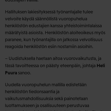
Hallituksen lakiesityksessä työnantajalle tulee
velvoite käydä säännöllistä vuoropuhelua
henkilöstön edustajien kanssa yhteistoimintalaissa
määrätyistä asioista. Henkilöstön aloiteoikeus myös
paranee, kun työnantajilla on jatkossa velvollisuus
reagoida henkilöstön esiin nostamiin asioihin.
– Uudistuksella haetaan aitoa vuorovaikutusta, ja
Heli
tässä tavoitteessa on päästy eteenpäin, johtaja
Puura
sanoo.
Uudella vuoropuhelun mallilla edistetään
henkilöstön tiedonsaantia ja
vaikutusmahdollisuuksia sekä painotetaan
luottamukseen ja osallisuuteen perustuvaa