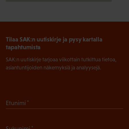
Tilaa SAK:n uutiskirje ja pysy kartalla
tapahtumista
SAK:n uutiskirje tarjoaa viikottain tutkittua tietoa,
asiantuntijoiden näkemyksiä ja analyysejä.
(
Etunimi
P
a
(
Sukunimi