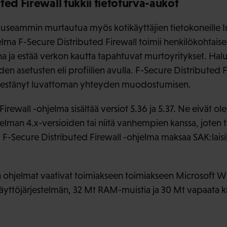
ted Firewall tukkii tietoturva-aukot
ä useammin murtautua myös kotikäyttäjien tietokoneille 
lma F-Secure Distributed Firewall toimii henkilökohtais
 ja estää verkon kautta tapahtuvat murtoyritykset. Halu
en asetusten eli profiilien avulla. F-Secure Distributed 
on estänyt luvattoman yhteyden muodostumisen.
irewall -ohjelma sisältää versiot 5.36 ja 5.37. Ne eivät o
elman 4.x-versioiden tai niitä vanhempien kanssa, joten tä
. F-Secure Distributed Firewall -ohjelma maksaa SAK:laisil
hjelmat vaativat toimiakseen toimiakseen Microsoft W
äyttöjärjestelmän, 32 Mt RAM-muistia ja 30 Mt vapaata ki