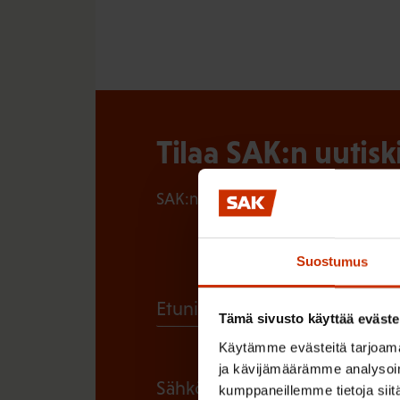
Tilaa SAK:n uutisk
SAK:n uutiskirje tarjoaa viikottain 
Suostumus
(
Etunimi
Tämä sivusto käyttää eväste
P
Käytämme evästeitä tarjoama
a
ja kävijämäärämme analysoim
(
Sähköpostiosoite
kumppaneillemme tietoja siitä
k