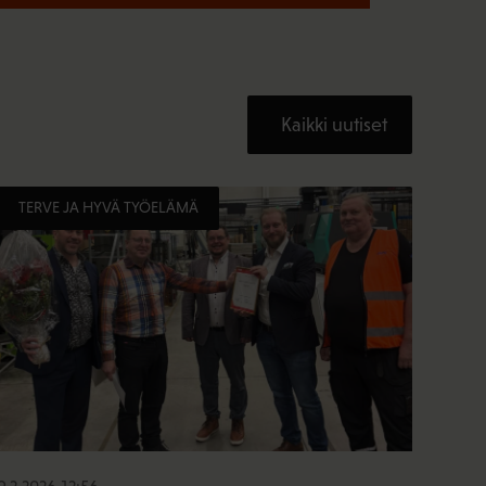
Kaikki uutiset
TERVE JA HYVÄ TYÖELÄMÄ