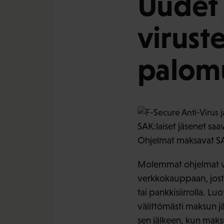
Uudet 
virust
palom
SAK:laiset jäsenet sa
Ohjelmat maksavat SAK:
Molemmat ohjelmat vo
verkkokauppaan, josta
tai pankkisiirrolla. L
välittömästi maksun jä
sen jälkeen, kun maksu 