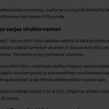
 sähköisessä muodossa, mutta ne voi pyytää lähetettäväk
ttäminen lisää hintaa 9,95 eurolla.
us suojaa viruksia vastaan
a F-Secure Anti-Virus tarkistaa netistä tai sähköpostista 
tiedosto sisältää tunnetun viruksen, F-Secure Anti-Virus e
stossa. Tietokone pysyy puhtaana viruksista.
cure Anti-Virus -ohjelmaan sisältyy helppo asennusoh
 ohjattu virusten poisto ja automaattinen virustietokanto
lmapäivitykset ja käyttötuki sähköpostitse vuoden ajan.
ohjelma sisältää versiot 5.30 ja 5.31. Ohjelman yhden vuo
3,50 euroa.