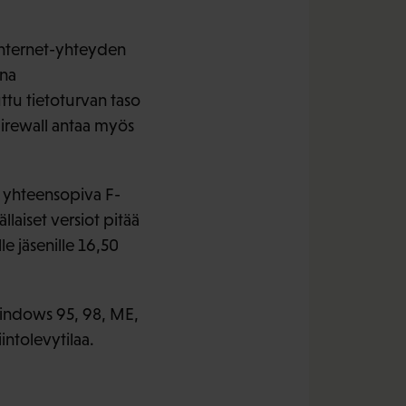
Internet-yhteyden
ena
ttu tietoturvan taso
Firewall antaa myös
le yhteensopiva F-
llaiset versiot pitää
le jäsenille 16,50
indows 95, 98, ME,
intolevytilaa.