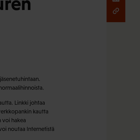
uren
 jäsenetuhintaan.
 normaalihinnoista.
utta. Linkki johtaa
 verkkopankin kautta
n voi hakea
voi noutaa Internetistä