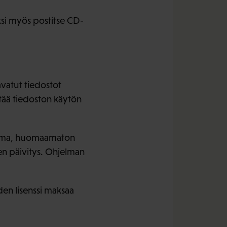
si myös postitse CD-
avatut tiedostot
stää tiedoston käytön
jelma, huomaamaton
jen päivitys. Ohjelman
den lisenssi maksaa