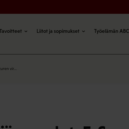
o
Tavoitteet
Liitot ja sopimukset
Työelämän ABC
curen vir…