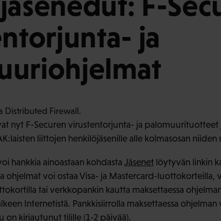
jäsenedut: F-Sec
entorjunta- ja
uuriohjelmat
avat nyt F-Securen virustentorjunta- ja palomuurituotteet
laisten liittojen henkilöjäsenille alle kolmasosan niiden
i hankkia ainoastaan kohdasta
Jäsenet
löytyvän linkin ka
 ohjelmat voi ostaa Visa- ja Mastercard-luottokorteilla,
uottokortilla tai verkkopankin kautta maksettaessa ohjelma
lkeen Internetistä. Pankkisiirrolla maksettaessa ohjelman 
on kirjautunut tilille (1-2 päivää).