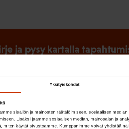
irje ja pysy kartalla tapahtumi
tutkittua tietoa, asiantuntijoiden näkemyksiä ja analyysejä.
Yksityiskohdat
(
Sukunimi
itä
P
mme sisällön ja mainosten räätälöimiseen, sosiaalisen median
a
iseen. Lisäksi jaamme sosiaalisen median, mainosalan ja analy
, miten käytät sivustoamme. Kumppanimme voivat yhdistää näitä t
k