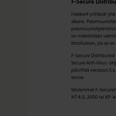
F-Secure Distribu
Hakkerit yrittävät yh
aikana. Palomuuriohje
palomuuriohjelmistona
on määritetään valmiid
ilmoituksen, jos se 
F-Secure Distributed F
Secure Anti-Virus -ohj
päivittää versioon 5.x
euroa
Molemmat F-Securen o
NT 4.0, 2000 tai XP -k