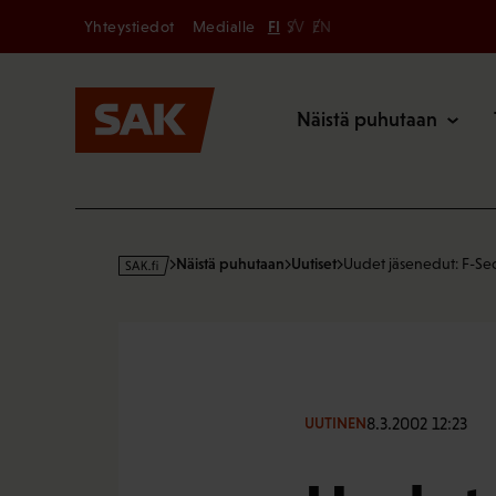
Secondary
Hyppää
Yhteystiedot
Medialle
FI
SV
EN
sisältöön
Päävalikk
Näistä puhutaan
s
Näistä puhutaan
Uutiset
Uudet jäsenedut: F-Se
a
k
·
f
i
8.3.2002 12:23
UUTINEN