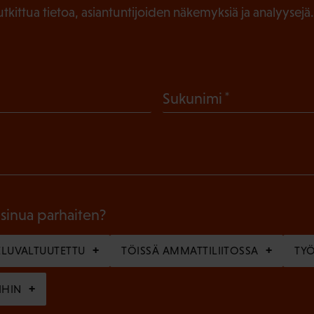
tutkittua tietoa, asiantuntijoiden näkemyksiä ja analyysejä.
(
Sukunimi
P
a
k
o
l
 sinua parhaiten?
l
LUVALTUUTETTU
TÖISSÄ AMMATTILIITOSSA
TY
i
n
IHIN
e