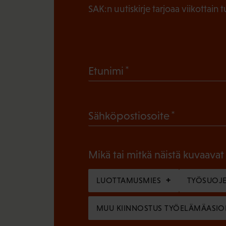
SAK:n uutiskirje tarjoaa viikottain 
(
Etunimi
P
a
(
Sähköpostiosoite
k
P
o
a
l
Mikä tai mitkä näistä kuvaavat
k
l
o
LUOTTAMUSMIES
TYÖSUOJE
i
l
n
MUU KIINNOSTUS TYÖELÄMÄASIO
l
e