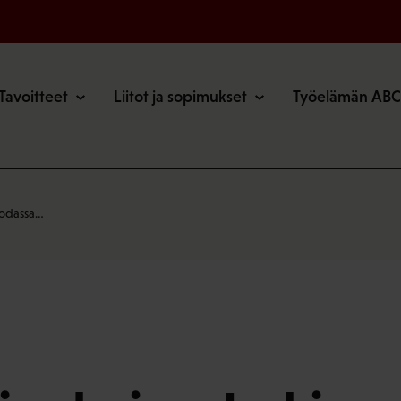
o
Tavoitteet
Liitot ja sopimukset
Työelämän ABC
 sodassa…