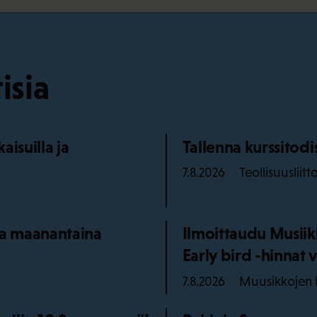
isia
isuilla ja
Tallenna kurssitod
Teollisuusliitt
7.8.2026
aa maanantaina
Ilmoittaudu Musiik
Early bird -hinnat v
Muusikkojen l
7.8.2026