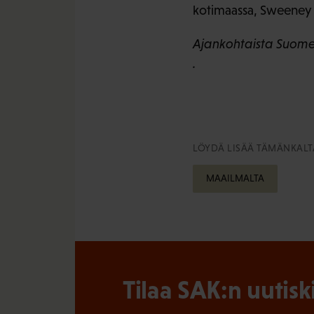
kotimaassa, Sweeney t
Ajankohtaista Suomen
.
LÖYDÄ LISÄÄ TÄMÄNKALTA
MAAILMALTA
Tilaa SAK:n uutisk