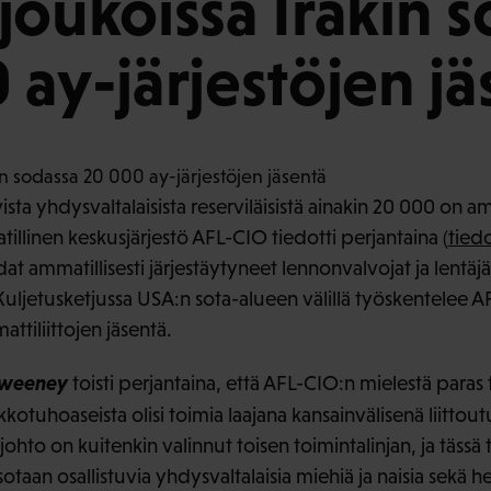
joukoissa Irakin 
 ay-järjestöjen jä
vista yhdysvaltalaisista reserviläisistä ainakin 20 000 on am
tillinen keskusjärjestö AFL-CIO tiedotti perjantaina (
tiedo
dat ammatillisesti järjestäytyneet lennonvalvojat ja lentä
uljetusketjussa USA:n sota-alueen välillä työskentelee A
tiliittojen jäsentä.
Sweeney
toisti perjantaina, että AFL-CIO:n mielestä paras 
ukkotuhoaseista olisi toimia laajana kansainvälisenä liitto
johto on kuitenkin valinnut toisen toimintalinjan, ja tässä
 sotaan osallistuvia yhdysvaltalaisia miehiä ja naisia sekä 