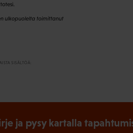
otesi.
 ulkopuolelta toimittanut
ISTA SISÄLTÖÄ:
irje ja pysy kartalla tapahtumi