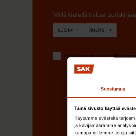
i
n
n
Millä kielellä haluat uutiskirjee
)
e
SUOMI
RUOTSI
n
)
Hyväksyn tietojeni tallentamis
Suostumus
Tämä sivusto käyttää eväste
Käytämme evästeitä tarjoama
ja kävijämäärämme analysoim
kumppaneillemme tietoja siitä