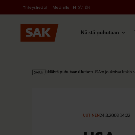
Secondary
Hyppää
Yhteystiedot
Medialle
FI
SV
EN
sisältöön
Päävalikk
Näistä puhutaan
s
Näistä puhutaan
Uutiset
USA:n joukoissa Irakin
a
k
·
f
i
24.3.2003 14:22
UUTINEN