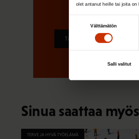
olet antanut heille tai joita o
Suostumuksen
Välttämätön
valinta
Tilaa
Salli valitut
Sinua saattaa myös
TERVE JA HYVÄ TYÖELÄMÄ