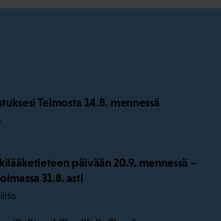
istuksesi Telmosta 14.8. mennessä
o
kilääketieteen päivään 20.9. mennessä –
oimassa 31.8. asti
iitto