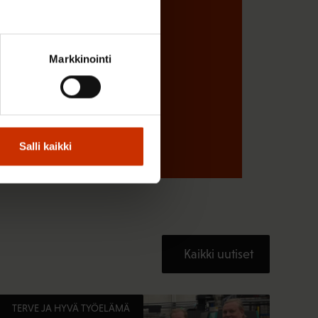
Markkinointi
Salli kaikki
Kaikki uutiset
TERVE JA HYVÄ TYÖELÄMÄ