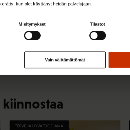
n
n kerätty, kun olet käyttänyt heidän palvelujaan.
)
Mieltymykset
Tilastot
Vain välttämättömät
 kiinnostaa
TERVE JA HYVÄ TYÖELÄMÄ