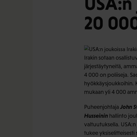
USA:n 
20 000
Irakin sotaan osallistu
järjestäytyneitä, amma
4 000 on poliiseja. Sa
hyökkäysjoukkoihin. K
mukaan yli 4 000 ammat
John 
Puheenjohtaja
Husseinin
hallinto jo
valtuutuksella. USA:n 
tukee yksiselitteisesti