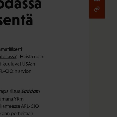
sodassa
sentä
matillisesti
te tässä
). Heistä noin
jät kuuluvat USA:n
FL-CIO:n arvion
Saddam
tapa riisua
utumana YK:n
 tilanteessa AFL-CIO
heidän perheitään