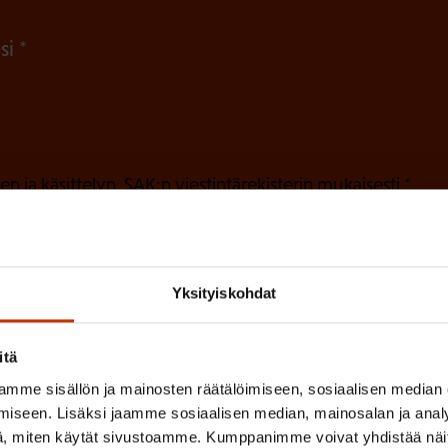
n
(
si
)
P
a
k
o
(
en ja käsittelyn
SAK:n viestintärekisterin
mukaisesti *
P
l
a
l
k
i
o
Yksityiskohdat
n
l
e
l
itä
i
n
mme sisällön ja mainosten räätälöimiseen, sosiaalisen median
n
)
iseen. Lisäksi jaamme sosiaalisen median, mainosalan ja analy
e
, miten käytät sivustoamme. Kumppanimme voivat yhdistää näitä t