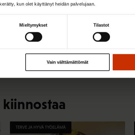
n kerätty, kun olet käyttänyt heidän palvelujaan.
)
Mieltymykset
Tilastot
Vain välttämättömät
 kiinnostaa
TERVE JA HYVÄ TYÖELÄMÄ