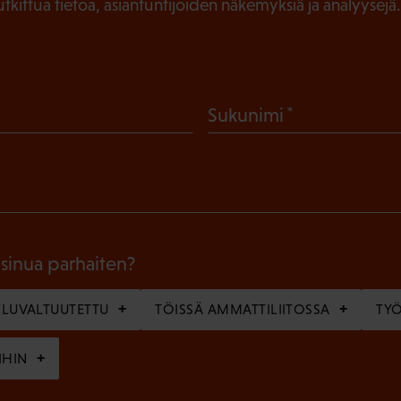
tutkittua tietoa, asiantuntijoiden näkemyksiä ja analyysejä.
(
Sukunimi
P
a
k
o
l
 sinua parhaiten?
l
LUVALTUUTETTU
TÖISSÄ AMMATTILIITOSSA
TY
i
n
IHIN
e