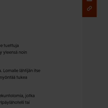
le tuettuja
y yleensä noin
Lomalle lähtijän itse
 myöntää tukea
ekuntolomia, jotka
päylähotelli tai