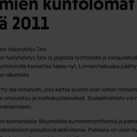
ömien kuntolomat
lä 2011
 tukiyhdistys Tatsi ry järjestää työttömille ja lomautetuil
ntolomille kannattaa hakea nyt. Lomien hakuaika päätty
n alkamista.
ty saa lomatuen, joka kattaa suuren osan loman hinnasta. 
ni omavastuu ja matkakustannukset. Sosiaalitoimisto voi
aksamiseen.
 kahdenlaisia: liikunnallisia kuntoremonttilomia ja perh
essäoloon perustuvia aktiivilomia. Paikkana on usein kyl