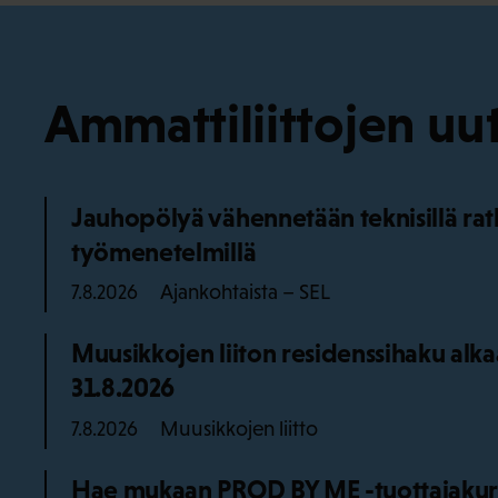
Ammattiliittojen uut
Jauhopölyä vähennetään teknisillä ratka
työmenetelmillä
Ajankohtaista – SEL
7.8.2026
Muusikkojen liiton residenssihaku alk
31.8.2026
Muusikkojen liitto
7.8.2026
Hae mukaan PROD BY ME -tuottajakurss