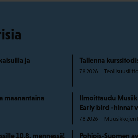
isia
isuilla ja
Tallenna kurssitod
Teollisuusliitt
7.8.2026
aa maanantaina
Ilmoittaudu Musiik
Early bird -hinnat v
Muusikkojen l
7.8.2026
ille 10.8. mennessä!
Pohjois-Suomen ay