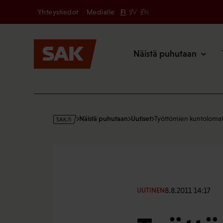
Secondary
Hyppää
Yhteystiedot
Medialle
FI
SV
EN
sisältöön
Päävalikk
Näistä puhutaan
s
Näistä puhutaan
Uutiset
Työttömien kuntolomat
a
k
·
f
i
8.8.2011 14:17
UUTINEN