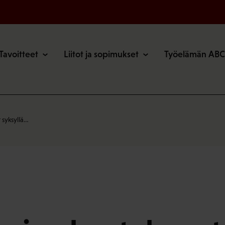
o
Tavoitteet
Liitot ja sopimukset
Työelämän ABC
 syksyllä…