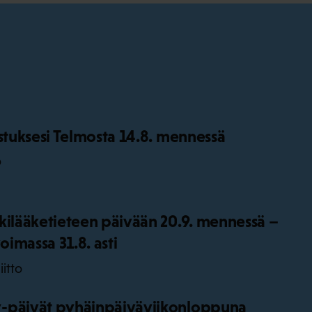
istuksesi Telmosta 14.8. mennessä
o
kilääketieteen päivään 20.9. mennessä –
oimassa 31.8. asti
iitto
-päivät pyhäinpäiväviikonloppuna