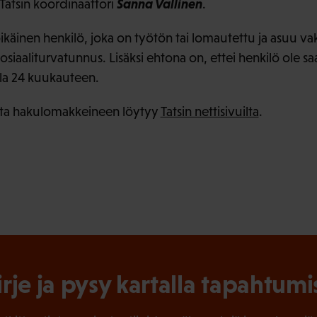
Sanna Vallinen
Tatsin koordinaattori
.
käinen henkilö, joka on työtön tai lomautettu ja asuu vak
osiaaliturvatunnus. Lisäksi ehtona on, ettei henkilö ole 
alla 24 kuukauteen.
ista hakulomakkeineen löytyy
Tatsin nettisivuilta
.
irje ja pysy kartalla tapahtumi