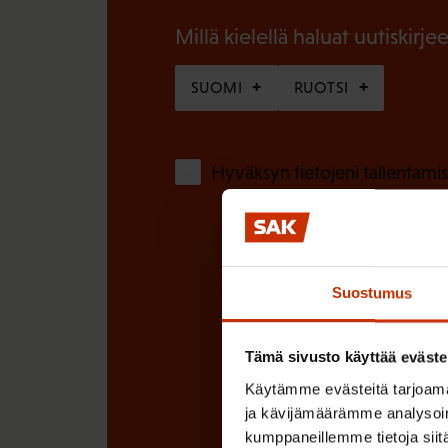
n
n
Millä kielellä haluat uutiskirjee
)
e
SUOMI
RUOTSI
n
)
Hyväksyn tietojeni tallentamis
Suostumus
Tämä sivusto käyttää eväste
Käytämme evästeitä tarjoama
ja kävijämäärämme analysoim
kumppaneillemme tietoja siitä