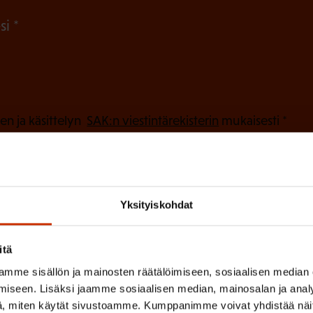
n
(
si
)
P
a
k
o
(
en ja käsittelyn
SAK:n viestintärekisterin
mukaisesti *
P
l
a
l
k
i
o
Yksityiskohdat
n
l
e
l
i
itä
n
n
mme sisällön ja mainosten räätälöimiseen, sosiaalisen median
)
e
iseen. Lisäksi jaamme sosiaalisen median, mainosalan ja analy
, miten käytät sivustoamme. Kumppanimme voivat yhdistää näitä t
n