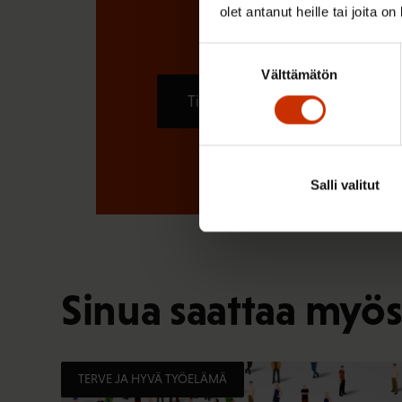
olet antanut heille tai joita o
Suostumuksen
Välttämätön
valinta
Tilaa
Salli valitut
Sinua saattaa myös
TERVE JA HYVÄ TYÖELÄMÄ