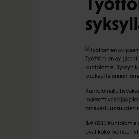
Tyött
syksyl
Työttömien ay-jäsenten
kuntolomia. Syksyn ku
kuukautta ennen loma
Kuntolomalle hyväksyt
maksettavaksi jää pie
omavastuuosuuden m
&#;8211 Kuntolomia on
ovat koko perheen yhd