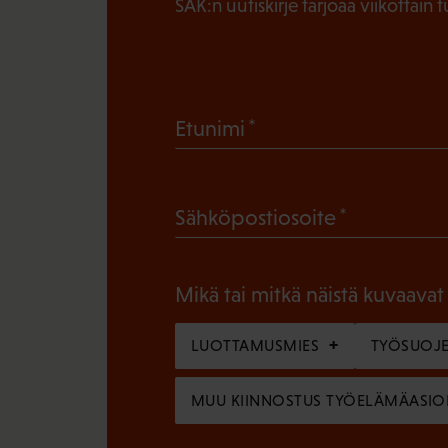
SAK:n uutiskirje tarjoaa viikottain 
(
Etunimi
P
a
(
Sähköpostiosoite
k
P
o
a
l
Mikä tai mitkä näistä kuvaavat
k
l
o
LUOTTAMUSMIES
TYÖSUOJE
i
l
n
MUU KIINNOSTUS TYÖELÄMÄASIO
l
e
i