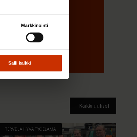
Markkinointi
Salli kaikki
Kaikki uutiset
TERVE JA HYVÄ TYÖELÄMÄ