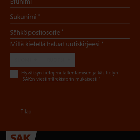
(Pakollinen)
Etunimi
(Pakollinen)
Sukunimi
(Pakollinen)
Sähköpostiosoite
(Pakollinen)
Millä kielellä haluat uutiskirjeesi
SUOMI
RUOTSI
(Pa
Hyväksyn tietojeni tallentamisen ja käsittelyn
SAK:n viestintärekisterin
mukaisesti *
Tilaa