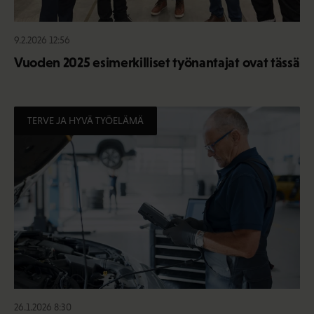
9.2.2026 12:56
Vuoden 2025 esimerkilliset työnantajat ovat tässä
TERVE JA HYVÄ TYÖELÄMÄ
26.1.2026 8:30