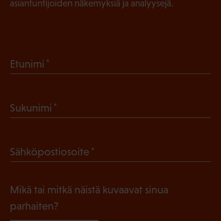
asiantuntijoiden näkemyksiä ja analyysejä.
(
Etunimi
P
a
(
Sukunimi
k
P
o
a
l
(
Sähköpostiosoite
k
l
P
o
i
a
l
Mikä tai mitkä näistä kuvaavat sinua
n
k
l
parhaiten?
e
o
i