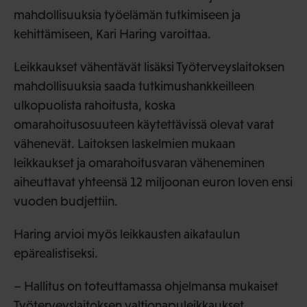
mahdollisuuksia työelämän tutkimiseen ja
kehittämiseen, Kari Haring varoittaa.
Leikkaukset vähentävät lisäksi Työterveyslaitoksen
mahdollisuuksia saada tutkimushankkeilleen
ulkopuolista rahoitusta, koska
omarahoitusosuuteen käytettävissä olevat varat
vähenevät. Laitoksen laskelmien mukaan
leikkaukset ja omarahoitusvaran väheneminen
aiheuttavat yhteensä 12 miljoonan euron loven ensi
vuoden budjettiin.
Haring arvioi myös leikkausten aikataulun
epärealistiseksi.
– Hallitus on toteuttamassa ohjelmansa mukaiset
Työterveyslaitoksen valtionapuleikkaukset