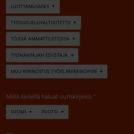
n
l
LUOTTAMUSMIES
n
)
l
e
TYÖSUOJELUVALTUUTETTU
i
n
n
)
TÖISSÄ AMMATTILIITOSSA
e
n
TYÖNANTAJAN EDUSTAJA
)
MUU KIINNOSTUS TYÖELÄMÄASIOIHIN
(
Millä kielellä haluat uutiskirjeesi
P
SUOMI
RUOTSI
a
k