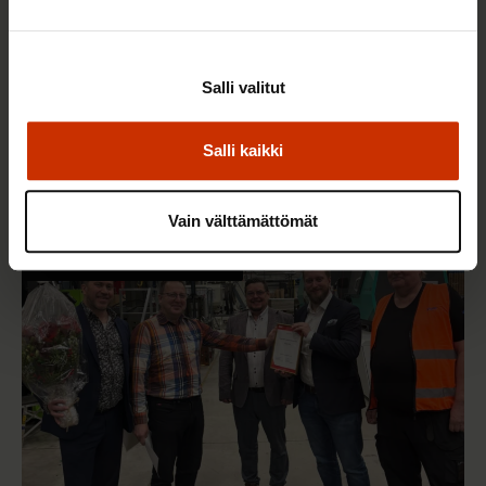
Salli valitut
2.6.2026 11:00
Työmarkkinakeskusjärjestöt: Tuottava ja
Salli kaikki
hyvinvoiva työelämä on yhteinen asia
Vain välttämättömät
TERVE JA HYVÄ TYÖELÄMÄ