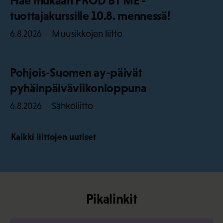
Hae mukaan PROD BY ME -
tuottajakurssille 10.8. mennessä!
Muusikkojen liitto
6.8.2026
Pohjois-Suomen ay-päivät
pyhäinpäiväviikonloppuna
Sähköliitto
6.8.2026
Kaikki liittojen uutiset
Pikalinkit