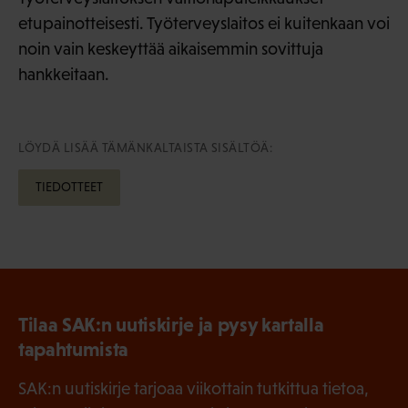
etupainotteisesti. Työterveyslaitos ei kuitenkaan voi
noin vain keskeyttää aikaisemmin sovittuja
hankkeitaan.
LÖYDÄ LISÄÄ TÄMÄNKALTAISTA SISÄLTÖÄ:
TIEDOTTEET
Tilaa SAK:n uutiskirje ja pysy kartalla
tapahtumista
SAK:n uutiskirje tarjoaa viikottain tutkittua tietoa,