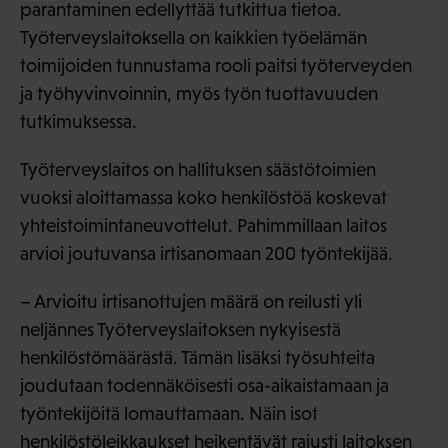
parantaminen edellyttää tutkittua tietoa.
Työterveyslaitoksella on kaikkien työelämän
toimijoiden tunnustama rooli paitsi työterveyden
ja työhyvinvoinnin, myös työn tuottavuuden
tutkimuksessa.
Työterveyslaitos on hallituksen säästötoimien
vuoksi aloittamassa koko henkilöstöä koskevat
yhteistoimintaneuvottelut. Pahimmillaan laitos
arvioi joutuvansa irtisanomaan 200 työntekijää.
– Arvioitu irtisanottujen määrä on reilusti yli
neljännes Työterveyslaitoksen nykyisestä
henkilöstömäärästä. Tämän lisäksi työsuhteita
joudutaan todennäköisesti osa-aikaistamaan ja
työntekijöitä lomauttamaan. Näin isot
henkilöstöleikkaukset heikentävät rajusti laitoksen