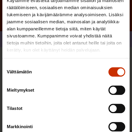
Käytämme evästeitä tarjoamamme sisällön ja mainosten
räätälöimiseen, sosiaalisen median ominaisuuksien
tukemiseen ja kävijämäärämme analysoimiseen. Lisäksi
jaamme sosiaalisen median, mainosalan ja analytiikka-
alan kumppaneillemme tietoja siitä, miten käytät
sivustoamme. Kumppanimme voivat yhdistää näitä
Jaa
tietoja muihin tietoihin, joita olet antanut heille tai joita on
kerätty, kun olet käyttänyt heidän palvelujaan.
Sinua saattaa myös kiinnostaa
Suostumuksen
Välttämätön
valinta
TERVE JA HYVÄ TYÖELÄMÄ
Mieltymykset
Tilastot
Markkinointi