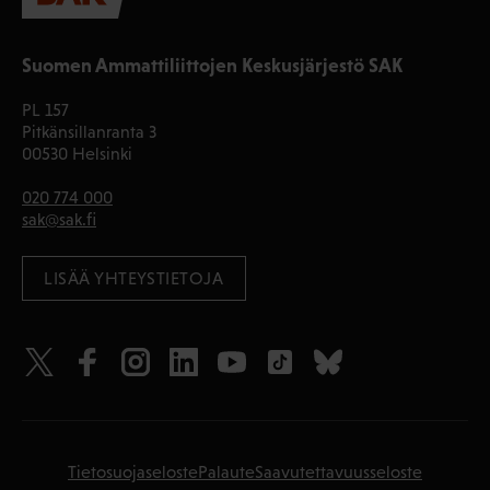
Suomen Ammattiliittojen Keskusjärjestö SAK
PL 157
Pitkänsillanranta 3
00530 Helsinki
020 774 000
sak@sak.fi
LISÄÄ YHTEYSTIETOJA
Tietosuojaseloste
Palaute
Saavutettavuusseloste