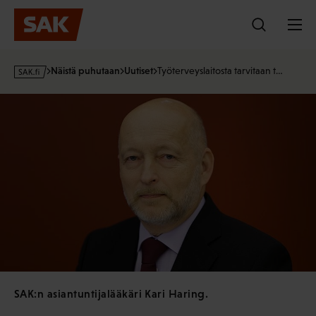
Hyppää
sisältöön
s
Näistä puhutaan
Uutiset
Työterveyslaitosta tarvitaan t…
a
k
·
f
i
SAK:n asiantuntijalääkäri Kari Haring.