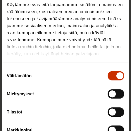
Käytämme evästeitä tarjoamamme sisällön ja mainosten
räätälöimiseen, sosiaalisen median ominaisuuksien
tukemiseen ja kävijämäärämme analysoimiseen. Lisäksi
jaamme sosiaalisen median, mainosalan ja analytiikka-
2.6.2026 11:00
alan kumppaneillemme tietoja siitä, miten käytät
Työmarkkinakeskusjärjestöt: Tuottava ja
sivustoamme. Kumppanimme voivat yhdistää näitä
hyvinvoiva työelämä on yhteinen asia
tietoja muihin tietoihin, joita olet antanut heille tai joita on
kerätty, kun olet käyttänyt heidän palvelujaan.
TERVE JA HYVÄ TYÖELÄMÄ
Suostumuksen
Välttämätön
valinta
Mieltymykset
Tilastot
Markkinointi