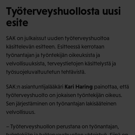
Työterveyshuollosta uusi
esite
SAK on julkaissut uuden työterveyshuoltoa
käsittelevän esitteen. Esitteessä kerrotaan
työnantajan ja työntekijän oikeuksista ja
velvollisuuksista, terveystietojen käsittelystä ja
työsuojeluvaltuutetun tehtävistä.
Kari Haring
SAK:n asiantuntijalääkäri
painottaa, että
työterveyshuolto on jokaisen työntekijän oikeus.
Sen järjestäminen on työnantajan lakisääteinen
velvollisuus.
– Työterveyshuollon perustana on työnantajan,
työntekijän ja työterveyshuollon yhteistyö. Siinä on