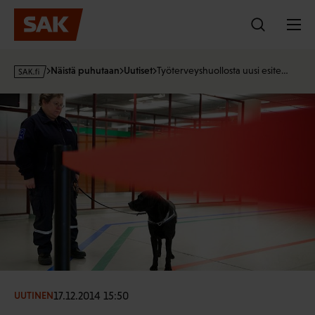
Hyppää
sisältöön
s
Näistä puhutaan
Uutiset
Työterveyshuollosta uusi esite…
a
k
·
f
i
17.12.2014 15:50
UUTINEN