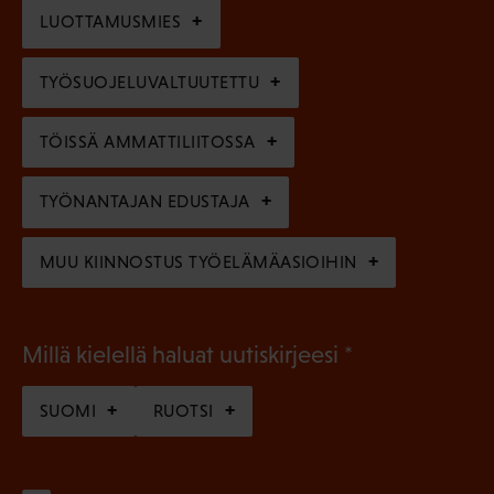
n
l
LUOTTAMUSMIES
n
)
l
e
TYÖSUOJELUVALTUUTETTU
i
n
n
)
TÖISSÄ AMMATTILIITOSSA
e
n
TYÖNANTAJAN EDUSTAJA
)
MUU KIINNOSTUS TYÖELÄMÄASIOIHIN
(
Millä kielellä haluat uutiskirjeesi
P
SUOMI
RUOTSI
a
k