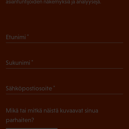
asiantuntijoiden näkemyksiä ja analyysejä.
(
Etunimi
P
a
(
Sukunimi
k
P
o
a
l
(
Sähköpostiosoite
k
l
P
o
i
a
l
Mikä tai mitkä näistä kuvaavat sinua
n
k
l
parhaiten?
e
o
i