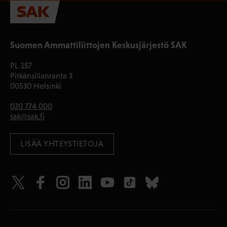
Suomen Ammattiliittojen Keskusjärjestö SAK
PL 157
Pitkänsillanranta 3
00530 Helsinki
020 774 000
sak@sak.fi
LISÄÄ YHTEYSTIETOJA