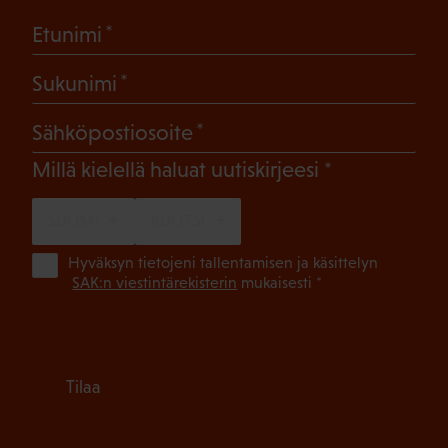
(Pakollinen)
Etunimi
(Pakollinen)
Sukunimi
(Pakollinen)
Sähköpostiosoite
(Pakollinen)
Millä kielellä haluat uutiskirjeesi
SUOMI
RUOTSI
(Pa
Hyväksyn tietojeni tallentamisen ja käsittelyn
SAK:n viestintärekisterin
mukaisesti *
Tilaa