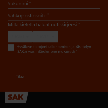
(Pakollinen)
Sukunimi
(Pakollinen)
Sähköpostiosoite
(Pakollinen)
Millä kielellä haluat uutiskirjeesi
SUOMI
RUOTSI
(Pa
Hyväksyn tietojeni tallentamisen ja käsittelyn
SAK:n viestintärekisterin
mukaisesti *
Tilaa