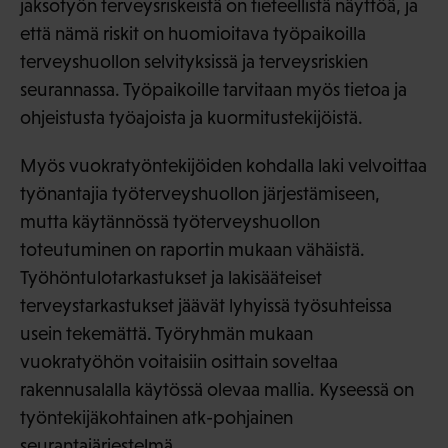
jaksotyön terveysriskeistä on tieteellistä näyttöä, ja
että nämä riskit on huomioitava työpaikoilla
terveyshuollon selvityksissä ja terveysriskien
seurannassa. Työpaikoille tarvitaan myös tietoa ja
ohjeistusta työajoista ja kuormitustekijöistä.
Myös vuokratyöntekijöiden kohdalla laki velvoittaa
työnantajia työterveyshuollon järjestämiseen,
mutta käytännössä työterveyshuollon
toteutuminen on raportin mukaan vähäistä.
Työhöntulotarkastukset ja lakisääteiset
terveystarkastukset jäävät lyhyissä työsuhteissa
usein tekemättä. Työryhmän mukaan
vuokratyöhön voitaisiin osittain soveltaa
rakennusalalla käytössä olevaa mallia. Kyseessä on
työntekijäkohtainen atk-pohjainen
seurantajärjestelmä.