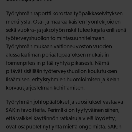
Työryhmän raportti korostaa työpaikkaselvityksen
merkitystä. Osa- ja määräaikaisten työntekijöiden
sekä vuokra- ja jaksotyön riskit tulee kirjata erillisenä
työterveyshuollon toimintasuunnitelmaan.
Työryhmän mukaan valtioneuvoston vuoden
alussa laatiman periaatepäätöksen mukaisiin
toimenpiteisiin pitää ryhtyä pikaisesti. Nämä
pitävät sisällään työterveyshuollon koulutuksen
lisäämisen, erityisryhmien huomioimisen ja Kelan
korvausjärjestelmän kehittämisen.
Työryhmän johtopäätökset ja suositukset vastaavat
SAK:n tavoitteita. Perimäki on tyytyväinen siihen,
että vaikkei käytännön ratkaisuja vielä löydetty,
ovat osapuolet nyt yhtä mieltä ongelmista. SAK:n