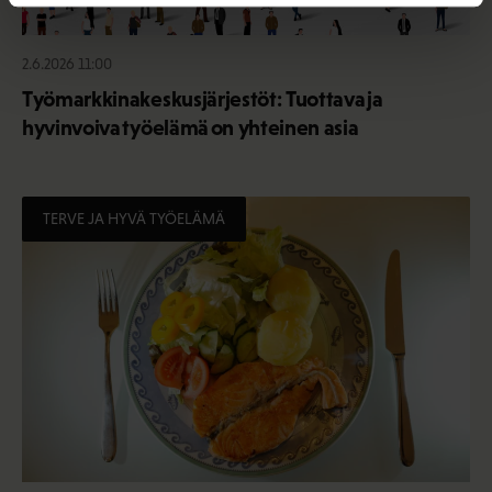
2.6.2026 11:00
Työmarkkinakeskusjärjestöt: Tuottava ja
hyvinvoiva työelämä on yhteinen asia
TERVE JA HYVÄ TYÖELÄMÄ