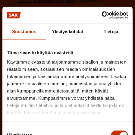
SAK:n viestintärekisterin
mukaisesti *
a
l
k
i
o
n
l
Suostumus
Yksityiskohdat
Tietoja
e
l
i
n
Tämä sivusto käyttää evästeitä
n
)
Käytämme evästeitä tarjoamamme sisällön ja mainosten
e
räätälöimiseen, sosiaalisen median ominaisuuksien
n
tukemiseen ja kävijämäärämme analysoimiseen. Lisäksi
)
jaamme sosiaalisen median, mainosalan ja analytiikka-
alan kumppaneillemme tietoja siitä, miten käytät
sivustoamme. Kumppanimme voivat yhdistää näitä
tietoja muihin tietoihin, joita olet antanut heille tai joita on
kerätty, kun olet käyttänyt heidän palvelujaan.
Tilaa
Suostumuksen