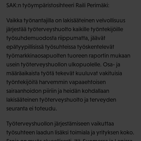
SAK:n työympäristosihteeri Raili Perimäki:
Vaikka työnantajilla on lakisääteinen velvollisuus
järjestää työterveyshuolto kaikille työntekijöille
työsuhdemuodosta riippumatta, jäävät
epätyypillisissä työsuhteissa työskentelevät
työmarkkinaosapuolten tuoreen raportin mukaan
usein työterveyshuollon ulkopuolelle. Osa- ja
määräaikaista työtä tekevät kuuluvat vakituisia
työntekijöitä harvemmin vapaaehtoisen
sairaanhoidon piiriin ja heidän kohdallaan
lakisääteinen työterveyshuolto ja terveyden
seuranta ei toteudu.
Työterveyshuollon järjestämiseen vaikuttaa
työsuhteen laadun lisäksi toimiala ja yrityksen koko.