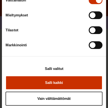
Välttämätön
valinta
Mieltymykset
Jaa
Tilastot
Sinua saattaa myös kiinnostaa
Markkinointi
TERVE JA HYVÄ TYÖELÄMÄ
Salli valitut
Salli kaikki
Vain välttämättömät