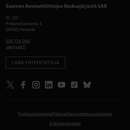
Suomen Ammattiliittojen Keskusjärjestö SAK
PL 157
Pitkänsillanranta 3
00530 Helsinki
020 774 000
sak@sak.fi
LISÄÄ YHTEYSTIETOJA
Tietosuojaseloste
Palaute
Saavutettavuusseloste
Evästeasetukset