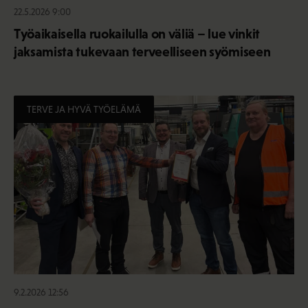
22.5.2026 9:00
Työaikaisella ruokailulla on väliä – lue vinkit
jaksamista tukevaan terveelliseen syömiseen
TERVE JA HYVÄ TYÖELÄMÄ
9.2.2026 12:56