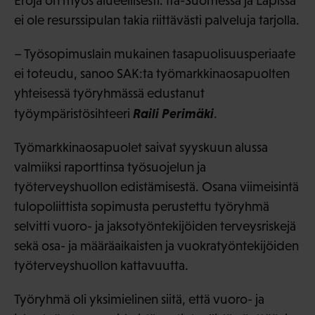
Eroja on myös alueellisesti. Itä-Suomessa ja Lapissa
ei ole resurssipulan takia riittävästi palveluja tarjolla.
– Työsopimuslain mukainen tasapuolisuusperiaate
ei toteudu, sanoo SAK:ta työmarkkinaosapuolten
yhteisessä työryhmässä edustanut
Raili Perimäki
työympäristösihteeri
.
Työmarkkinaosapuolet saivat syyskuun alussa
valmiiksi raporttinsa työsuojelun ja
työterveyshuollon edistämisestä. Osana viimeisintä
tulopoliittista sopimusta perustettu työryhmä
selvitti vuoro- ja jaksotyöntekijöiden terveysriskejä
sekä osa- ja määräaikaisten ja vuokratyöntekijöiden
työterveyshuollon kattavuutta.
Työryhmä oli yksimielinen siitä, että vuoro- ja