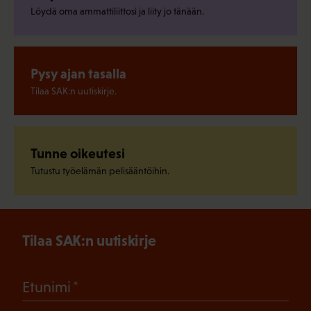
Löydä oma ammattiliittosi ja liity jo tänään.
Pysy ajan tasalla
Tilaa SAK:n uutiskirje.
Tunne oikeutesi
Tutustu työelämän pelisääntöihin.
Tilaa SAK:n uutiskirje
(Pakollinen)
Etunimi