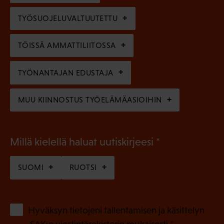
)
l
e
TYÖSUOJELUVALTUUTETTU
i
n
n
)
TÖISSÄ AMMATTILIITOSSA
e
n
TYÖNANTAJAN EDUSTAJA
)
MUU KIINNOSTUS TYÖELÄMÄASIOIHIN
(
Millä kielellä haluat uutiskirjeesi
P
SUOMI
RUOTSI
a
k
o
(
Hyväksyn tietojeni tallentamisen ja käsittelyn
P
l