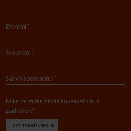
(
Etunimi
P
a
(
Sukunimi
k
P
o
a
l
(
Sähköpostiosoite
k
l
P
o
i
a
l
Mikä tai mitkä näistä kuvaavat sinua
n
k
l
parhaiten?
e
o
i
n
l
LUOTTAMUSMIES
n