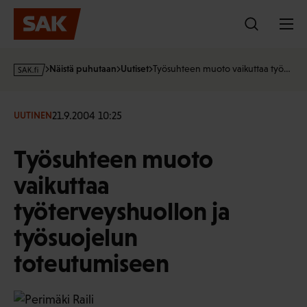
Hyppää
sisältöön
s
Näistä puhutaan
Uutiset
Työsuhteen muoto vaikuttaa työ…
a
k
·
21.9.2004 10:25
UUTINEN
f
i
Työsuhteen muoto
vaikuttaa
työterveyshuollon ja
työsuojelun
toteutumiseen