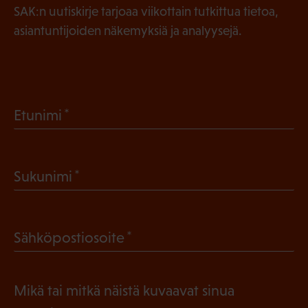
SAK:n uutiskirje tarjoaa viikottain tutkittua tietoa,
asiantuntijoiden näkemyksiä ja analyysejä.
(
Etunimi
P
a
(
Sukunimi
k
P
o
a
l
(
Sähköpostiosoite
k
l
P
o
i
a
l
Mikä tai mitkä näistä kuvaavat sinua
n
k