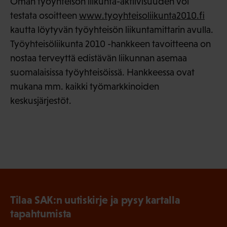
Oman työyhteisön liikunta-aktiivisuuden voi
testata osoitteen
www.tyoyhteisoliikunta2010.fi
kautta löytyvän työyhteisön liikuntamittarin avulla.
Työyhteisöliikunta 2010 -hankkeen tavoitteena on
nostaa terveyttä edistävän liikunnan asemaa
suomalaisissa työyhteisöissä. Hankkeessa ovat
mukana mm. kaikki työmarkkinoiden
keskusjärjestöt.
Tilaa SAK:n uutiskirje ja pysy kartalla
tapahtumista