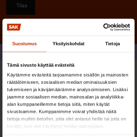
Tilaa
Suostumus
Yksityiskohdat
Tietoja
Jaa
Tämä sivusto käyttää evästeitä
Käytämme evästeitä tarjoamamme sisällön ja mainosten
Sinua saattaa myös kiinnostaa
räätälöimiseen, sosiaalisen median ominaisuuksien
tukemiseen ja kävijämäärämme analysoimiseen. Lisäksi
jaamme sosiaalisen median, mainosalan ja analytiikka-
TERVE JA HYVÄ TYÖELÄMÄ
alan kumppaneillemme tietoja siitä, miten käytät
sivustoamme. Kumppanimme voivat yhdistää näitä
tietoja muihin tietoihin, joita olet antanut heille tai joita on
kerätty, kun olet käyttänyt heidän palvelujaan.