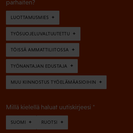
l
parhaiten?
e
o
i
n
l
LUOTTAMUSMIES
n
)
l
e
TYÖSUOJELUVALTUUTETTU
i
n
n
)
TÖISSÄ AMMATTILIITOSSA
e
n
TYÖNANTAJAN EDUSTAJA
)
MUU KIINNOSTUS TYÖELÄMÄASIOIHIN
(
Millä kielellä haluat uutiskirjeesi
P
SUOMI
RUOTSI
a