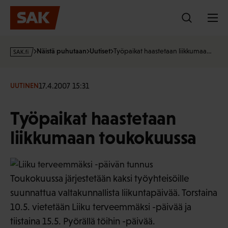
Hyppää
sisältöön
s
Näistä puhutaan
Uutiset
Työpaikat haastetaan liikkumaa…
a
k
·
17.4.2007 15:31
UUTINEN
f
i
Työpaikat haastetaan
liikkumaan toukokuussa
Toukokuussa järjestetään kaksi työyhteisöille
suunnattua valtakunnallista liikuntapäivää. Torstaina
10.5. vietetään Liiku terveemmäksi -päivää ja
tiistaina 15.5. Pyörällä töihin -päivää.