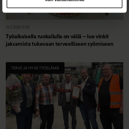
22.5.2026 9:00
Työaikaisella ruokailulla on väliä – lue vinkit
jaksamista tukevaan terveelliseen syömiseen
TERVE JA HYVÄ TYÖELÄMÄ