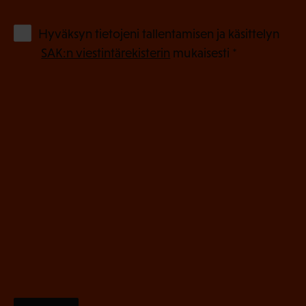
k
o
(
Hyväksyn tietojeni tallentamisen ja käsittelyn
P
l
SAK:n viestintärekisterin
mukaisesti *
a
l
k
i
o
n
l
e
l
i
n
n
)
e
n
)