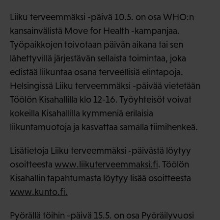
Liiku terveemmäksi -päivä 10.5. on osa WHO:n
kansainvälistä Move for Health -kampanjaa.
Työpaikkojen toivotaan päivän aikana tai sen
lähettyvillä järjestävän sellaista toimintaa, joka
edistää liikuntaa osana terveellisiä elintapoja.
Helsingissä Liiku terveemmäksi -päivää vietetään
Töölön Kisahallilla klo 12-16. Työyhteisöt voivat
kokeilla Kisahallilla kymmeniä erilaisia
liikuntamuotoja ja kasvattaa samalla tiimihenkeä.
Lisätietoja Liiku terveemmäksi -päivästä löytyy
osoitteesta
www.liikuterveemmaksi.fi
. Töölön
Kisahallin tapahtumasta löytyy lisää osoitteesta
www.kunto.fi.
Pyörällä töihin -päivä 15.5. on osa Pyöräilyvuosi