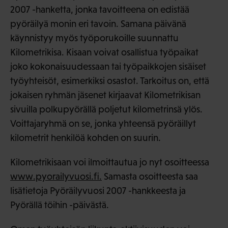
2007 -hanketta, jonka tavoitteena on edistää
pyöräilyä monin eri tavoin. Samana päivänä
käynnistyy myös työporukoille suunnattu
Kilometrikisa. Kisaan voivat osallistua työpaikat
joko kokonaisuudessaan tai työpaikkojen sisäiset
työyhteisöt, esimerkiksi osastot. Tarkoitus on, että
jokaisen ryhmän jäsenet kirjaavat Kilometrikisan
sivuilla polkupyörällä poljetut kilometrinsä ylös.
Voittajaryhmä on se, jonka yhteensä pyöräillyt
kilometrit henkilöä kohden on suurin.
Kilometrikisaan voi ilmoittautua jo nyt osoitteessa
www.pyorailyvuosi.fi.
Samasta osoitteesta saa
lisätietoja Pyöräilyvuosi 2007 -hankkeesta ja
Pyörällä töihin -päivästä.