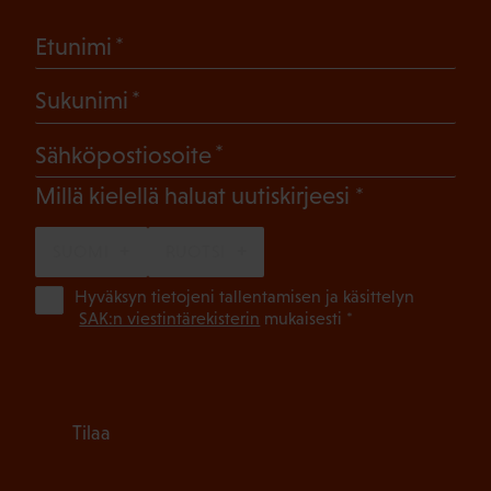
(Pakollinen)
Etunimi
(Pakollinen)
Sukunimi
(Pakollinen)
Sähköpostiosoite
(Pakollinen)
Millä kielellä haluat uutiskirjeesi
SUOMI
RUOTSI
(Pa
Hyväksyn tietojeni tallentamisen ja käsittelyn
SAK:n viestintärekisterin
mukaisesti *
Tilaa