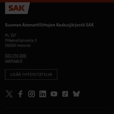
Suomen Ammattiliittojen Keskusjärjestö SAK
PL 157
Pitkänsillanranta 3
00530 Helsinki
020 774 000
sak@sak.fi
LISÄÄ YHTEYSTIETOJA