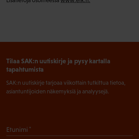
Lisätietoja osoitteessa
www.etk.fi.
Tilaa SAK:n uutiskirje ja pysy kartalla
tapahtumista
SAK:n uutiskirje tarjoaa viikottain tutkittua tietoa,
asiantuntijoiden näkemyksiä ja analyysejä.
(
Etunimi
P