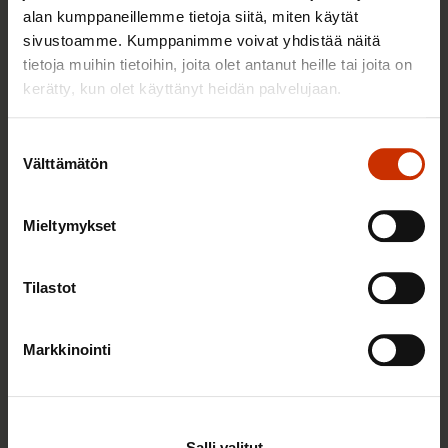
alan kumppaneillemme tietoja siitä, miten käytät
sivustoamme. Kumppanimme voivat yhdistää näitä
tietoja muihin tietoihin, joita olet antanut heille tai joita on
TERVE JA HYVÄ TYÖELÄMÄ
kerätty, kun olet käyttänyt heidän palvelujaan.
Suostumuksen
Välttämätön
valinta
Mieltymykset
Tilastot
22.5.2026 9:00
Markkinointi
Työaikaisella ruokailulla on väliä – lue vinkit
jaksamista tukevaan terveelliseen syömiseen
Salli valitut