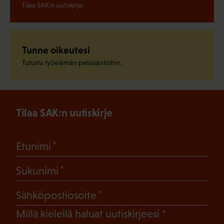
Tilaa SAK:n uutiskirje.
Tunne oikeutesi
Tutustu työelämän pelisääntöihin.
Tilaa SAK:n uutiskirje
(Pakollinen)
Etunimi
(Pakollinen)
Sukunimi
(Pakollinen)
Sähköpostiosoite
(Pakollinen)
Millä kielellä haluat uutiskirjeesi