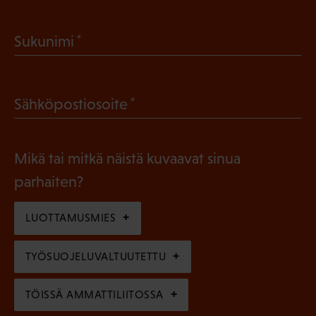
a
(
Sukunimi
k
P
o
a
l
(
Sähköpostiosoite
k
l
P
o
i
a
l
Mikä tai mitkä näistä kuvaavat sinua
n
k
l
parhaiten?
e
o
i
n
l
LUOTTAMUSMIES
n
)
l
e
TYÖSUOJELUVALTUUTETTU
i
n
n
)
TÖISSÄ AMMATTILIITOSSA
e