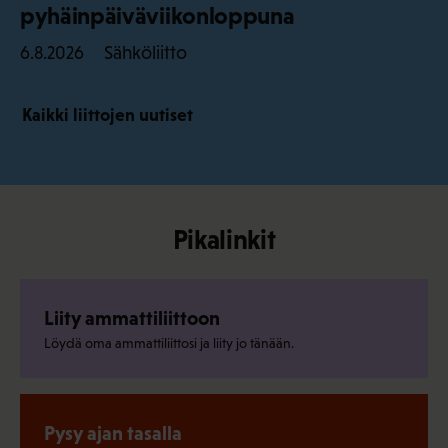
pyhäinpäiväviikonloppuna
Sähköliitto
6.8.2026
Kaikki liittojen uutiset
Pikalinkit
Liity ammattiliittoon
Löydä oma ammattiliittosi ja liity jo tänään.
Pysy ajan tasalla