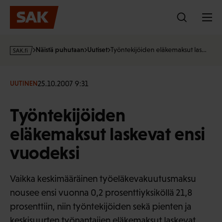
Hyppää
sisältöön
s
Näistä puhutaan
Uutiset
Työntekijöiden eläkemaksut las…
a
k
·
25.10.2007 9:31
UUTINEN
f
i
Työntekijöiden
eläkemaksut laskevat ensi
vuodeksi
Vaikka keskimääräinen työeläkevakuutusmaksu
nousee ensi vuonna 0,2 prosenttiyksiköllä 21,8
prosenttiin, niin työntekijöiden sekä pienten ja
keskisuurten työnantajien eläkemaksut laskevat