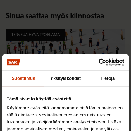
Sinua saattaa myös kiinnostaa
TERVE JA HYVÄ TYÖELÄMÄ
Suostumus
Yksityiskohdat
Tietoja
Tämä sivusto käyttää evästeitä
Käytämme evästeitä tarjoamamme sisällön ja mainosten
2.6.2026 11:00
räätälöimiseen, sosiaalisen median ominaisuuksien
Työmarkkinakeskusjärjestöt: Tuottava ja
tukemiseen ja kävijämäärämme analysoimiseen. Lisäksi
hyvinvoiva työelämä on yhteinen asia
jaamme sosiaalisen median, mainosalan ja analytiikka-