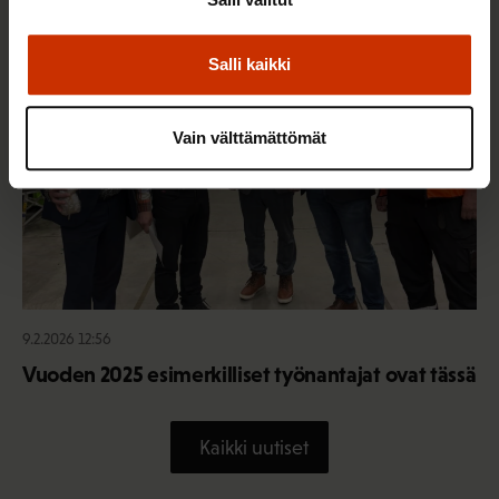
TERVE JA HYVÄ TYÖELÄMÄ
Salli kaikki
Vain välttämättömät
9.2.2026 12:56
Vuoden 2025 esimerkilliset työnantajat ovat tässä
Kaikki uutiset