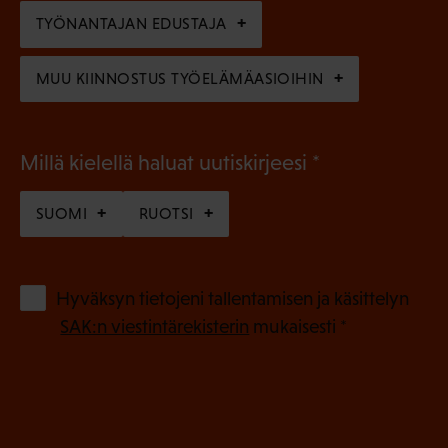
n
TYÖNANTAJAN EDUSTAJA
)
MUU KIINNOSTUS TYÖELÄMÄASIOIHIN
(
Millä kielellä haluat uutiskirjeesi
P
SUOMI
RUOTSI
a
k
o
(
Hyväksyn tietojeni tallentamisen ja käsittelyn
P
l
SAK:n viestintärekisterin
mukaisesti *
a
l
k
i
o
n
l