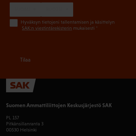
SUOMI
RUOTSI
(Pa
Hyväksyn tietojeni tallentamisen ja käsittelyn
SAK:n viestintärekisterin
mukaisesti *
Tilaa
Suomen Ammattiliittojen Keskusjärjestö SAK
PL 157
Pitkänsillanranta 3
00530 Helsinki