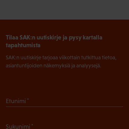
Tilaa SAK:n uutiskirje ja pysy kartalla
tapahtumista
SAK:n uutiskirje tarjoaa viikottain tutkittua tietoa,
asiantuntijoiden näkemyksiä ja analyysejä.
(
Etunimi
P
a
(
Sukunimi
k