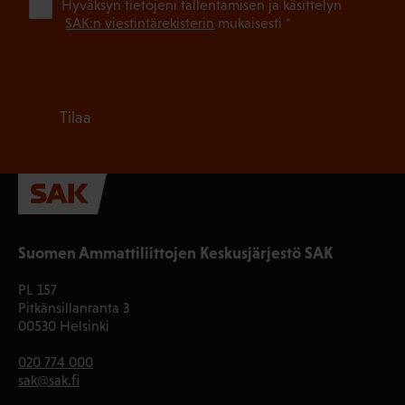
(Pa
Hyväksyn tietojeni tallentamisen ja käsittelyn
SAK:n viestintärekisterin
mukaisesti *
Tilaa
Suomen Ammattiliittojen Keskusjärjestö SAK
PL 157
Pitkänsillanranta 3
00530 Helsinki
020 774 000
sak@sak.fi