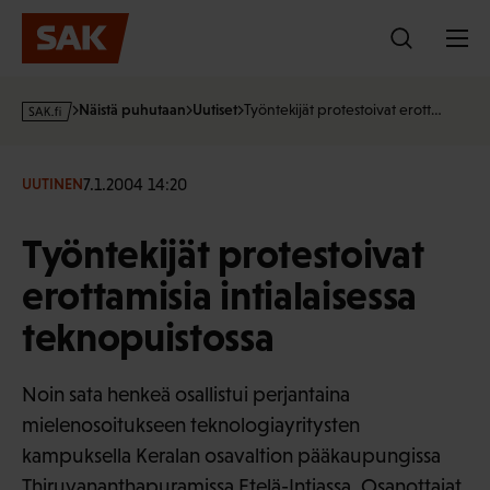
Hyppää
sisältöön
s
Näistä puhutaan
Uutiset
Työntekijät protestoivat erott…
a
k
·
7.1.2004 14:20
UUTINEN
f
i
Työntekijät protestoivat
erottamisia intialaisessa
teknopuistossa
Noin sata henkeä osallistui perjantaina
mielenosoitukseen teknologiayritysten
kampuksella Keralan osavaltion pääkaupungissa
Thiruvananthapuramissa Etelä-Intiassa. Osanottajat