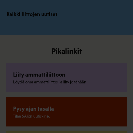
Kaikki liittojen uutiset
Pikalinkit
Liity ammattiliittoon
Löydä oma ammattiliittosi ja liity jo tänään.
Pysy ajan tasalla
Tilaa SAK:n uutiskirje.