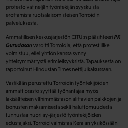
protestoivat neljän työntekijän syyskuista
erottamista ruotsalaisomisteisen Torroidin
palveluksesta.
PK
Ammatillisen keskusjärjestön CITU:n pääsihteeri
Gurudasan
varoitti Torroidia, että protestiliike
voimistuu, ellei yhtiön kanssa synny
yhteisymmärrystä erimielisyyksistä. Tapauksesta on
raportoinut Hindustan Times nettijulkaisussaan.
Vastikään perustettu Torroidin työntekijöiden
ammattiosasto syyttää työnantajaa myös
lakisääteisen vähimmäistason alittavien palkkojen ja
bonusten maksamisesta sekä haluttomuudesta
tunnustaa nuori ay-järjestö työntekijöiden
edustajaksi. Torroid valmistaa Keralan yksikössään