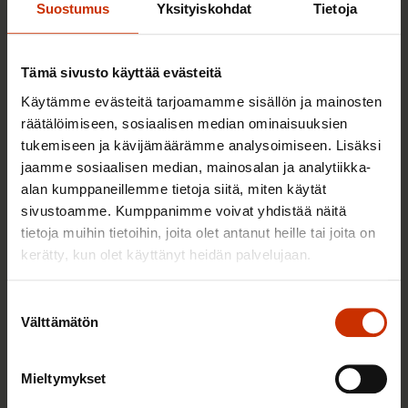
Suostumus
Yksityiskohdat
Tietoja
TERVE JA HYVÄ TYÖELÄMÄ
Tämä sivusto käyttää evästeitä
Käytämme evästeitä tarjoamamme sisällön ja mainosten
räätälöimiseen, sosiaalisen median ominaisuuksien
tukemiseen ja kävijämäärämme analysoimiseen. Lisäksi
jaamme sosiaalisen median, mainosalan ja analytiikka-
alan kumppaneillemme tietoja siitä, miten käytät
sivustoamme. Kumppanimme voivat yhdistää näitä
tietoja muihin tietoihin, joita olet antanut heille tai joita on
kerätty, kun olet käyttänyt heidän palvelujaan.
2.6.2026 11:00
Suostumuksen
Työmarkkinakeskusjärjestöt: Tuottava ja
Välttämätön
valinta
hyvinvoiva työelämä on yhteinen asia
Mieltymykset