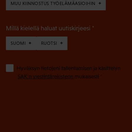
MUU KIINNOSTUS TYÖELÄMÄASIOIHIN
(
Millä kielellä haluat uutiskirjeesi
P
SUOMI
RUOTSI
a
k
o
(
Hyväksyn tietojeni tallentamisen ja käsittelyn
P
l
SAK:n viestintärekisterin
mukaisesti *
a
l
k
i
o
n
l
e
l
i
n
n