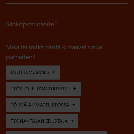
P
o
a
l
(
Sähköpostiosoite
k
l
P
o
i
a
l
Mikä tai mitkä näistä kuvaavat sinua
n
k
l
parhaiten?
e
o
i
n
l
LUOTTAMUSMIES
n
)
l
e
TYÖSUOJELUVALTUUTETTU
i
n
n
)
TÖISSÄ AMMATTILIITOSSA
e
n
TYÖNANTAJAN EDUSTAJA
)