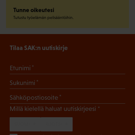
Tunne oikeutesi
Tutustu työelämän pelisääntöihin.
Tilaa SAK:n uutiskirje
(Pakollinen)
Etunimi
(Pakollinen)
Sukunimi
(Pakollinen)
Sähköpostiosoite
(Pakollinen)
Millä kielellä haluat uutiskirjeesi
SUOMI
RUOTSI