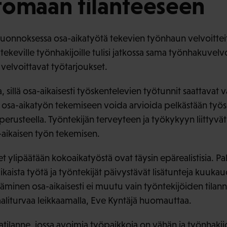
tomaan tilanteeseen
 luonnoksessa osa-aikatyötä tekevien työnhaun velvoittei
tekeville työnhakijoille tulisi jatkossa sama työnhakuvelv
si velvoittavat työtarjoukset.
 sillä osa-aikaisesti työskentelevien työtunnit saattavat v
n osa-aikatyön tekemiseen voida arvioida pelkästään ty
 perusteella. Työntekijän terveyteen ja työkykyyn liittyvä
-aikaisen työn tekemisen.
et ylipäätään kokoaikatyöstä ovat täysin epärealistisia. Pal
aikaista työtä ja työntekijät päivystävät lisätunteja kuuka
äminen osa-aikaisesti ei muutu vain työntekijöiden tilanne
osiaaliturvaa leikkaamalla, Eve Kyntäjä huomauttaa.
ilanne, jossa avoimia työpaikkoja on vähän ja työnhakijo