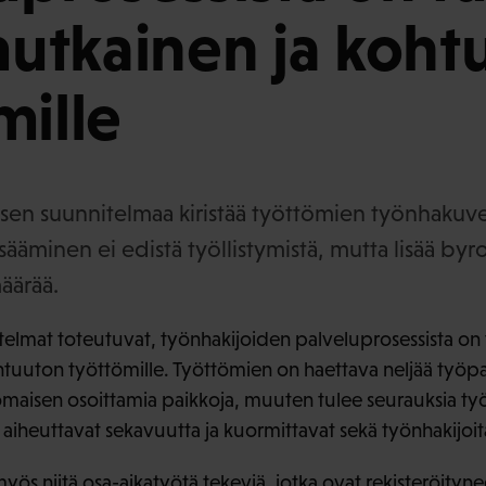
utkainen ja koht
mille
uksen suunnitelmaa kiristää työttömien työnhakuve
ääminen ei edistä työllistymistä, mutta lisää byro
äärää.
itelmat toteutuvat, työnhakijoiden palveluprosessista on 
tuuton työttömille. Työttömien on haettava neljää työp
omaisen osoittamia paikkoja, muuten tulee seurauksia t
 aiheuttavat sekavuutta ja kuormittavat sekä työnhakijoit
 myös niitä osa-aikatyötä tekeviä, jotka ovat rekisteröityn