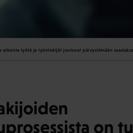
sa-aikaista työtä ja työntekijät joutuvat päivystämään saadaks
kijoiden
uprosessista on tu