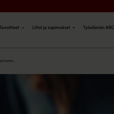
o
Tavoitteet
Liitot ja sopimukset
Työelämän ABC
uprosessi…