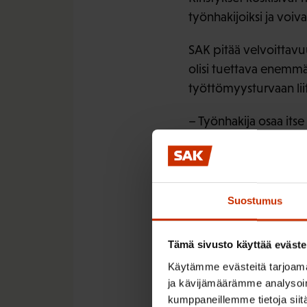
työnhakijoiksi ja voiv
SAK pitää velvoittavu
olisi tuettava enemmä
työttömyysturvaan liit
– Työnhakija osaa itse
mitä työpaikkaa on jä
Hän varoittaa, että va
prosessi. Velvoittavu
Suostumus
velvoitteen täyttämise
Tämä sivusto käyttää eväste
Käytämme evästeitä tarjoama
ja kävijämäärämme analysoim
kumppaneillemme tietoja siitä