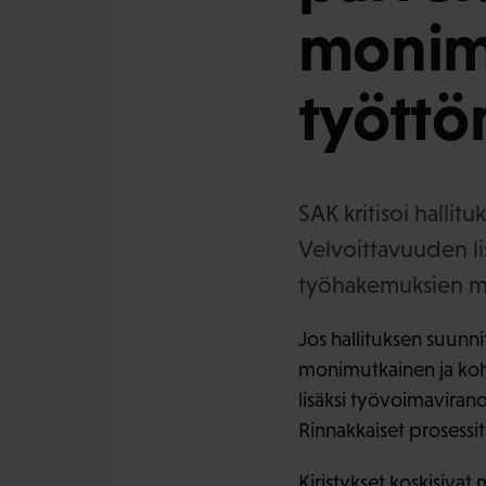
monim
työttö
SAK kritisoi hallit
Velvoittavuuden lis
työhakemuksien m
Jos hallituksen suunn
monimutkainen ja koh
lisäksi työvoimaviran
Rinnakkaiset prosessit
Kiristykset koskisivat