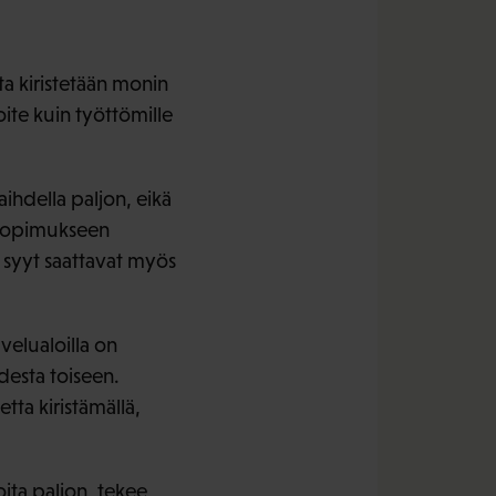
ta kiristetään monin
oite kuin työttömille
aihdella paljon, eikä
ösopimukseen
t syyt saattavat myös
velualoilla on
udesta toiseen.
tta kiristämällä,
ita paljon, tekee