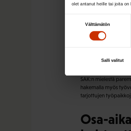
olet antanut heille tai joita o
Suostumuksen
Välttämätön
valinta
SAK:n johtava asiantunti
Salli valitut
SAK:n mielestä parempi
hakemalla myös työvo
tarjottujen työpaikko
Osa-aika