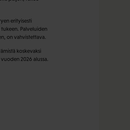
yen erityisesti
a tukeen. Palveluiden
en, on vahvistettava.
tämistä koskevaksi
an vuoden 2026 alussa.