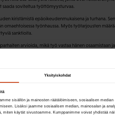
at saada soviteltua työttömyysturvaa.
uden kiristämistä epäoikeudenmukaisena ja turhana. Sen 
n omaehtoisessa työnhaussa. Myös työtarjousten määrää vo
tyviä sanktioita.
 parhaiten arvioida, mikä työ vastaa hänen osaamistaan ja
Eve Kyntä
rkevää hakea, sanoo SAK:n johtava asiantuntija
arana on sekava ja työnhakijoita, viranomaisia ja työnanta
uden kiristäminen tulee lisäämään turhia työhakemuksia, 
Yksityiskohdat
ksi.
itä
mme sisällön ja mainosten räätälöimiseen, sosiaalisen median
iseen. Lisäksi jaamme sosiaalisen median, mainosalan ja analy
, miten käytät sivustoamme. Kumppanimme voivat yhdistää näitä t