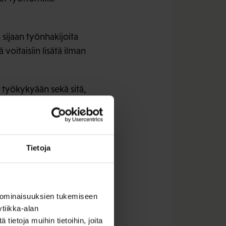
sijaan työnhakijoita
itaisiin lisätä ilman
 työkykyään sekä sitä,
jä.
jia kuormittava
joita tehdään vain
Tietoja
 ominaisuuksien tukemiseen
tiikka-alan
ietoja muihin tietoihin, joita