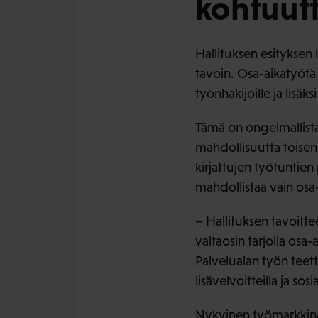
kohtuut
Hallituksen esityksen
tavoin. Osa-aikatyötä 
työnhakijoille ja lisäk
Tämä on ongelmallista,
mahdollisuutta toise
kirjattujen työtuntien
mahdollistaa vain osa
– Hallituksen tavoitte
valtaosin tarjolla osa-
Palvelualan työn teett
lisävelvoitteilla ja s
Nykyinen työmarkkinat