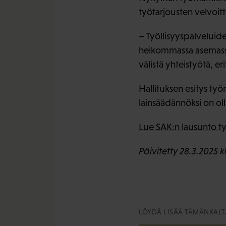
työtarjousten velvoit
– Työllisyyspalveluide
heikommassa asemassa 
välistä yhteistyötä, e
Hallituksen esitys työ
lainsäädännöksi on oll
Lue SAK:n lausunto työ
Päivitetty 28.3.2025 k
LÖYDÄ LISÄÄ TÄMÄNKALTA