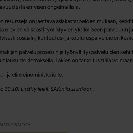
tavuudesta erityisen ongelmallista.
n resursseja on jaettava asiakastarpeiden mukaan, keskitt
olevien vaikeasti työllistyvien yksilölliseen palveluun j
rityisesti sosiaali-, kuntoutus- ja koulutuspalveluiden kesk
nhakijan palveluprosessin ja työnvälityspalveluiden kehit
ut lausuntokierroksella. Lakien on tarkoitus tulla voima
- ja elinkeinoministeriölle
.
lo 10.10: Lisätty linkki SAK:n lausuntoon.
ISTA SISÄLTÖÄ: