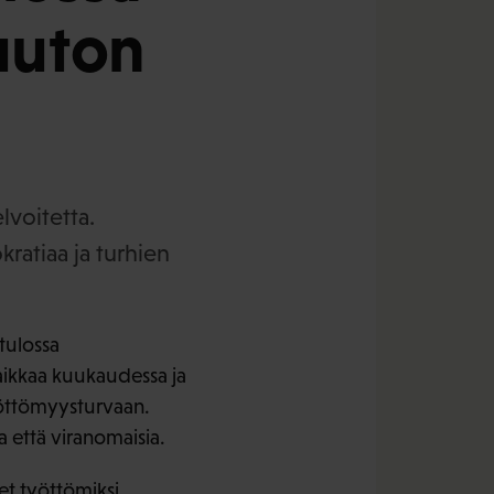
uuton
lvoitetta.
kratiaa ja turhien
tulossa
aikkaa kuukaudessa ja
yöttömyysturvaan.
a että viranomaisia.
eet työttömiksi