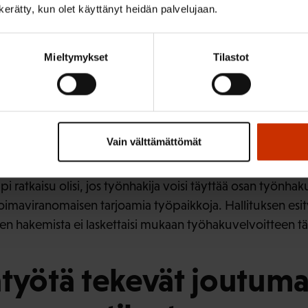
n kerätty, kun olet käyttänyt heidän palvelujaan.
Mieltymykset
Tilastot
ja Eve Kyntäjä. Kuva Jaakko Lukumaa.
Vain välttämättömät
 ratkaisu olisi, jos työnhakija voisi täyttää osan työnha
imaviranomaisen tarjoamia työpaikkoja. Hallituksen es
jen hakemista ei laskettaisi mukaan työhakuvelvoitteen t
työtä tekevät joutuma