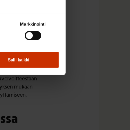
Markkinointi
Salli kaikki
kuvelvoitteestaan
ityksen mukaan
äyttämiseen.
ssa