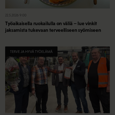
22.5.2026 9:00
Työaikaisella ruokailulla on väliä – lue vinkit
jaksamista tukevaan terveelliseen syömiseen
TERVE JA HYVÄ TYÖELÄMÄ