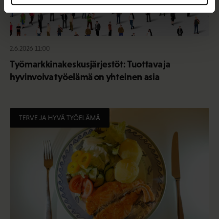
2.6.2026 11:00
Työmarkkinakeskusjärjestöt: Tuottava ja
hyvinvoiva työelämä on yhteinen asia
TERVE JA HYVÄ TYÖELÄMÄ