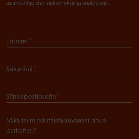
asiantuntijoiden näkemyksiä ja analyysejä.
(
Etunimi
P
a
(
Sukunimi
k
P
o
a
l
(
Sähköpostiosoite
k
l
P
o
i
a
l
Mikä tai mitkä näistä kuvaavat sinua
n
k
l
parhaiten?
e
o