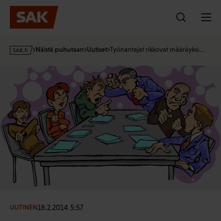
Hyppää
sisältöön
s
Näistä puhutaan
Uutiset
Työnantajat rikkovat määräyksi…
a
k
·
f
i
18.2.2014 5:57
UUTINEN