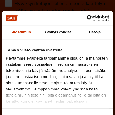
o
(
Hyväksyn tietojeni tallentamisen ja käsittelyn
P
l
SAK:n viestintärekisterin
mukaisesti *
a
l
k
i
o
Suostumus
Yksityiskohdat
Tietoja
n
l
e
l
Tämä sivusto käyttää evästeitä
i
n
n
Käytämme evästeitä tarjoamamme sisällön ja mainosten
)
räätälöimiseen, sosiaalisen median ominaisuuksien
e
tukemiseen ja kävijämäärämme analysoimiseen. Lisäksi
n
jaamme sosiaalisen median, mainosalan ja analytiikka-
)
alan kumppaneillemme tietoja siitä, miten käytät
sivustoamme. Kumppanimme voivat yhdistää näitä
tietoja muihin tietoihin, joita olet antanut heille tai joita on
kerätty, kun olet käyttänyt heidän palvelujaan.
Tilaa