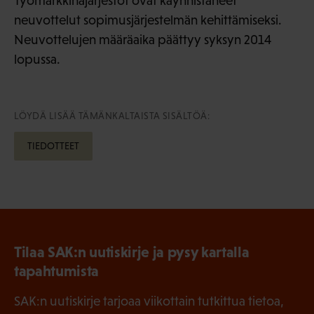
Työmarkkinajärjestöt ovat käynnistäneet
neuvottelut sopimusjärjestelmän kehittämiseksi.
Neuvottelujen määräaika päättyy syksyn 2014
lopussa.
LÖYDÄ LISÄÄ TÄMÄNKALTAISTA SISÄLTÖÄ:
TIEDOTTEET
Tilaa SAK:n uutiskirje ja pysy kartalla
tapahtumista
SAK:n uutiskirje tarjoaa viikottain tutkittua tietoa,