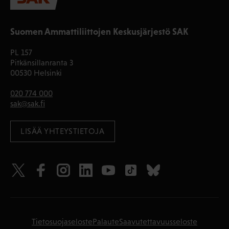
Suomen Ammattiliittojen Keskusjärjestö SAK
PL 157
Pitkänsillanranta 3
00530 Helsinki
020 774 000
sak@sak.fi
LISÄÄ YHTEYSTIETOJA
Tietosuojaseloste
Palaute
Saavutettavuusseloste