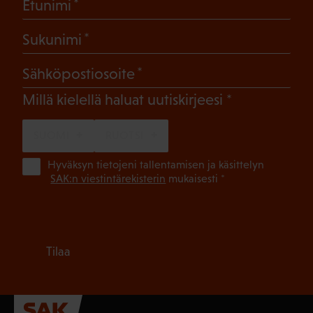
(Pakollinen)
Etunimi
(Pakollinen)
Sukunimi
(Pakollinen)
Sähköpostiosoite
(Pakollinen)
Millä kielellä haluat uutiskirjeesi
SUOMI
RUOTSI
(Pa
Hyväksyn tietojeni tallentamisen ja käsittelyn
SAK:n viestintärekisterin
mukaisesti *
Tilaa