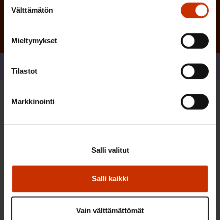
Suostumuksen
Välttämätön
valinta
Mieltymykset
Jaa
Tilastot
Markkinointi
Sinua saattaa myös kiinnostaa
TERVE JA HYVÄ TYÖELÄMÄ
Salli valitut
Salli kaikki
Vain välttämättömät