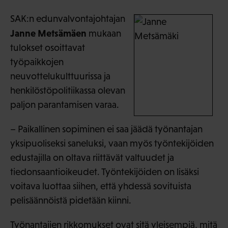
SAK:n edunvalvontajohtajan
Janne Metsämäen
mukaan
tulokset osoittavat
työpaikkojen
neuvottelukulttuurissa ja
henkilöstöpolitiikassa olevan
paljon parantamisen varaa.
– Paikallinen sopiminen ei saa jäädä työnantajan
yksipuoliseksi saneluksi, vaan myös työntekijöiden
edustajilla on oltava riittävät valtuudet ja
tiedonsaantioikeudet. Työntekijöiden on lisäksi
voitava luottaa siihen, että yhdessä sovituista
pelisäännöistä pidetään kiinni.
Työnantajien rikkomukset ovat sitä yleisempiä, mitä