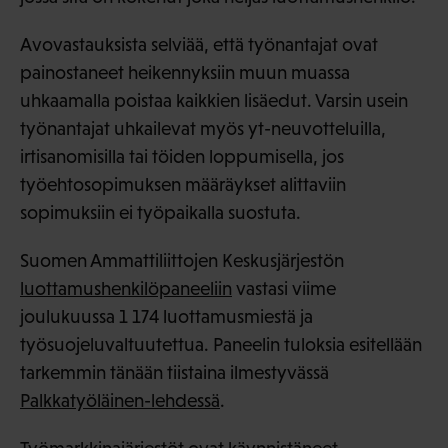
Avovastauksista selviää, että työnantajat ovat
painostaneet heikennyksiin muun muassa
uhkaamalla poistaa kaikkien lisäedut. Varsin usein
työnantajat uhkailevat myös yt-neuvotteluilla,
irtisanomisilla tai töiden loppumisella, jos
työehtosopimuksen määräykset alittaviin
sopimuksiin ei työpaikalla suostuta.
Suomen Ammattiliittojen Keskusjärjestön
luottamushenkilöpaneeliin
vastasi viime
joulukuussa 1 174 luottamusmiestä ja
työsuojeluvaltuutettua. Paneelin tuloksia esitellään
tarkemmin tänään tiistaina ilmestyvässä
Palkkatyöläinen-lehdessä
.