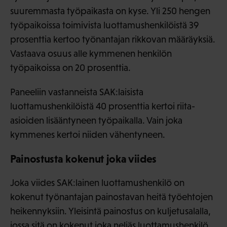
suuremmasta työpaikasta on kyse. Yli 250 hengen
työpaikoissa toimivista luottamushenkilöistä 39
prosenttia kertoo työnantajan rikkovan määräyksiä.
Vastaava osuus alle kymmenen henkilön
työpaikoissa on 20 prosenttia.
Paneeliin vastanneista SAK:laisista
luottamushenkilöistä 40 prosenttia kertoi riita-
asioiden lisääntyneen työpaikalla. Vain joka
kymmenes kertoi niiden vähentyneen.
Painostusta kokenut joka viides
Joka viides SAK:lainen luottamushenkilö on
kokenut työnantajan painostavan heitä työehtojen
heikennyksiin. Yleisintä painostus on kuljetusalalla,
jossa sitä on kokenut joka neljäs luottamushenkilö.