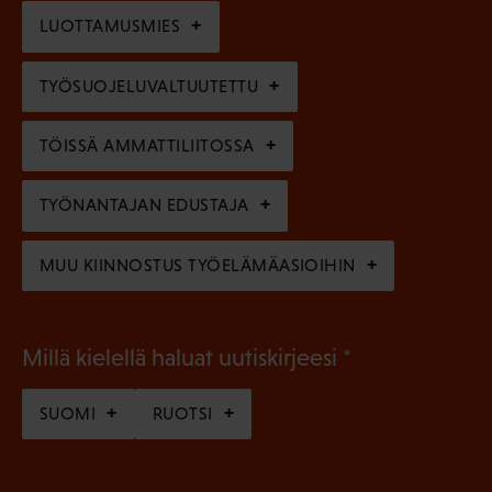
i
n
l
LUOTTAMUSMIES
n
)
l
e
TYÖSUOJELUVALTUUTETTU
i
n
n
)
TÖISSÄ AMMATTILIITOSSA
e
n
TYÖNANTAJAN EDUSTAJA
)
MUU KIINNOSTUS TYÖELÄMÄASIOIHIN
(
Millä kielellä haluat uutiskirjeesi
P
SUOMI
RUOTSI
a
k