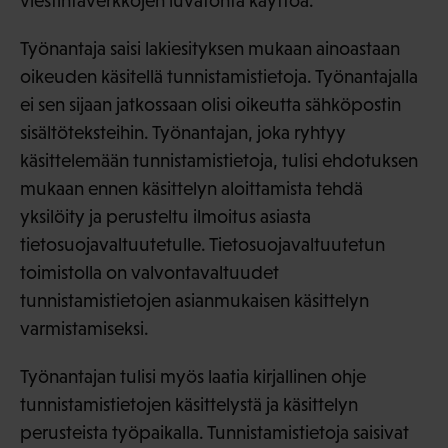
viestintäverkkojen luvatonta käyttöä.
Työnantaja saisi lakiesityksen mukaan ainoastaan
oikeuden käsitellä tunnistamistietoja. Työnantajalla
ei sen sijaan jatkossaan olisi oikeutta sähköpostin
sisältöteksteihin. Työnantajan, joka ryhtyy
käsittelemään tunnistamistietoja, tulisi ehdotuksen
mukaan ennen käsittelyn aloittamista tehdä
yksilöity ja perusteltu ilmoitus asiasta
tietosuojavaltuutetulle. Tietosuojavaltuutetun
toimistolla on valvontavaltuudet
tunnistamistietojen asianmukaisen käsittelyn
varmistamiseksi.
Työnantajan tulisi myös laatia kirjallinen ohje
tunnistamistietojen käsittelystä ja käsittelyn
perusteista työpaikalla. Tunnistamistietoja saisivat