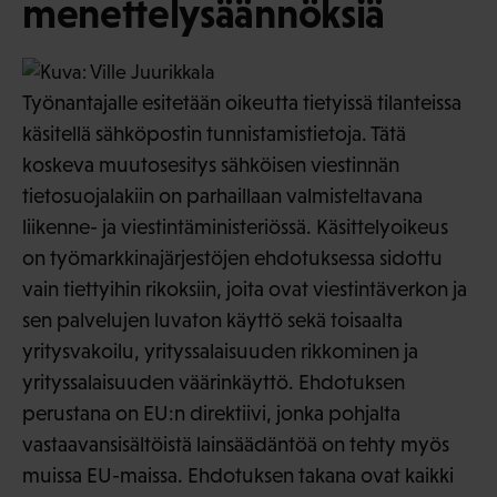
menettelysäännöksiä
Työnantajalle esitetään oikeutta tietyissä tilanteissa
käsitellä sähköpostin tunnistamistietoja. Tätä
koskeva muutosesitys sähköisen viestinnän
tietosuojalakiin on parhaillaan valmisteltavana
liikenne- ja viestintäministeriössä. Käsittelyoikeus
on työmarkkinajärjestöjen ehdotuksessa sidottu
vain tiettyihin rikoksiin, joita ovat viestintäverkon ja
sen palvelujen luvaton käyttö sekä toisaalta
yritysvakoilu, yrityssalaisuuden rikkominen ja
yrityssalaisuuden väärinkäyttö. Ehdotuksen
perustana on EU:n direktiivi, jonka pohjalta
vastaavansisältöistä lainsäädäntöä on tehty myös
muissa EU-maissa. Ehdotuksen takana ovat kaikki