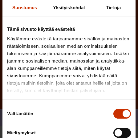
i
n
n
Suostumus
Yksityiskohdat
Tietoja
)
e
n
Tämä sivusto käyttää evästeitä
)
Käytämme evästeitä tarjoamamme sisällön ja mainosten
räätälöimiseen, sosiaalisen median ominaisuuksien
tukemiseen ja kävijämäärämme analysoimiseen. Lisäksi
jaamme sosiaalisen median, mainosalan ja analytiikka-
alan kumppaneillemme tietoja siitä, miten käytät
Tilaa
sivustoamme. Kumppanimme voivat yhdistää näitä
tietoja muihin tietoihin, joita olet antanut heille tai joita on
kerätty, kun olet käyttänyt heidän palvelujaan.
Suostumuksen
Välttämätön
valinta
Jaa
Mieltymykset