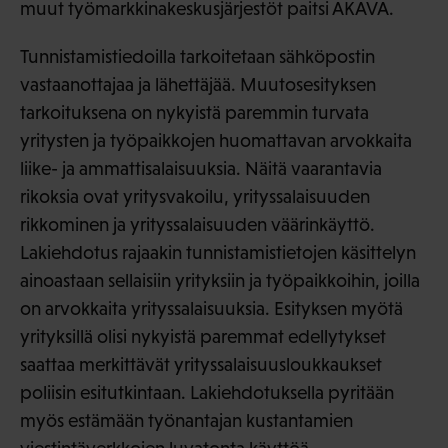
muut työmarkkinakeskusjärjestöt paitsi AKAVA.
Tunnistamistiedoilla tarkoitetaan sähköpostin
vastaanottajaa ja lähettäjää. Muutosesityksen
tarkoituksena on nykyistä paremmin turvata
yritysten ja työpaikkojen huomattavan arvokkaita
liike- ja ammattisalaisuuksia. Näitä vaarantavia
rikoksia ovat yritysvakoilu, yrityssalaisuuden
rikkominen ja yrityssalaisuuden väärinkäyttö.
Lakiehdotus rajaakin tunnistamistietojen käsittelyn
ainoastaan sellaisiin yrityksiin ja työpaikkoihin, joilla
on arvokkaita yrityssalaisuuksia. Esityksen myötä
yrityksillä olisi nykyistä paremmat edellytykset
saattaa merkittävät yrityssalaisuusloukkaukset
poliisin esitutkintaan. Lakiehdotuksella pyritään
myös estämään työnantajan kustantamien