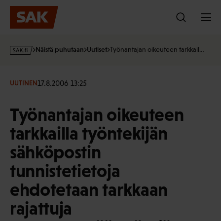
Hyppää
sisältöön
s
Näistä puhutaan
Uutiset
Työnantajan oikeuteen tarkkail…
a
k
·
17.8.2006 13:25
UUTINEN
f
i
Työnantajan oikeuteen
tarkkailla työntekijän
sähköpostin
tunnistetietoja
ehdotetaan tarkkaan
rajattuja