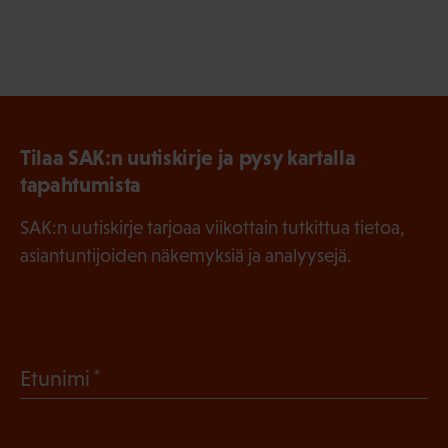
Tilaa SAK:n uutiskirje ja pysy kartalla
tapahtumista
SAK:n uutiskirje tarjoaa viikottain tutkittua tietoa,
asiantuntijoiden näkemyksiä ja analyysejä.
(
Etunimi
P
a