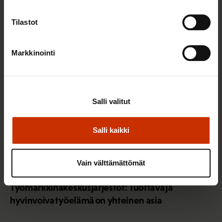
Sinua saattaa myös kiinnostaa
Tilastot
TERVE JA HYVÄ TYÖELÄMÄ
Markkinointi
Salli valitut
Salli kaikki
Vain välttämättömät
2.6.2026 11:00
Työmarkkinakeskusjärjestöt: Tuottava ja
hyvinvoiva työelämä on yhteinen asia