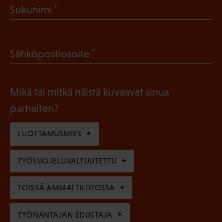
(
Sukunimi
k
P
o
a
l
(
Sähköpostiosoite
k
l
P
o
i
a
l
Mikä tai mitkä näistä kuvaavat sinua
n
k
l
parhaiten?
e
o
i
n
l
LUOTTAMUSMIES
n
)
l
e
TYÖSUOJELUVALTUUTETTU
i
n
n
)
TÖISSÄ AMMATTILIITOSSA
e
n
TYÖNANTAJAN EDUSTAJA