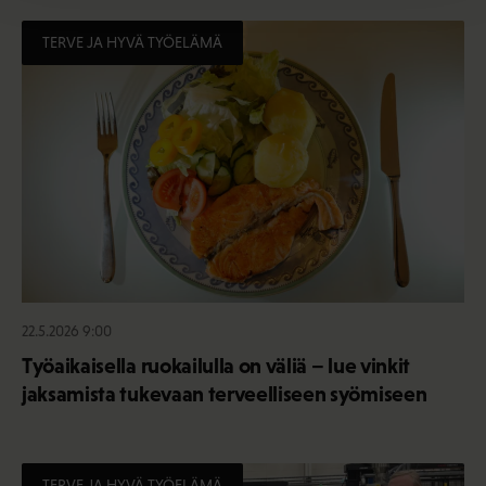
TERVE JA HYVÄ TYÖELÄMÄ
22.5.2026 9:00
Työaikaisella ruokailulla on väliä – lue vinkit
jaksamista tukevaan terveelliseen syömiseen
TERVE JA HYVÄ TYÖELÄMÄ