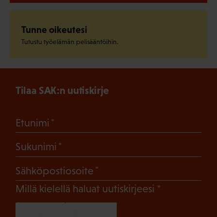
Tunne oikeutesi
Tutustu työelämän pelisääntöihin.
Tilaa SAK:n uutiskirje
(Pakollinen)
Etunimi
(Pakollinen)
Sukunimi
(Pakollinen)
Sähköpostiosoite
(Pakollinen)
Millä kielellä haluat uutiskirjeesi
SUOMI
RUOTSI