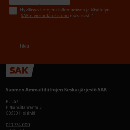
(Pa
Hyväksyn tietojeni tallentamisen ja käsittelyn
SAK:n viestintärekisterin
mukaisesti *
Tilaa
Suomen Ammattiliittojen Keskusjärjestö SAK
PL 157
Pitkänsillanranta 3
00530 Helsinki
020 774 000