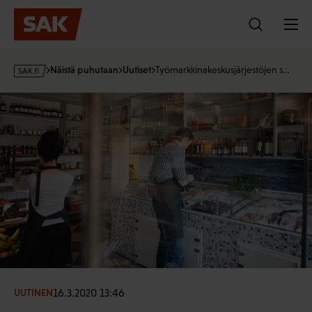
Hyppää
sisältöön
s
Näistä puhutaan
Uutiset
Työmarkkinakeskusjärjestöjen s…
a
k
·
f
i
16.3.2020 13:46
UUTINEN