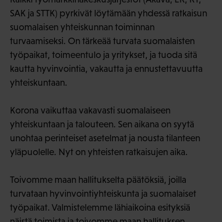
SAK ja STTK) pyrkivät löytämään yhdessä ratkaisun
suomalaisen yhteiskunnan toiminnan
turvaamiseksi. On tärkeää turvata suomalaisten
työpaikat, toimeentulo ja yritykset, ja tuoda sitä
kautta hyvinvointia, vakautta ja ennustettavuutta
yhteiskuntaan.
Korona vaikuttaa vakavasti suomalaiseen
yhteiskuntaan ja talouteen. Sen aikana on syytä
unohtaa perinteiset asetelmat ja nousta tilanteen
yläpuolelle. Nyt on yhteisten ratkaisujen aika.
Toivomme maan hallitukselta päätöksiä, joilla
turvataan hyvinvointiyhteiskunta ja suomalaiset
työpaikat. Valmistelemme lähiaikoina esityksiä
näistä toimista ja toivomme maan hallituksen