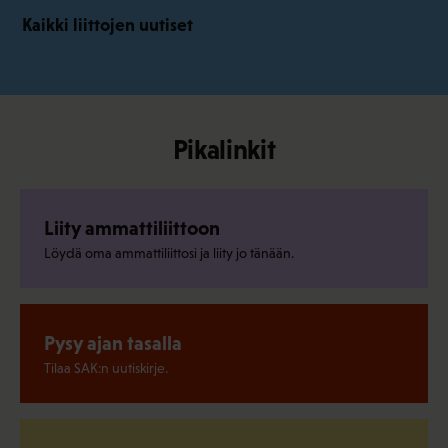
Kaikki liittojen uutiset
Pikalinkit
Liity ammattiliittoon
Löydä oma ammattiliittosi ja liity jo tänään.
Pysy ajan tasalla
Tilaa SAK:n uutiskirje.