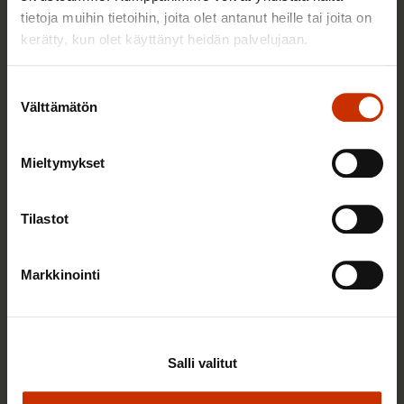
tietoja muihin tietoihin, joita olet antanut heille tai joita on
TASA-ARVO JA YHDENVERTAISUUS
kerätty, kun olet käyttänyt heidän palvelujaan.
Suostumuksen
Välttämätön
valinta
Mieltymykset
Tilastot
3.6.2026 13:34
Markkinointi
Mikä muuttui määräaikaisissa työsuhteissa? Lue
juristin vastaukset!
Salli valitut
TASA-ARVO JA YHDENVERTAISUUS