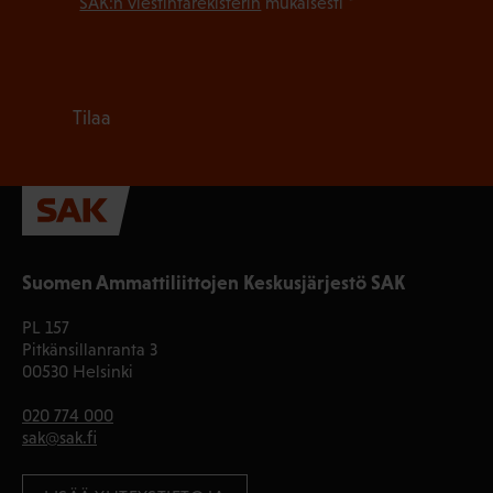
SAK:n viestintärekisterin
mukaisesti *
Tilaa
Suomen Ammattiliittojen Keskusjärjestö SAK
PL 157
Pitkänsillanranta 3
00530 Helsinki
020 774 000
sak@sak.fi