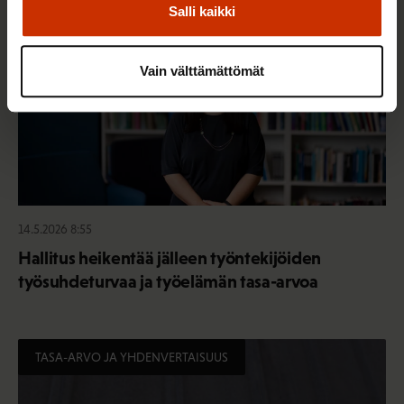
Salli kaikki
Vain välttämättömät
14.5.2026 8:55
Hallitus heikentää jälleen työntekijöiden
työsuhdeturvaa ja työelämän tasa-arvoa
TASA-ARVO JA YHDENVERTAISUUS