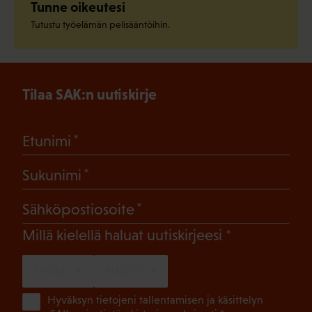
Tunne oikeutesi
Tutustu työelämän pelisääntöihin.
Tilaa SAK:n uutiskirje
(Pakollinen)
Etunimi
(Pakollinen)
Sukunimi
(Pakollinen)
Sähköpostiosoite
(Pakollinen)
Millä kielellä haluat uutiskirjeesi
SUOMI
RUOTSI
(Pa
Hyväksyn tietojeni tallentamisen ja käsittelyn