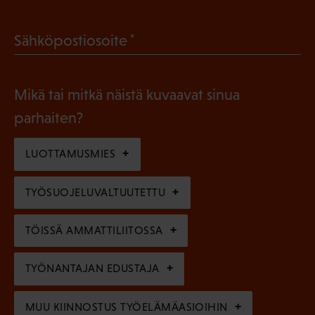
o
a
l
(
Sähköpostiosoite
k
l
P
o
i
a
l
Mikä tai mitkä näistä kuvaavat sinua
n
k
l
parhaiten?
e
o
i
n
l
LUOTTAMUSMIES
n
)
l
e
TYÖSUOJELUVALTUUTETTU
i
n
n
)
TÖISSÄ AMMATTILIITOSSA
e
n
TYÖNANTAJAN EDUSTAJA
)
MUU KIINNOSTUS TYÖELÄMÄASIOIHIN