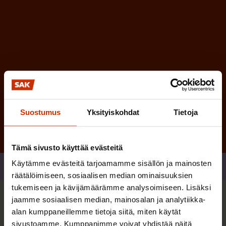
e
n
)
Tilaa
Suostumus
Yksityiskohdat
Tietoja
Tämä sivusto käyttää evästeitä
Käytämme evästeitä tarjoamamme sisällön ja mainosten
Jaa
räätälöimiseen, sosiaalisen median ominaisuuksien
tukemiseen ja kävijämäärämme analysoimiseen. Lisäksi
jaamme sosiaalisen median, mainosalan ja analytiikka-
Sinua saattaa myös kiinnostaa
alan kumppaneillemme tietoja siitä, miten käytät
sivustoamme. Kumppanimme voivat yhdistää näitä