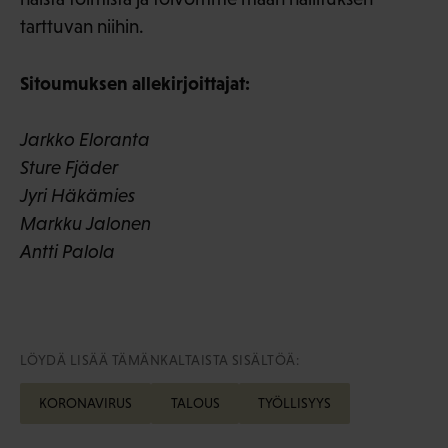
tarttuvan niihin.
Sitoumuksen allekirjoittajat:
Jarkko Eloranta
Sture Fjäder
Jyri Häkämies
Markku Jalonen
Antti Palola
LÖYDÄ LISÄÄ TÄMÄNKALTAISTA SISÄLTÖÄ:
KORONAVIRUS
TALOUS
TYÖLLISYYS