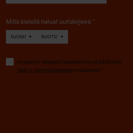
(
Millä kielellä haluat uutiskirjeesi
P
SUOMI
RUOTSI
a
k
o
(
Hyväksyn tietojeni tallentamisen ja käsittelyn
P
l
SAK:n viestintärekisterin
mukaisesti *
a
l
k
i
o
n
l
e
l
i
n
n
)