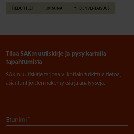
TIEDOTTEET
UKRAINA
YHDENVERTAISUUS
Tilaa SAK:n uutiskirje ja pysy kartalla
tapahtumista
SAK:n uutiskirje tarjoaa viikottain tutkittua tietoa,
asiantuntijoiden näkemyksiä ja analyysejä.
(
Etunimi
P