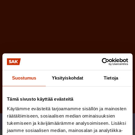
i
n
n
)
e
n
)
Tilaa
Suostumus
Yksityiskohdat
Tietoja
Tämä sivusto käyttää evästeitä
Käytämme evästeitä tarjoamamme sisällön ja mainosten
räätälöimiseen, sosiaalisen median ominaisuuksien
Jaa
tukemiseen ja kävijämäärämme analysoimiseen. Lisäksi
jaamme sosiaalisen median, mainosalan ja analytiikka-