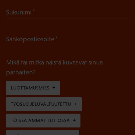
a
(
Sukunimi
k
P
o
a
l
(
Sähköpostiosoite
k
l
P
o
i
a
l
Mikä tai mitkä näistä kuvaavat sinua
n
k
l
parhaiten?
e
o
i
n
l
LUOTTAMUSMIES
n
)
l
e
TYÖSUOJELUVALTUUTETTU
i
n
n
)
TÖISSÄ AMMATTILIITOSSA
e