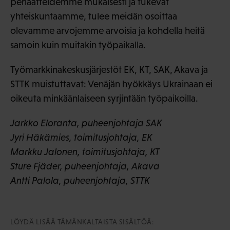
periaatteidemme mukaisesti ja tukevat
yhteiskuntaamme, tulee meidän osoittaa
olevamme arvojemme arvoisia ja kohdella heitä
samoin kuin muitakin työpaikalla.
Työmarkkinakeskusjärjestöt EK, KT, SAK, Akava ja
STTK muistuttavat: Venäjän hyökkäys Ukrainaan ei
oikeuta minkäänlaiseen syrjintään työpaikoilla.
Jarkko Eloranta, puheenjohtaja SAK
Jyri Häkämies, toimitusjohtaja, EK
Markku Jalonen, toimitusjohtaja, KT
Sture Fjäder, puheenjohtaja, Akava
Antti Palola, puheenjohtaja, STTK
LÖYDÄ LISÄÄ TÄMÄNKALTAISTA SISÄLTÖÄ: