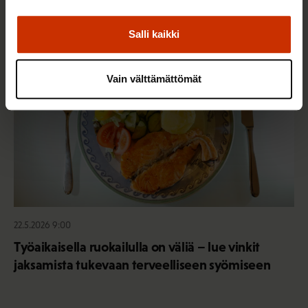
Salli kaikki
TERVE JA HYVÄ TYÖELÄMÄ
Vain välttämättömät
22.5.2026 9:00
Työaikaisella ruokailulla on väliä – lue vinkit
jaksamista tukevaan terveelliseen syömiseen