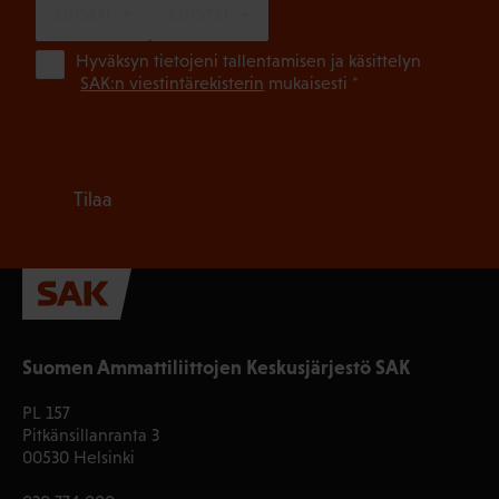
SUOMI
RUOTSI
(Pa
Hyväksyn tietojeni tallentamisen ja käsittelyn
SAK:n viestintärekisterin
mukaisesti *
Tilaa
Suomen Ammattiliittojen Keskusjärjestö SAK
PL 157
Pitkänsillanranta 3
00530 Helsinki