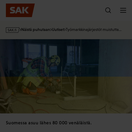
Hyppää
sisältöön
s
Näistä puhutaan
Uutiset
Työmarkkinajärjestöt muistutta…
a
k
·
f
i
Suomessa asuu lähes 80 000 venäläistä.