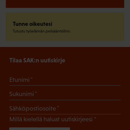
Tunne oikeutesi
Tutustu työelämän pelisääntöihin.
Tilaa SAK:n uutiskirje
(Pakollinen)
Etunimi
(Pakollinen)
Sukunimi
(Pakollinen)
Sähköpostiosoite
(Pakollinen)
Millä kielellä haluat uutiskirjeesi