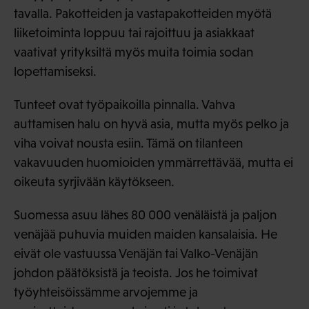
tavalla. Pakotteiden ja vastapakotteiden myötä
liiketoiminta loppuu tai rajoittuu ja asiakkaat
vaativat yrityksiltä myös muita toimia sodan
lopettamiseksi.
Tunteet ovat työpaikoilla pinnalla. Vahva
auttamisen halu on hyvä asia, mutta myös pelko ja
viha voivat nousta esiin. Tämä on tilanteen
vakavuuden huomioiden ymmärrettävää, mutta ei
oikeuta syrjivään käytökseen.
Suomessa asuu lähes 80 000 venäläistä ja paljon
venäjää puhuvia muiden maiden kansalaisia. He
eivät ole vastuussa Venäjän tai Valko-Venäjän
johdon päätöksistä ja teoista. Jos he toimivat
työyhteisöissämme arvojemme ja