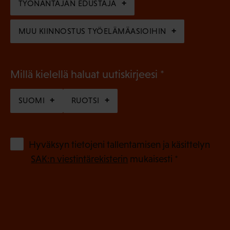
n
TYÖNANTAJAN EDUSTAJA
)
MUU KIINNOSTUS TYÖELÄMÄASIOIHIN
(
Millä kielellä haluat uutiskirjeesi
P
SUOMI
RUOTSI
a
k
o
(
Hyväksyn tietojeni tallentamisen ja käsittelyn
P
l
SAK:n viestintärekisterin
mukaisesti *
a
l
k
i
o
n
l
e
l