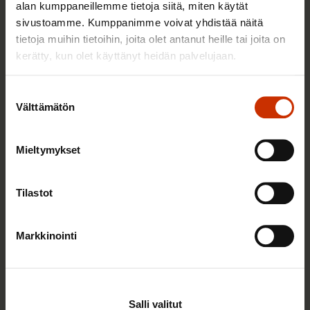
alan kumppaneillemme tietoja siitä, miten käytät
Sinua saattaa myös kiinnostaa
sivustoamme. Kumppanimme voivat yhdistää näitä
tietoja muihin tietoihin, joita olet antanut heille tai joita on
kerätty, kun olet käyttänyt heidän palvelujaan.
TERVE JA HYVÄ TYÖELÄMÄ
Suostumuksen
Välttämätön
valinta
Mieltymykset
Tilastot
Markkinointi
2.6.2026 11:00
Työmarkkinakeskusjärjestöt: Tuottava ja
hyvinvoiva työelämä on yhteinen asia
Salli valitut