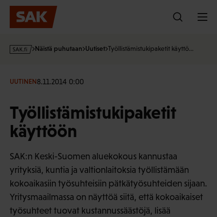
Hyppää
sisältöön
s
Näistä puhutaan
Uutiset
Työllistämistukipaketit käyttö…
a
k
·
8.11.2014 0:00
UUTINEN
f
i
Työllistämistukipaketit
käyttöön
SAK:n Keski-Suomen aluekokous kannustaa
yrityksiä, kuntia ja valtionlaitoksia työllistämään
kokoaikasiin työsuhteisiin pätkätyösuhteiden sijaan.
Yritysmaailmassa on näyttöä siitä, että kokoaikaiset
työsuhteet tuovat kustannussäästöjä, lisää