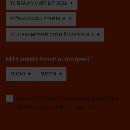
n
)
TÖISSÄ AMMATTILIITOSSA
e
n
TYÖNANTAJAN EDUSTAJA
)
MUU KIINNOSTUS TYÖELÄMÄASIOIHIN
(
Millä kielellä haluat uutiskirjeesi
P
SUOMI
RUOTSI
a
k
o
(
Hyväksyn tietojeni tallentamisen ja käsittelyn
P
l
SAK:n viestintärekisterin
mukaisesti *
a
l
k
i
o