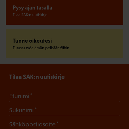
Pysy ajan tasalla
Tilaa SAK:n uutiskirje.
Tunne oikeutesi
Tutustu työelämän pelisääntöihin.
Tilaa SAK:n uutiskirje
(Pakollinen)
Etunimi
(Pakollinen)
Sukunimi
(Pakollinen)
Sähköpostiosoite