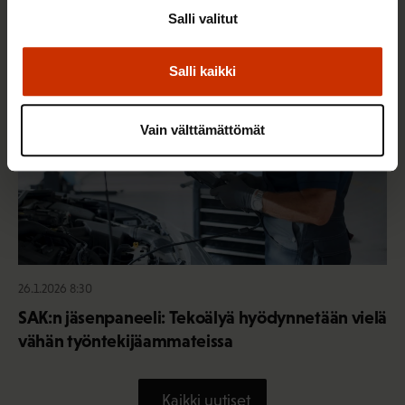
Salli valitut
TERVE JA HYVÄ TYÖELÄMÄ
Salli kaikki
Vain välttämättömät
26.1.2026 8:30
SAK:n jäsenpaneeli: Tekoälyä hyödynnetään vielä
vähän työntekijäammateissa
Kaikki uutiset