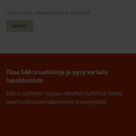
LÖYDÄ LISÄÄ TÄMÄNKALTAISTA SISÄLTÖÄ:
NUORET
Tilaa SAK:n uutiskirje ja pysy kartalla
tapahtumista
SAK:n uutiskirje tarjoaa viikottain tutkittua tietoa,
asiantuntijoiden näkemyksiä ja analyysejä.