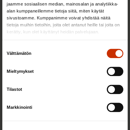
Työmarkkinakeskusjärjestöt: Tuottava ja
jaamme sosiaalisen median, mainosalan ja analytiikka-
hyvinvoiva työelämä on yhteinen asia
alan kumppaneillemme tietoja siitä, miten käytät
sivustoamme. Kumppanimme voivat yhdistää näitä
tietoja muihin tietoihin, joita olet antanut heille tai joita on
kerätty, kun olet käyttänyt heidän palvelujaan.
TERVE JA HYVÄ TYÖELÄMÄ
Suostumuksen
Välttämätön
valinta
Mieltymykset
Tilastot
Markkinointi
9.2.2026 12:56
Vuoden 2025 esimerkilliset työnantajat ovat tässä