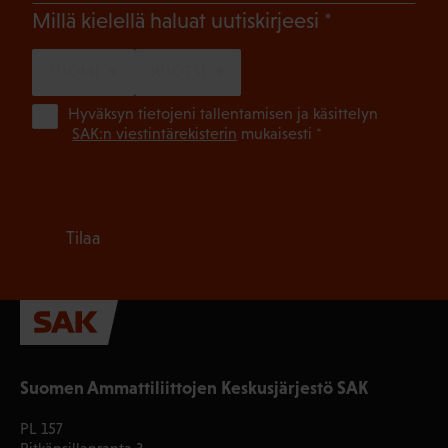
(Pakollinen)
Millä kielellä haluat uutiskirjeesi
SUOMI
RUOTSI
(Pa
Hyväksyn tietojeni tallentamisen ja käsittelyn
SAK:n viestintärekisterin
mukaisesti *
Tilaa
Suomen Ammattiliittojen Keskusjärjestö SAK
PL 157