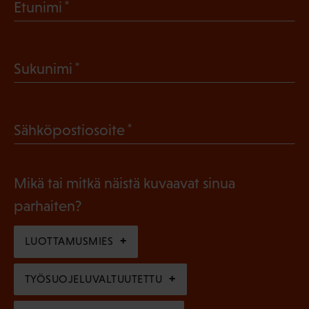
(
Etunimi
P
a
(
Sukunimi
k
P
o
a
l
(
Sähköpostiosoite
k
l
P
o
i
a
l
Mikä tai mitkä näistä kuvaavat sinua
n
k
l
parhaiten?
e
o
i
n
l
LUOTTAMUSMIES
n
)
l
e
TYÖSUOJELUVALTUUTETTU
i
n