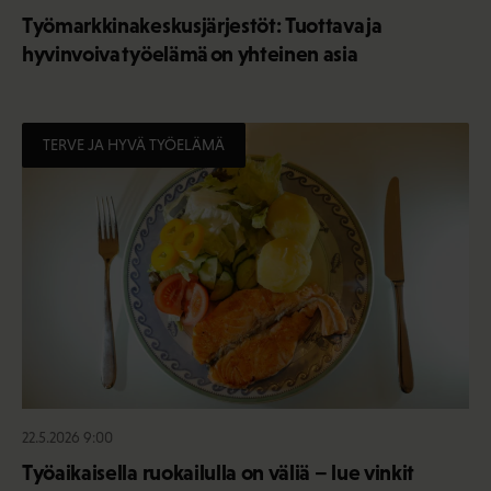
Työmarkkinakeskusjärjestöt: Tuottava ja
hyvinvoiva työelämä on yhteinen asia
TERVE JA HYVÄ TYÖELÄMÄ
22.5.2026 9:00
Työaikaisella ruokailulla on väliä – lue vinkit