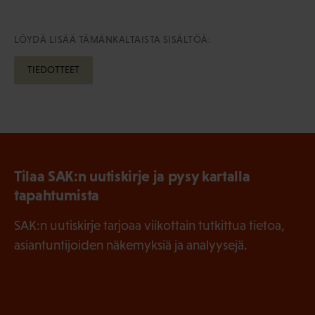
LÖYDÄ LISÄÄ TÄMÄNKALTAISTA SISÄLTÖÄ:
TIEDOTTEET
Tilaa SAK:n uutiskirje ja pysy kartalla
tapahtumista
SAK:n uutiskirje tarjoaa viikottain tutkittua tietoa,
asiantuntijoiden näkemyksiä ja analyysejä.