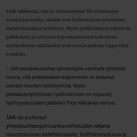
SAK tähdentää, että jo viimeisimmät TE-toimistojen
toimintaan tehdyt säästöt ovat heikentäneet työttömien
mahdollisuuksia työllistyä. Myös työllistämistä edistävän
palkkatuen ja yritysten käynnistämiseen tarkoitetut
starttirahojen määrärahat ovat monin paikoin loppu tältä
vuodelta.
– SAK peräänkuuluttaa työnantajilta valmiutta työllistää
nuoria, sillä palkkatukeen kajoaminen on laskenut
selvästi nuorten työllistymistä. Myös
pitkäaikaistyöttömien työllistäminen on hiipunut,
työllisyysasioiden päällikkö Pirjo Väänänen kertoo.
SAK on puhunut
yhteiskuntasopimusneuvotteluiden aikana
muutosturvan kehittämisestä. Työttömyysturva ja