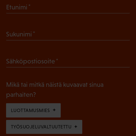
(
Etunimi
P
a
(
Sukunimi
k
P
o
a
l
(
Sähköpostiosoite
k
l
P
o
i
a
l
Mikä tai mitkä näistä kuvaavat sinua
n
k
l
parhaiten?
e
o
i
n
l
LUOTTAMUSMIES
n
)
l
e
TYÖSUOJELUVALTUUTETTU
i
n