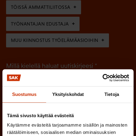
n
)
TÖISSÄ AMMATTILIITOSSA
e
n
TYÖNANTAJAN EDUSTAJA
)
MUU KIINNOSTUS TYÖELÄMÄASIOIHIN
(
Millä kielellä haluat uutiskirjeesi
P
SUOMI
RUOTSI
a
Suostumus
Yksityiskohdat
Tietoja
k
o
(
Hyväksyn tietojeni tallentamisen ja käsittelyn
P
l
SAK:n viestintärekisterin
mukaisesti *
Tämä sivusto käyttää evästeitä
a
l
Käytämme evästeitä tarjoamamme sisällön ja mainosten
k
räätälöimiseen, sosiaalisen median ominaisuuksien
i