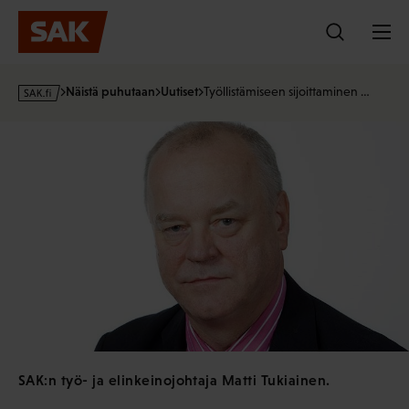
Hyppää
sisältöön
s
Näistä puhutaan
Uutiset
Työllistämiseen sijoittaminen …
a
k
·
f
i
SAK:n työ- ja elinkeinojohtaja Matti Tukiainen.