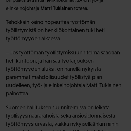
on palkattava lisää henkilökuntaa, SAK:n työ- ja
Matti Tukiainen
elinkeinojohtaja
toteaa.
Tehokkain keino nopeuttaa työttömän
työllistymistä on henkilökohtainen tuki heti
työttömyyden alkaessa.
– Jos työttömän työllistymissuunnitelma saadaan
heti kuntoon, ja hän saa työtarjouksen
työttömyyden aluksi, on hänellä nykyistä
paremmat mahdollisuudet työllistyä pian
uudelleen, työ- ja elinkeinojohtaja Matti Tukiainen
painottaa.
Suomen hallituksen suunnitelmissa on leikata
työllisyysmäärärahoista sekä ansiosidonnaisesta
työttömyysturvasta, vaikka nykyiselläänkin niihin