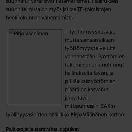
suunnatut varat ovat riittämättömät. Hallituksen
suunnitelmissa on myös jatkaa TE-toimistojen
henkilökunnan vähentämistä.
– Työttömyys kasvaa,
mutta samaan aikaan
työttömyyspalveluita
vähennetään. Työttömien
tukeminen on unohtunut
hallitukselta täysin, ja
pitkäaikaistyöttömien
määrä on kasvanut
järkyttäviin
mittasuhteisiin, SAK:n
Pirjo Väänänen
työllisyysasioiden päällikkö
kertoo.
Palkkatuet ja starttirahat loppuivat