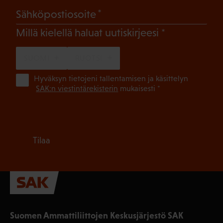
(Pakollinen)
Sähköpostiosoite
(Pakollinen)
Millä kielellä haluat uutiskirjeesi
SUOMI
RUOTSI
(Pa
Hyväksyn tietojeni tallentamisen ja käsittelyn
SAK:n viestintärekisterin
mukaisesti *
Tilaa
Suomen Ammattiliittojen Keskusjärjestö SAK