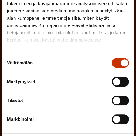
o
tukemiseen ja kävijämäärämme analysoimiseen. Lisäksi
n
l
jaamme sosiaalisen median, mainosalan ja analytiikka-
alan kumppaneillemme tietoja siitä, miten käytät
e
l
sivustoamme. Kumppanimme voivat yhdistää näitä
i
n
tietoja muihin tietoihin, joita olet antanut heille tai joita on
n
)
kerätty, kun olet käyttänyt heidän palvelujaan.
e
n
Suostumuksen
)
Välttämätön
valinta
Mieltymykset
Tilaa
Tilastot
Markkinointi