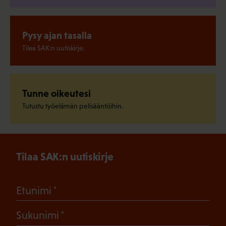
Pysy ajan tasalla
Tilaa SAK:n uutiskirje.
Tunne oikeutesi
Tutustu työelämän pelisääntöihin.
Tilaa SAK:n uutiskirje
(Pakollinen)
Etunimi
(Pakollinen)
Sukunimi