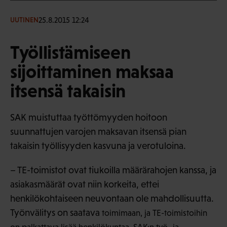
25.8.2015 12:24
UUTINEN
Työllistämiseen
sijoittaminen maksaa
itsensä takaisin
SAK muistuttaa työttömyyden hoitoon
suunnattujen varojen maksavan itsensä pian
takaisin työllisyyden kasvuna ja verotuloina.
– TE-toimistot ovat tiukoilla määrärahojen kanssa, ja
asiakasmäärät ovat niin korkeita, ettei
henkilökohtaiseen neuvontaan ole mahdollisuutta.
Työnvälitys on saatava
toimimaan, ja TE-toimistoihin