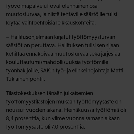
työvoimapalvelut ovat olennainen osa
muutosturvaa, ja niistä tehtäville säästöille tulisi
löytää vaihtoehtoisia leikkauskohteita.
– Hallitusohjelmaan kirjatut työttömyysturvan
säästöt on peruttava. Hallituksen tulisi sen sijaan
kehittää ennakoivaa muutosturvaa sekä järjestää
kouluttautumismahdollisuuksia työttömille
työnhakijoille, SAK:n työ- ja elinkeinojohtaja Matti
Tukiainen pohtii.
Tilastokeskuksen tänään julkaisemien
työttömyystilastojen mukaan työttömyysaste on
noussut vuoden aikana. Heinäkuussa työttömiä oli
8,4 prosenttia, kun viime vuonna samaan aikaan
työttömyysaste oli 7,0 prosenttia.