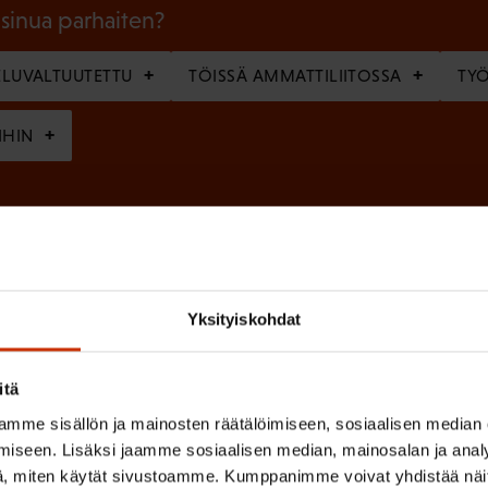
l
 sinua parhaiten?
l
LUVALTUUTETTU
TÖISSÄ AMMATTILIITOSSA
TY
i
n
IHIN
e
n
(
si
)
P
a
Yksityiskohdat
k
o
(
en ja käsittelyn
SAK:n viestintärekisterin
mukaisesti *
itä
P
l
mme sisällön ja mainosten räätälöimiseen, sosiaalisen median
a
l
iseen. Lisäksi jaamme sosiaalisen median, mainosalan ja analy
k
i
, miten käytät sivustoamme. Kumppanimme voivat yhdistää näitä t