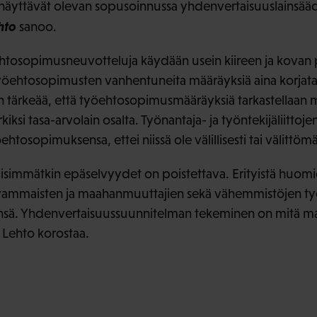
näyttävät olevan sopusoinnussa yhdenvertaisuuslainsää
hto
sanoo.
sopimusneuvotteluja käydään usein kiireen ja kovan pai
 työehtosopimusten vanhentuneita määräyksiä aina korjata
kin tärkeää, että työehtosopimusmääräyksiä tarkastellaa
ksi tasa-arvolain osalta. Työnantaja- ja työntekijäliittojen
tosopimuksensa, ettei niissä ole välillisesti tai välittömä
isimmätkin epäselvyydet on poistettava. Erityistä huomio
i vammaisten ja maahanmuuttajien sekä vähemmistöjen työ
nsä. Yhdenvertaisuussuunnitelman tekeminen on mitä mai
 Lehto korostaa.