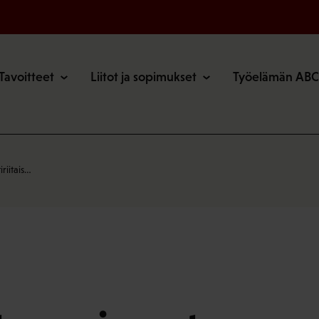
o
Tavoitteet
Liitot ja sopimukset
Työelämän ABC
riitais…