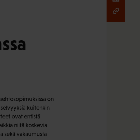
nssa
rkaehtosopimuksissa on
äselvyyksiä kuitenkin
teet ovat entistä
kia niitä koskevia
ntoa sekä vakaumusta