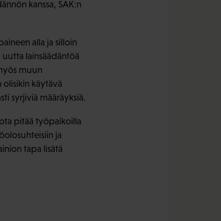
dännön kanssa, SAK:n
neen alla ja silloin
 uutta lainsäädäntöä
n myös muun
 olisikin käytävä
sti syrjiviä määräyksiä.
ta pitää työpaikoilla
olosuhteisiin ja
nion tapa lisätä