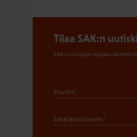
Tilaa SAK:n uutisk
SAK:n uutiskirje tarjoaa viikottain 
(
Etunimi
P
a
(
Sähköpostiosoite
k
P
o