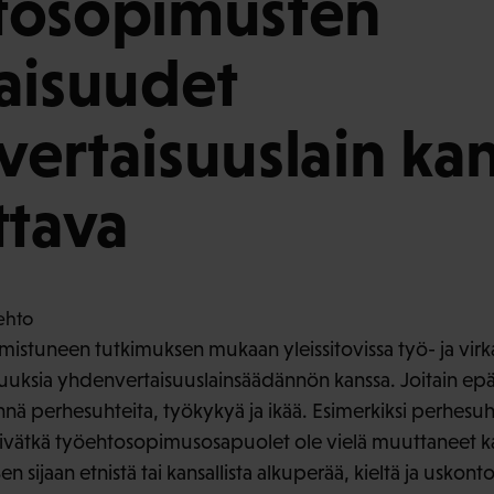
tosopimusten
itaisuudet
ertaisuuslain ka
ttava
lmistuneen tutkimuksen mukaan yleissitovissa työ- ja vi
taisuuksia yhdenvertaisuuslainsäädännön kanssa. Joitain ep
nnä perhesuhteita, työkykyä ja ikää. Esimerkiksi perhesuh
ätkä työehtosopimusosapuolet ole vielä muuttaneet kaik
 sijaan etnistä tai kansallista alkuperää, kieltä ja usko