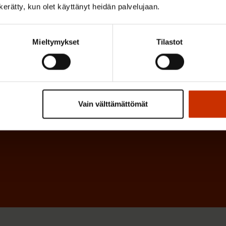
o
n kerätty, kun olet käyttänyt heidän palvelujaan.
n
l
e
l
i
Mieltymykset
Tilastot
n
n
)
e
n
)
Vain välttämättömät