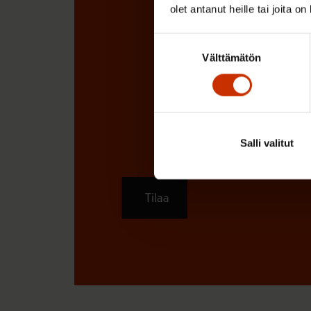
olet antanut heille tai joita o
Suostumuksen
Välttämätön
valinta
Salli valitut
Tilaa