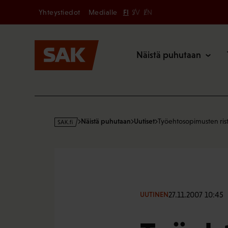
Secondary
Hyppää
Yhteystiedot
Medialle
FI
SV
EN
sisältöön
Päävalikk
Näistä puhutaan
s
Näistä puhutaan
Uutiset
Työehtosopimusten risti
a
k
·
f
i
27.11.2007 10:45
UUTINEN