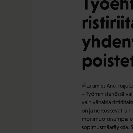
Työeh
ristiri
yhdenv
poiste
– Työministeriössä va
vain vähäisiä ristirii
on ja ne koskevat lähi
monimuotoisempia eiv
sopimusmääräyksiä. Sen