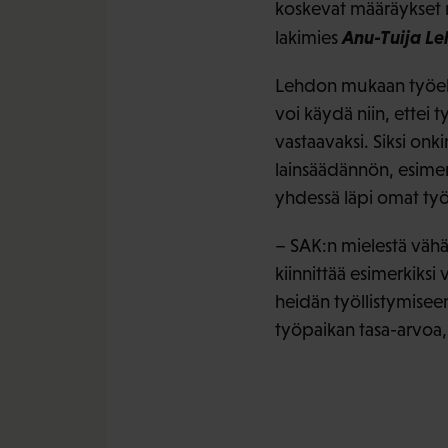
koskevat määräykset 
Anu-Tuija Le
lakimies
Lehdon mukaan työehto
voi käydä niin, ettei
vastaavaksi. Siksi on
lainsäädännön, esimerki
yhdessä läpi omat työeh
– SAK:n mielestä vähä
kiinnittää esimerkiks
heidän työllistymisee
työpaikan tasa-arvoa,