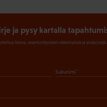
irje ja pysy kartalla tapahtumi
tutkittua tietoa, asiantuntijoiden näkemyksiä ja analyysejä.
(
Sukunimi
P
a
k
o