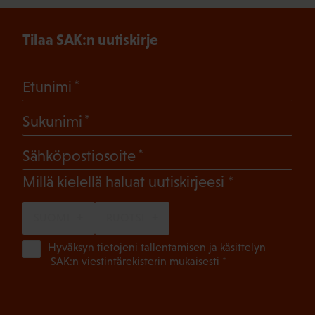
Tilaa SAK:n uutiskirje
(Pakollinen)
Etunimi
(Pakollinen)
Sukunimi
(Pakollinen)
Sähköpostiosoite
(Pakollinen)
Millä kielellä haluat uutiskirjeesi
SUOMI
RUOTSI
(Pa
Hyväksyn tietojeni tallentamisen ja käsittelyn
SAK:n viestintärekisterin
mukaisesti *