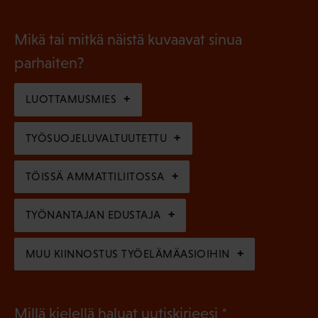
P
o
i
a
l
Mikä tai mitkä näistä kuvaavat sinua
n
k
l
parhaiten?
e
o
i
n
l
LUOTTAMUSMIES
n
)
l
e
TYÖSUOJELUVALTUUTETTU
i
n
n
)
TÖISSÄ AMMATTILIITOSSA
e
n
TYÖNANTAJAN EDUSTAJA
)
MUU KIINNOSTUS TYÖELÄMÄASIOIHIN
(
Millä kielellä haluat uutiskirjeesi