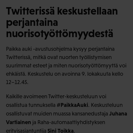
Twitterissä keskustellaan
perjantaina
nuorisotyöttömyydestä
Paikka auki -avustusohjelma kysyy perjantaina
Twitterissä, mitkä ovat nuorten työllistymisen
suurimmat esteet ja miten nuorisotyöttömyyttä voi
ehkäistä. Keskustelu on avoinna 9. lokakuuta kello
12–12.45.
Kaikille avoimeen Twitter-keskusteluun voi
#PaikkaAuki
osallistua tunnuksella
. Keskusteluun
Juhana
osallistuvat muiden muassa kansanedustaja
Vartiainen
ja Raha-automaattiyhdistyksen
Sini Toikka
erityisasiantuntija
.