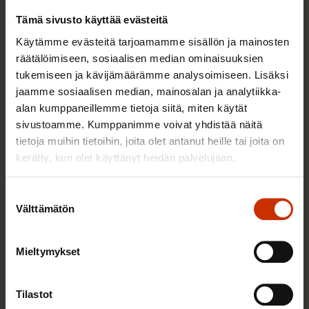
Tämä sivusto käyttää evästeitä
Käytämme evästeitä tarjoamamme sisällön ja mainosten
räätälöimiseen, sosiaalisen median ominaisuuksien
tukemiseen ja kävijämäärämme analysoimiseen. Lisäksi
jaamme sosiaalisen median, mainosalan ja analytiikka-
alan kumppaneillemme tietoja siitä, miten käytät
sivustoamme. Kumppanimme voivat yhdistää näitä
tietoja muihin tietoihin, joita olet antanut heille tai joita on
2.6.2026 11:00
kerätty, kun olet käyttänyt heidän palvelujaan.
Työmarkkinakeskusjärjestöt: Tuottava ja
hyvinvoiva työelämä on yhteinen asia
Suostumuksen
Välttämätön
valinta
TERVE JA HYVÄ TYÖELÄMÄ
Mieltymykset
Tilastot