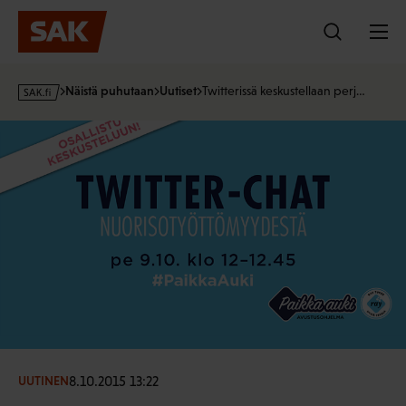
Hyppää
sisältöön
s
Näistä puhutaan
Uutiset
Twitterissä keskustellaan perj…
a
k
·
f
i
8.10.2015 13:22
UUTINEN