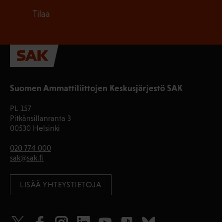
Tilaa
Suomen Ammattiliittojen Keskusjärjestö SAK
PL 157
Pitkänsillanranta 3
00530 Helsinki
020 774 000
sak@sak.fi
LISÄÄ YHTEYSTIETOJA