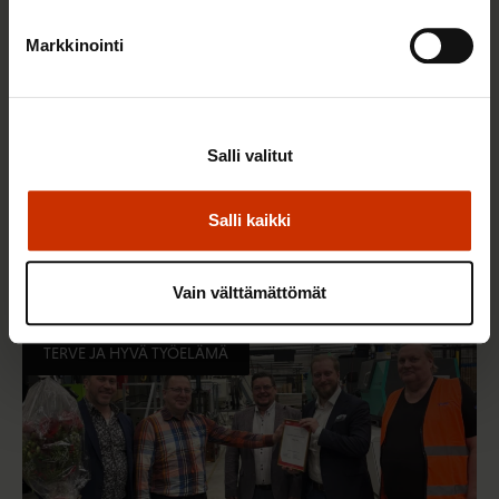
Markkinointi
Salli valitut
22.5.2026 9:00
Salli kaikki
Työaikaisella ruokailulla on väliä – lue vinkit
jaksamista tukevaan terveelliseen syömiseen
Vain välttämättömät
TERVE JA HYVÄ TYÖELÄMÄ