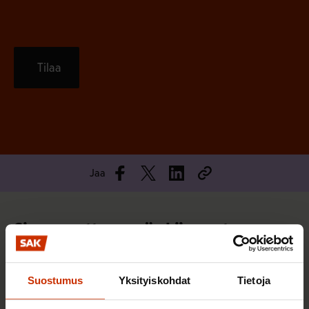
Tilaa
Jaa
Sinua saattaa myös kiinnostaa
TERVE JA HYVÄ TYÖELÄMÄ
Suostumus
Yksityiskohdat
Tietoja