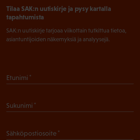
Tilaa SAK:n uutiskirje ja pysy kartalla
tapahtumista
SAK:n uutiskirje tarjoaa viikottain tutkittua tietoa,
asiantuntijoiden näkemyksiä ja analyysejä.
(
Etunimi
P
a
(
Sukunimi
k
P
o
a
l
(
Sähköpostiosoite
k
l