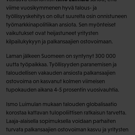
viime vuosikymmenen hyvä talous- ja
työllisyyskehitys on ollut suurelta osin onnistuneen
työmarkkinapolitiikan ansiota. Sen myönteiset
vaikutukset ovat heijastuneet yritysten
kilpailukykyyn ja palkansaajien ostovoimaan.
Laman jälkeen Suomeen on syntynyt 300 000
uutta työpaikkaa. Työllisyyden paranemisen ja
taloudellisen vakauden ansiosta palkansaajien
ostovoima on kasvanut kolmen viimeisen
tupokauden aikana 4-5 prosentin vuosivauhtia.
Ismo Luimulan mukaan talouden globalisaatio
korostaa kattavan tulopoliittisen ratkaisun tarvetta.
Laaja-alaisella sopimuksella voidaan parhaiten
turvata palkansaajien ostovoiman kasvu ja yritysten