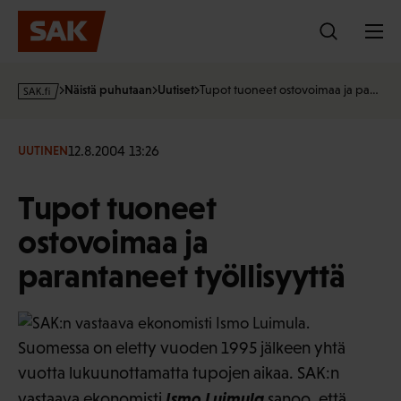
Hyppää
sisältöön
s
Näistä puhutaan
Uutiset
Tupot tuoneet ostovoimaa ja pa…
a
k
·
12.8.2004 13:26
UUTINEN
f
i
Tupot tuoneet
ostovoimaa ja
parantaneet työllisyyttä
Suomessa on eletty vuoden 1995 jälkeen yhtä
vuotta lukuunottamatta tupojen aikaa. SAK:n
Ismo Luimula
vastaava ekonomisti
sanoo, että