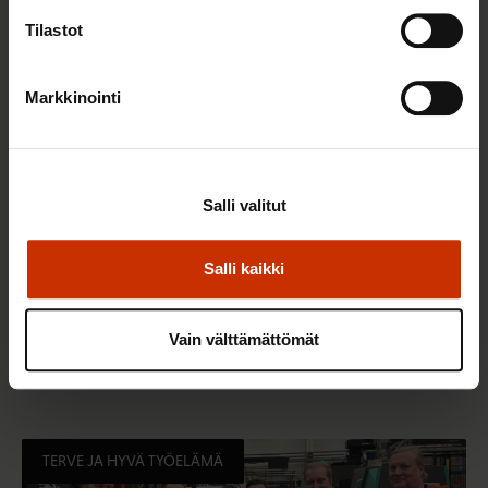
TERVE JA HYVÄ TYÖELÄMÄ
Tilastot
Markkinointi
Salli valitut
Salli kaikki
2.6.2026 11:00
Työmarkkinakeskusjärjestöt: Tuottava ja
Vain välttämättömät
hyvinvoiva työelämä on yhteinen asia
TERVE JA HYVÄ TYÖELÄMÄ