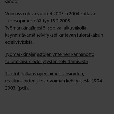
sanoo.
Voimassa oleva vuodet 2003 ja 2004 kattava
tuposopimus päättyy 15.2.2005.
Työmarkkinajärjestöt sopivat alkuviikolla
käynnistävänsä selvitykset kattavan tuloratkaisun
edellytyksistä.
Työmarkkinajärjestöjen yhteinen kannanotto
tuloratkaisun edellytysten selvittämisestä
Tilastot palkansaajien nimellisansioiden,
reaaliansioiden ja ostovoiman kehityksestä 1994-
2003
. (pdf).