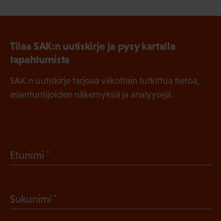
Tilaa SAK:n uutiskirje ja pysy kartalla
tapahtumista
SAK:n uutiskirje tarjoaa viikottain tutkittua tietoa,
asiantuntijoiden näkemyksiä ja analyysejä.
(
Etunimi
P
a
(
Sukunimi
k
P
o