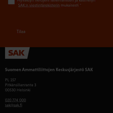
(Pa
Hyväksyn tietojeni tallentamisen ja käsittelyn
SAK:n viestintärekisterin
mukaisesti *
Tilaa
Suomen Ammattiliittojen Keskusjärjestö SAK
PL 157
Pitkänsillanranta 3
00530 Helsinki
020 774 000
sak@sak.fi