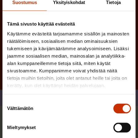
Suostumus
Yksityiskohdat
Tietoja
n
)
Tämä sivusto käyttää evästeitä
Käytämme evästeitä tarjoamamme sisällön ja mainosten
räätälöimiseen, sosiaalisen median ominaisuuksien
tukemiseen ja kävijämäärämme analysoimiseen. Lisäksi
Tilaa
jaamme sosiaalisen median, mainosalan ja analytiikka-
alan kumppaneillemme tietoja siitä, miten käytät
sivustoamme. Kumppanimme voivat yhdistää näitä
tietoja muihin tietoihin, joita olet antanut heille tai joita on
kerätty, kun olet käyttänyt heidän palvelujaan.
Jaa
Suostumuksen
Välttämätön
valinta
Sinua saattaa myös kiinnostaa
Mieltymykset