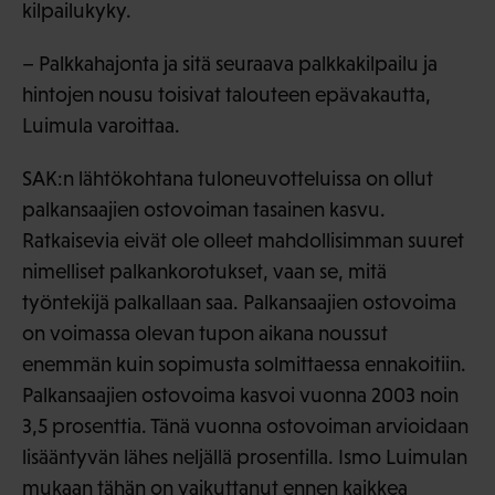
kilpailukyky.
– Palkkahajonta ja sitä seuraava palkkakilpailu ja
hintojen nousu toisivat talouteen epävakautta,
Luimula varoittaa.
SAK:n lähtökohtana tuloneuvotteluissa on ollut
palkansaajien ostovoiman tasainen kasvu.
Ratkaisevia eivät ole olleet mahdollisimman suuret
nimelliset palkankorotukset, vaan se, mitä
työntekijä palkallaan saa. Palkansaajien ostovoima
on voimassa olevan tupon aikana noussut
enemmän kuin sopimusta solmittaessa ennakoitiin.
Palkansaajien ostovoima kasvoi vuonna 2003 noin
3,5 prosenttia. Tänä vuonna ostovoiman arvioidaan
lisääntyvän lähes neljällä prosentilla. Ismo Luimulan
mukaan tähän on vaikuttanut ennen kaikkea