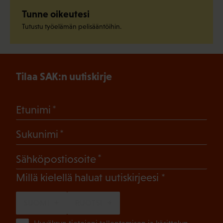
Tunne oikeutesi
Tutustu työelämän pelisääntöihin.
Tilaa SAK:n uutiskirje
(Pakollinen)
Etunimi
(Pakollinen)
Sukunimi
(Pakollinen)
Sähköpostiosoite
(Pakollinen)
Millä kielellä haluat uutiskirjeesi
SUOMI
RUOTSI