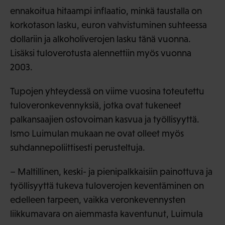
ennakoitua hitaampi inflaatio, minkä taustalla on
korkotason lasku, euron vahvistuminen suhteessa
dollariin ja alkoholiverojen lasku tänä vuonna.
Lisäksi tuloverotusta alennettiin myös vuonna
2003.
Tupojen yhteydessä on viime vuosina toteutettu
tuloveronkevennyksiä, jotka ovat tukeneet
palkansaajien ostovoiman kasvua ja työllisyyttä.
Ismo Luimulan mukaan ne ovat olleet myös
suhdannepoliittisesti perusteltuja.
– Maltillinen, keski- ja pienipalkkaisiin painottuva ja
työllisyyttä tukeva tuloverojen keventäminen on
edelleen tarpeen, vaikka veronkevennysten
liikkumavara on aiemmasta kaventunut, Luimula