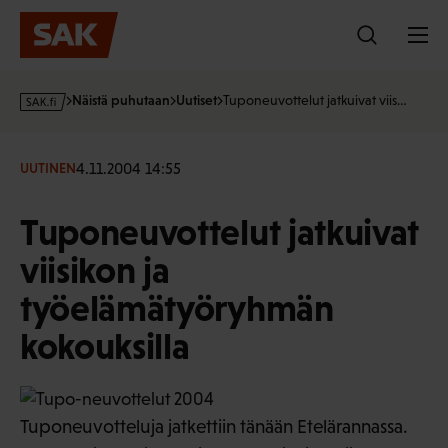
Hyppää
sisältöön
s
Näistä puhutaan
Uutiset
Tuponeuvottelut jatkuivat viis…
a
k
·
4.11.2004 14:55
UUTINEN
f
i
Tuponeuvottelut jatkuivat
viisikon ja
työelämätyöryhmän
kokouksilla
Tuponeuvotteluja jatkettiin tänään Etelärannassa.