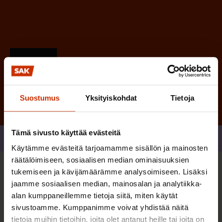
)
Tilaa
Suostumus
Yksityiskohdat
Tietoja
Tämä sivusto käyttää evästeitä
Jaa
Käytämme evästeitä tarjoamamme sisällön ja mainosten
räätälöimiseen, sosiaalisen median ominaisuuksien
tukemiseen ja kävijämäärämme analysoimiseen. Lisäksi
Sinua saattaa myös kiinnostaa
jaamme sosiaalisen median, mainosalan ja analytiikka-
alan kumppaneillemme tietoja siitä, miten käytät
sivustoamme. Kumppanimme voivat yhdistää näitä
TERVE JA HYVÄ TYÖELÄMÄ
tietoja muihin tietoihin, joita olet antanut heille tai joita on