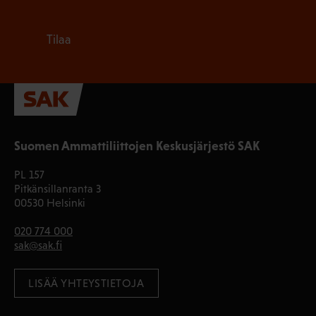
Tilaa
Suomen Ammattiliittojen Keskusjärjestö SAK
PL 157
Pitkänsillanranta 3
00530 Helsinki
020 774 000
sak@sak.fi
LISÄÄ YHTEYSTIETOJA