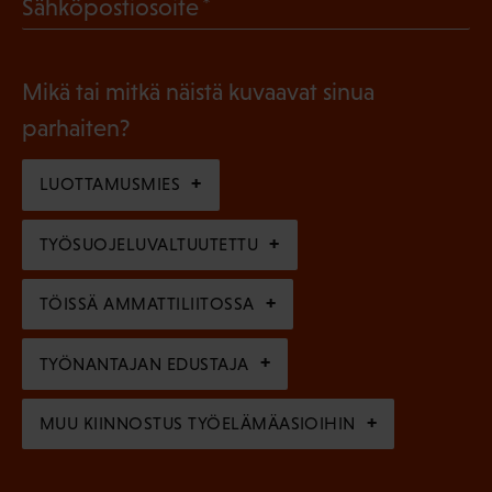
(
Sähköpostiosoite
k
l
P
o
i
a
l
Mikä tai mitkä näistä kuvaavat sinua
n
k
l
parhaiten?
e
o
i
n
l
LUOTTAMUSMIES
n
)
l
e
TYÖSUOJELUVALTUUTETTU
i
n
n
)
TÖISSÄ AMMATTILIITOSSA
e
n
TYÖNANTAJAN EDUSTAJA
)
MUU KIINNOSTUS TYÖELÄMÄASIOIHIN