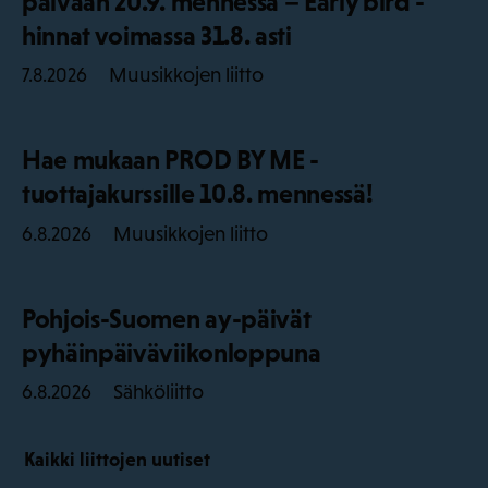
päivään 20.9. mennessä – Early bird -
hinnat voimassa 31.8. asti
Muusikkojen liitto
7.8.2026
Hae mukaan PROD BY ME -
tuottajakurssille 10.8. mennessä!
Muusikkojen liitto
6.8.2026
Pohjois-Suomen ay-päivät
pyhäinpäiväviikonloppuna
Sähköliitto
6.8.2026
Kaikki liittojen uutiset