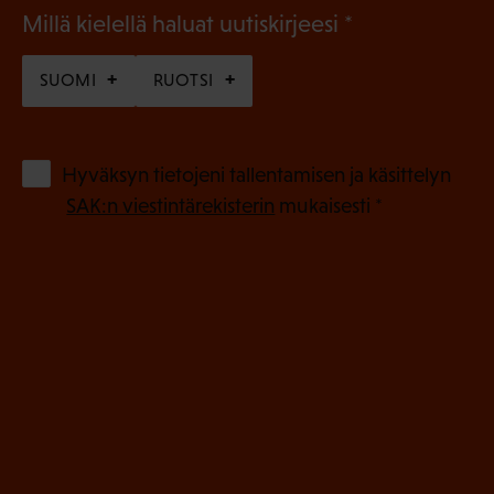
(
Millä kielellä haluat uutiskirjeesi
P
SUOMI
RUOTSI
a
k
o
(
Hyväksyn tietojeni tallentamisen ja käsittelyn
P
l
SAK:n viestintärekisterin
mukaisesti *
a
l
k
i
o
n
l
e
l
i
n
n
)
e
n