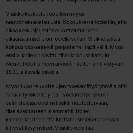
Viisikko keskusteli edelleen myös
neuvotteluaikataulusta. Kokouksessa todettiin, että
aikaa keskusjärjestöneuvottelutuloksen
aikaansaamiselle on todella vähän. Viisikko jatkaa
kokoustyöskentelyä perjantaina iltapäivällä. Myös
ensi viikolle on sovittu tiivis kokousaikataulu.
Neuvottelutilanteen arvioitiin kuitenkin tiivistyvän
15.11. alkavalla viikolla.
Myös tuponeuvottelujen työelämätyöryhmä aloitti
tänään työskentelynsä. Työelämätyöryhmän
valmistelussa ovat nyt sekä muutosturvaan,
tilaajavastuuseen ja ammattiliittojen
kanneoikeuteen että luottamusmiehen asemaan
liittyvät kysymykset. Viisikko odottaa