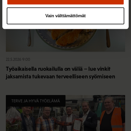
Vain välttämättömät
22.5.2026 9:00
Työaikaisella ruokailulla on väliä – lue vinkit
jaksamista tukevaan terveelliseen syömiseen
TERVE JA HYVÄ TYÖELÄMÄ