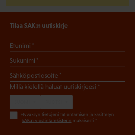
Tilaa SAK:n uutiskirje
(Pakollinen)
Etunimi
(Pakollinen)
Sukunimi
(Pakollinen)
Sähköpostiosoite
(Pakollinen)
Millä kielellä haluat uutiskirjeesi
SUOMI
RUOTSI
(Pa
Hyväksyn tietojeni tallentamisen ja käsittelyn
SAK:n viestintärekisterin
mukaisesti *