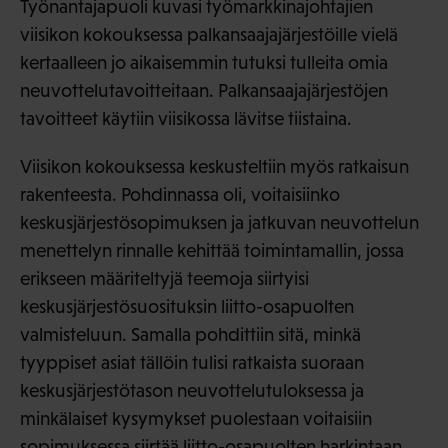
Työnantajapuoli kuvasi työmarkkinajohtajien
viisikon kokouksessa palkansaajajärjestöille vielä
kertaalleen jo aikaisemmin tutuksi tulleita omia
neuvottelutavoitteitaan. Palkansaajajärjestöjen
tavoitteet käytiin viisikossa lävitse tiistaina.
Viisikon kokouksessa keskusteltiin myös ratkaisun
rakenteesta. Pohdinnassa oli, voitaisiinko
keskusjärjestösopimuksen ja jatkuvan neuvottelun
menettelyn rinnalle kehittää toimintamallin, jossa
erikseen määriteltyjä teemoja siirtyisi
keskusjärjestösuosituksin liitto-osapuolten
valmisteluun. Samalla pohdittiin sitä, minkä
tyyppiset asiat tällöin tulisi ratkaista suoraan
keskusjärjestötason neuvottelutuloksessa ja
minkälaiset kysymykset puolestaan voitaisiin
sopimuksessa siirtää liitto-osapuolten harkintaan.