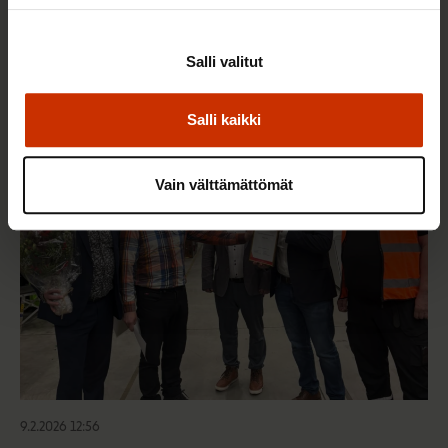
22.5.2026 9:00
Työaikaisella ruokailulla on väliä – lue vinkit
Salli valitut
jaksamista tukevaan terveelliseen syömiseen
Salli kaikki
TERVE JA HYVÄ TYÖELÄMÄ
Vain välttämättömät
9.2.2026 12:56