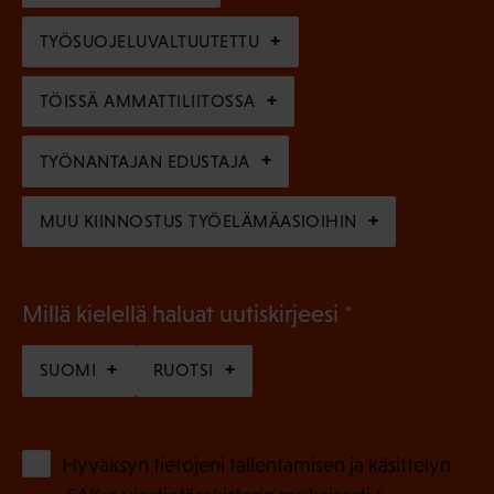
)
l
e
TYÖSUOJELUVALTUUTETTU
i
n
n
)
TÖISSÄ AMMATTILIITOSSA
e
n
TYÖNANTAJAN EDUSTAJA
)
MUU KIINNOSTUS TYÖELÄMÄASIOIHIN
(
Millä kielellä haluat uutiskirjeesi
P
SUOMI
RUOTSI
a
k
o
(
Hyväksyn tietojeni tallentamisen ja käsittelyn
P