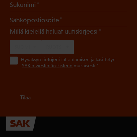
(Pakollinen)
Sukunimi
(Pakollinen)
Sähköpostiosoite
(Pakollinen)
Millä kielellä haluat uutiskirjeesi
SUOMI
RUOTSI
(Pa
Hyväksyn tietojeni tallentamisen ja käsittelyn
SAK:n viestintärekisterin
mukaisesti *
Tilaa