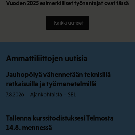
Vuoden 2025 esimerkilliset työnantajat ovat tässä
Kaikki uutiset
Ammattiliittojen uutisia
Jauhopölyä vähennetään teknisillä
ratkaisuilla ja työmenetelmillä
Ajankohtaista – SEL
7.8.2026
Tallenna kurssitodistuksesi Telmosta
14.8. mennessä