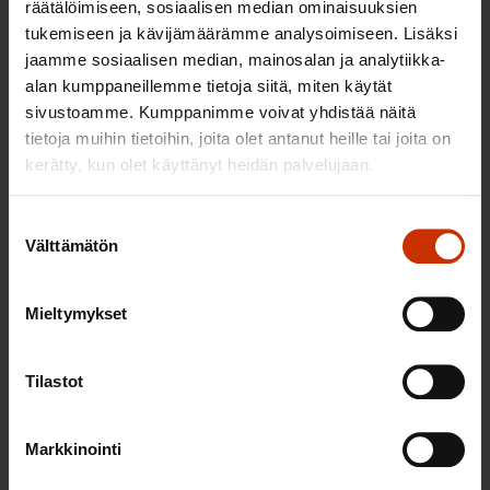
räätälöimiseen, sosiaalisen median ominaisuuksien
tukemiseen ja kävijämäärämme analysoimiseen. Lisäksi
jaamme sosiaalisen median, mainosalan ja analytiikka-
2.6.2026 11:00
alan kumppaneillemme tietoja siitä, miten käytät
Työmarkkinakeskusjärjestöt: Tuottava ja
sivustoamme. Kumppanimme voivat yhdistää näitä
hyvinvoiva työelämä on yhteinen asia
tietoja muihin tietoihin, joita olet antanut heille tai joita on
kerätty, kun olet käyttänyt heidän palvelujaan.
TERVE JA HYVÄ TYÖELÄMÄ
Suostumuksen
Välttämätön
valinta
Mieltymykset
Tilastot
Markkinointi