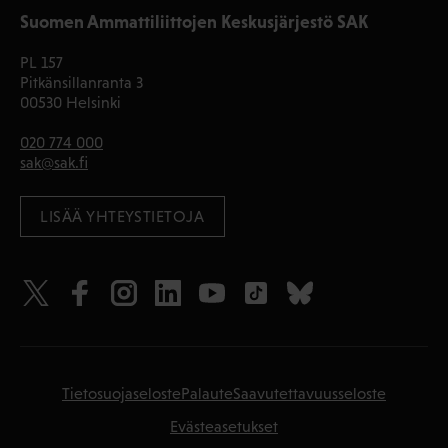
Suomen Ammattiliittojen Keskusjärjestö SAK
PL 157
Pitkänsillanranta 3
00530 Helsinki
020 774 000
sak@sak.fi
LISÄÄ YHTEYSTIETOJA
Tietosuojaseloste
Palaute
Saavutettavuusseloste
Evästeasetukset