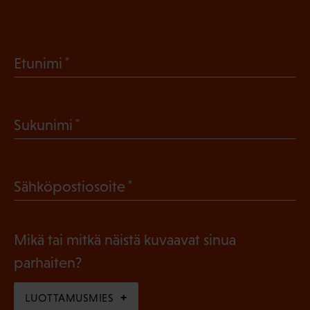
(
Etunimi
P
a
(
Sukunimi
k
P
o
a
l
(
Sähköpostiosoite
k
l
P
o
i
a
l
Mikä tai mitkä näistä kuvaavat sinua
n
k
l
parhaiten?
e
o
i
n
l
LUOTTAMUSMIES
n