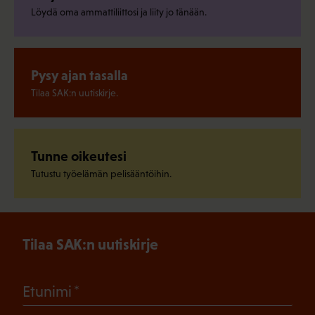
Löydä oma ammattiliittosi ja liity jo tänään.
Pysy ajan tasalla
Tilaa SAK:n uutiskirje.
Tunne oikeutesi
Tutustu työelämän pelisääntöihin.
Tilaa SAK:n uutiskirje
(Pakollinen)
Etunimi