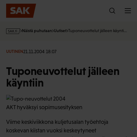
Hyppää
sisältöön
s
Näistä puhutaan
Uutiset
Tuponeuvottelut jälleen käynti…
a
k
·
21.11.2004 18:07
UUTINEN
f
i
Tuponeuvottelut jälleen
käyntiin
AKT hyväksyi sopimusesityksen
Viime keskiviikkona kuljetusalan työehtoja
koskevan kiistan vuoksi keskeytyneet