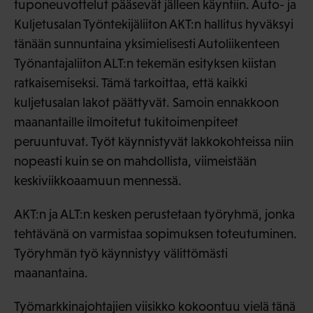
tuponeuvottelut pääsevät jälleen käyntiin. Auto- ja
Kuljetusalan Työntekijäliiton AKT:n hallitus hyväksyi
tänään sunnuntaina yksimielisesti Autoliikenteen
Työnantajaliiton ALT:n tekemän esityksen kiistan
ratkaisemiseksi. Tämä tarkoittaa, että kaikki
kuljetusalan lakot päättyvät. Samoin ennakkoon
maanantaille ilmoitetut tukitoimenpiteet
peruuntuvat. Työt käynnistyvät lakkokohteissa niin
nopeasti kuin se on mahdollista, viimeistään
keskiviikkoaamuun mennessä.
AKT:n ja ALT:n kesken perustetaan työryhmä, jonka
tehtävänä on varmistaa sopimuksen toteutuminen.
Työryhmän työ käynnistyy välittömästi
maanantaina.
Työmarkkinajohtajien viisikko kokoontuu vielä tänä