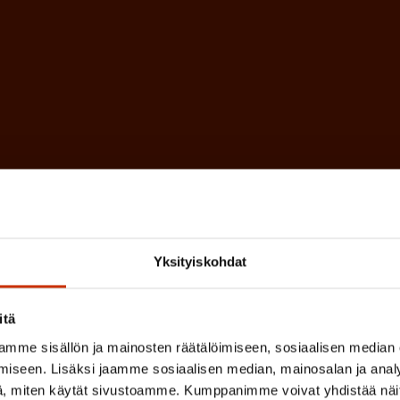
a
l
k
i
o
n
l
e
l
i
n
n
)
e
n
)
Yksityiskohdat
itä
mme sisällön ja mainosten räätälöimiseen, sosiaalisen median
iseen. Lisäksi jaamme sosiaalisen median, mainosalan ja analy
, miten käytät sivustoamme. Kumppanimme voivat yhdistää näitä t