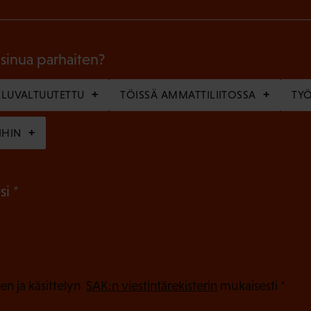
k
o
l
 sinua parhaiten?
l
LUVALTUUTETTU
TÖISSÄ AMMATTILIITOSSA
TY
i
n
IHIN
e
n
(
si
)
P
a
k
o
(
en ja käsittelyn
SAK:n viestintärekisterin
mukaisesti *
P
l