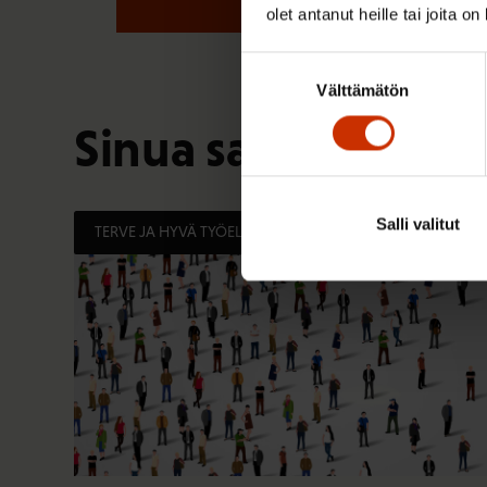
olet antanut heille tai joita o
Suostumuksen
Välttämätön
valinta
Sinua saattaa myös
Salli valitut
TERVE JA HYVÄ TYÖELÄMÄ