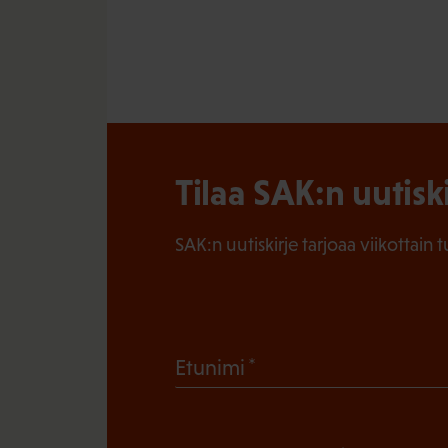
Tilaa SAK:n uutisk
SAK:n uutiskirje tarjoaa viikottain 
(
Etunimi
P
a