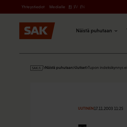
Secondary
Hyppää
Yhteystiedot
Medialle
FI
SV
EN
sisältöön
Päävalikk
Näistä puhutaan
s
Näistä puhutaan
Uutiset
Tupon indeksikynnys ei
a
k
·
f
i
17.11.2003 11:25
UUTINEN