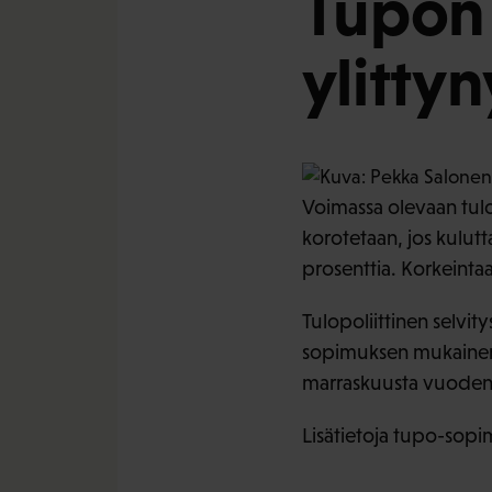
Tupon 
ylittyn
Voimassa olevaan tulo
korotetaan, jos kulut
prosenttia. Korkeintaa
Tulopoliittinen selvit
sopimuksen mukainen 
marraskuusta vuoden
Lisätietoja tupo-sopi