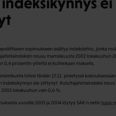
indeksikynnys ei
yt
poliittiseen sopimukseen sisältyy indeksiehto, jonka mu
tajahintaindeksin nousu marraskuusta 2002 lokakuuhun 200
n 0,4 prosentin ylitettä ei kuitenkaan makseta.
ystoimikunta totesi tänään 17.11. pidetyssä kokouksessaan
indeksikynnys ole ylittynyt. Kuluttajahintaindeksi nous
 2003 lokakuuhun vain 0,6 %.
muksesta vuosille 2003 ja 2004 löytyy SAK:n netin
tupo-n