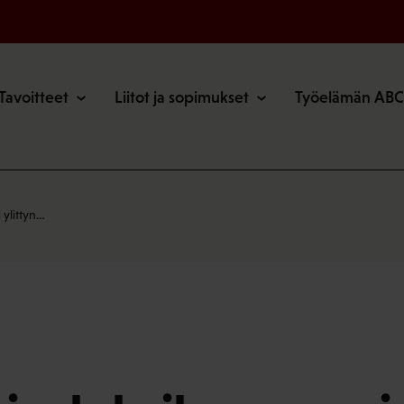
o
Tavoitteet
Liitot ja sopimukset
Työelämän ABC
 ylittyn…