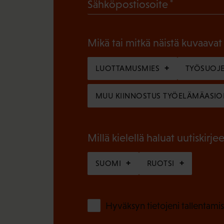
(
Sähköpostiosoite
k
P
o
a
l
Mikä tai mitkä näistä kuvaavat
k
l
o
LUOTTAMUSMIES
TYÖSUOJE
i
l
n
MUU KIINNOSTUS TYÖELÄMÄASIO
l
e
i
n
n
Millä kielellä haluat uutiskirjee
)
e
SUOMI
RUOTSI
n
)
Hyväksyn tietojeni tallentamis