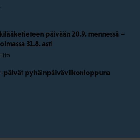
o
kilääketieteen päivään 20.9. mennessä –
oimassa 31.8. asti
iitto
-päivät pyhäinpäiväviikonloppuna