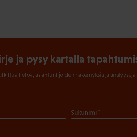
irje ja pysy kartalla tapahtumi
tutkittua tietoa, asiantuntijoiden näkemyksiä ja analyysejä.
(
Sukunimi
P
a