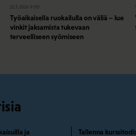
22.5.2026 9:00
Työaikaisella ruokailulla on väliä – lue
vinkit jaksamista tukevaan
terveelliseen syömiseen
isia
isuilla ja
Tallenna kurssitod