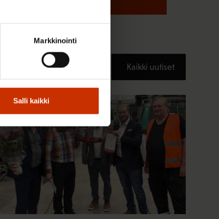
Markkinointi
Kaikki uutiset
Salli kaikki
TERVE JA HYVÄ TYÖELÄMÄ