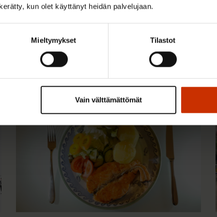
n kerätty, kun olet käyttänyt heidän palvelujaan.
Mieltymykset
Tilastot
 kiinnostaa
Vain välttämättömät
TERVE JA HYVÄ TYÖELÄMÄ