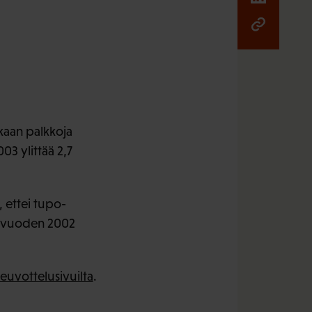
kaan palkkoja
3 ylittää 2,7
, ettei tupo-
i vuoden 2002
euvottelusivuilta
.