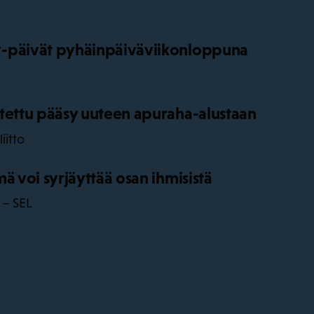
-päivät pyhäinpäiväviikonloppuna
tettu pääsy uuteen apuraha-alustaan
iitto
ä voi syrjäyttää osan ihmisistä
 – SEL