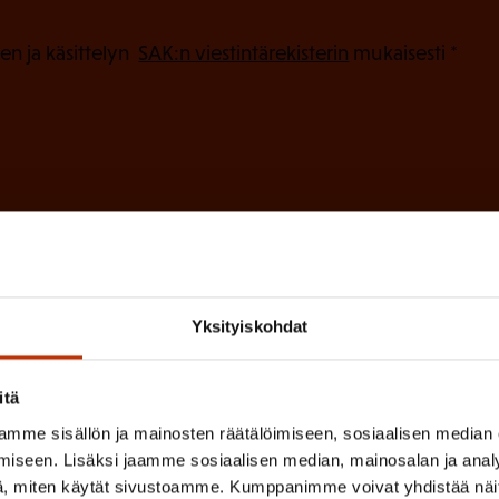
k
o
(
en ja käsittelyn
SAK:n viestintärekisterin
mukaisesti *
P
l
a
l
k
i
o
n
l
e
l
i
n
n
)
e
Yksityiskohdat
n
)
itä
mme sisällön ja mainosten räätälöimiseen, sosiaalisen median
iseen. Lisäksi jaamme sosiaalisen median, mainosalan ja analy
, miten käytät sivustoamme. Kumppanimme voivat yhdistää näitä t