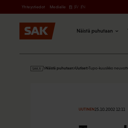
Secondary
Hyppää
Yhteystiedot
Medialle
FI
SV
EN
sisältöön
Päävalikk
Näistä puhutaan
s
Näistä puhutaan
Uutiset
Tupo-kuusikko neuvotte
a
k
·
f
i
25.10.2002 12:11
UUTINEN