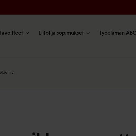
o
Tavoitteet
Liitot ja sopimukset
Työelämän ABC
lee tiiv…