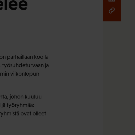
elee
n parhaillaan koolla
. työsuhdeturvaan ja
mmin viikonlopun
nta, johon kuuluu
eljä työryhmää:
ryhmistä ovat olleet