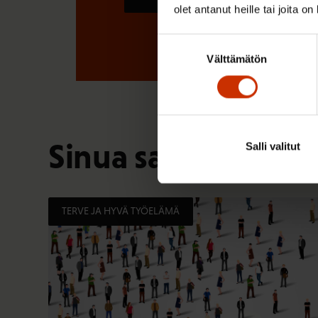
olet antanut heille tai joita o
Suostumuksen
Välttämätön
valinta
Sinua saattaa myös
Salli valitut
TERVE JA HYVÄ TYÖELÄMÄ