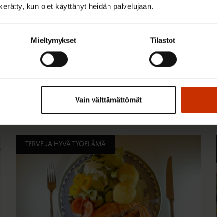
n kerätty, kun olet käyttänyt heidän palvelujaan.
Mieltymykset
Tilastot
 kiinnostaa
Vain välttämättömät
TERVE JA HYVÄ TYÖELÄMÄ