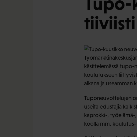
Tupo-k
tiiviisti
Työmarkkinakeskusjär
käsittelemässä tupo-
koulutukseen liittyv
aikana ja useamman ker
Tuponeuvottelujen org
useita edustajia kaiki
kaprokki-, työelämä-, 
koolla mm. koulutus-