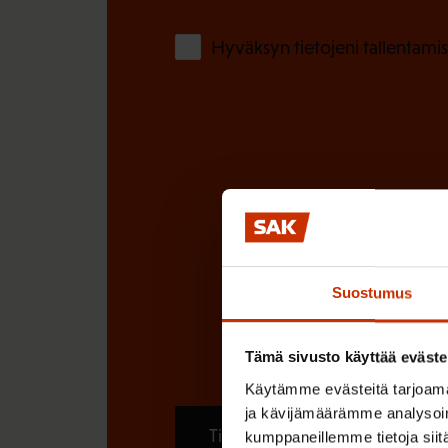
)
Hyväksyn tietojeni tallentamis
Suostumus
Tämä sivusto käyttää eväste
Käytämme evästeitä tarjoama
ja kävijämäärämme analysoim
Tilaa
kumppaneillemme tietoja siitä