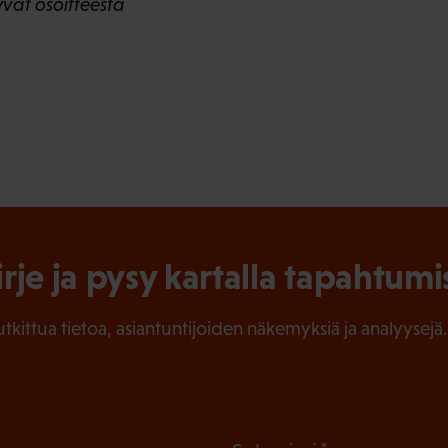
yvät osoitteesta
irje ja pysy kartalla tapahtumi
tutkittua tietoa, asiantuntijoiden näkemyksiä ja analyysejä.