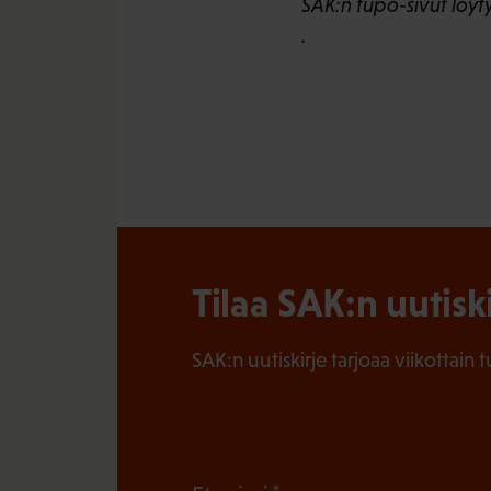
SAK:n tupo-sivut löyt
.
Tilaa SAK:n uutisk
SAK:n uutiskirje tarjoaa viikottain 