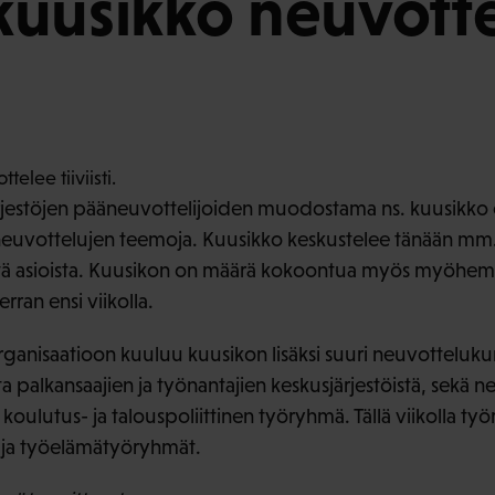
uusikko neuvott
jestöjen pääneuvottelijoiden muodostama ns. kuusikko o
neuvottelujen teemoja. Kuusikko keskustelee tänään mm
istä asioista. Kuusikon on määrä kokoontua myös myöhe
ran ensi viikolla.
anisaatioon kuuluu kuusikon lisäksi suuri neuvotteluku
sta palkansaajien ja työnantajien keskusjärjestöistä, sekä n
koulutus- ja talouspoliittinen työryhmä. Tällä viikolla työ
 ja työelämätyöryhmät.