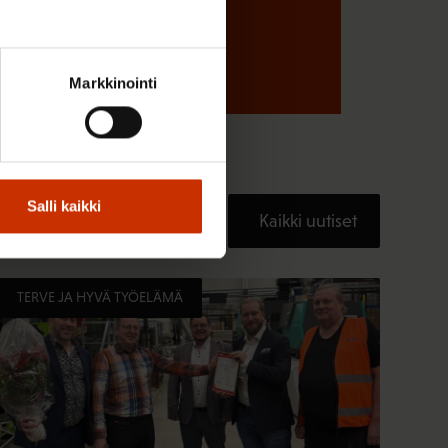
Markkinointi
Salli kaikki
Kaikki uutiset
TERVE JA HYVÄ TYÖELÄMÄ