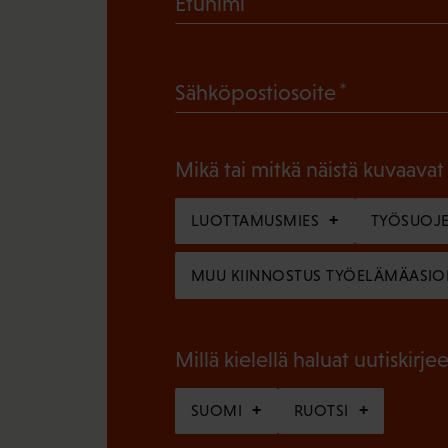
(
Etunimi
P
a
(
Sähköpostiosoite
k
P
o
a
l
Mikä tai mitkä näistä kuvaavat
k
l
o
LUOTTAMUSMIES
TYÖSUOJE
i
l
n
MUU KIINNOSTUS TYÖELÄMÄASIO
l
e
i
n
n
Millä kielellä haluat uutiskirjee
)
e
SUOMI
RUOTSI
n