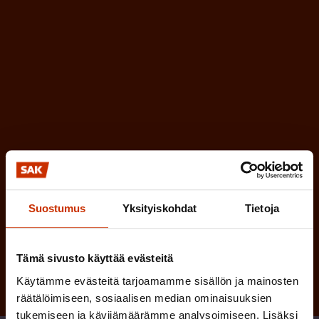
o
n
l
e
l
i
n
n
)
e
n
)
Suostumus
Yksityiskohdat
Tietoja
Tilaa
Tämä sivusto käyttää evästeitä
Käytämme evästeitä tarjoamamme sisällön ja mainosten
räätälöimiseen, sosiaalisen median ominaisuuksien
tukemiseen ja kävijämäärämme analysoimiseen. Lisäksi