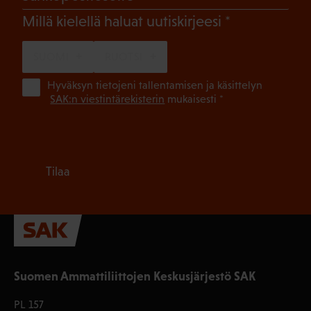
(Pakollinen)
Millä kielellä haluat uutiskirjeesi
SUOMI
RUOTSI
(Pa
Hyväksyn tietojeni tallentamisen ja käsittelyn
SAK:n viestintärekisterin
mukaisesti *
Tilaa
Suomen Ammattiliittojen Keskusjärjestö SAK
PL 157