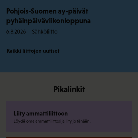
Pohjois-Suomen ay-päivät
pyhäinpäiväviikonloppuna
Sähköliitto
6.8.2026
Kaikki liittojen uutiset
Pikalinkit
Liity ammattiliittoon
Löydä oma ammattiliittosi ja liity jo tänään.