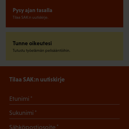
Pysy ajan tasalla
Tilaa SAK:n uutiskirje.
Tunne oikeutesi
Tutustu työelämän pelisääntöihin.
Tilaa SAK:n uutiskirje
(Pakollinen)
Etunimi
(Pakollinen)
Sukunimi
(Pakollinen)
Sähköpostiosoite