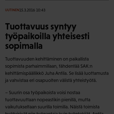
15.3.2016 10:43
UUTINEN
Tuottavuus syntyy
työpaikoilla yhteisesti
sopimalla
Tuottavuuden kehittäminen on paikallista
sopimista parhaimmillaan, tähdentää SAK:n
kehittämispäällikkö Juha Antila. Se lisää luottamusta
ja vahvistaa eri osapuolten välistä yhteistyötä.
– Suurin osa työpaikoista voisi nostaa
tuottavuuttaan nopeastikin pienillä, mutta
vaikutukseltaan suurilla toimilla. Näistä toimista
hyötyisivät niin työnantaja kuin työntekijät, Antila