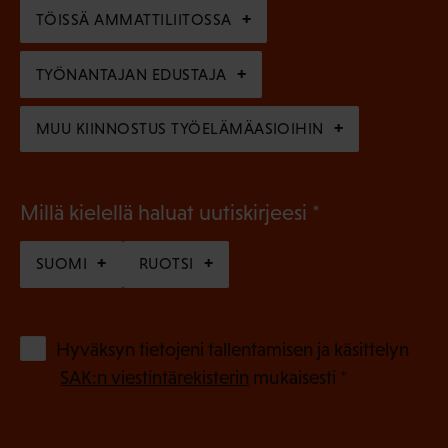
n
)
TÖISSÄ AMMATTILIITOSSA
e
n
TYÖNANTAJAN EDUSTAJA
)
MUU KIINNOSTUS TYÖELÄMÄASIOIHIN
(
Millä kielellä haluat uutiskirjeesi
P
SUOMI
RUOTSI
a
k
o
(
Hyväksyn tietojeni tallentamisen ja käsittelyn
P
l
SAK:n viestintärekisterin
mukaisesti *
a
l
k
i