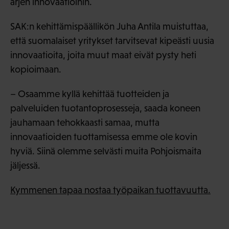
arjen innovaatioihin.
SAK:n kehittämispäällikön Juha Antila muistuttaa,
että suomalaiset yritykset tarvitsevat kipeästi uusia
innovaatioita, joita muut maat eivät pysty heti
kopioimaan.
– Osaamme kyllä kehittää tuotteiden ja
palveluiden tuotantoprosesseja, saada koneen
jauhamaan tehokkaasti samaa, mutta
innovaatioiden tuottamisessa emme ole kovin
hyviä. Siinä olemme selvästi muita Pohjoismaita
jäljessä.
Kymmenen tapaa nostaa työpaikan tuottavuutta.