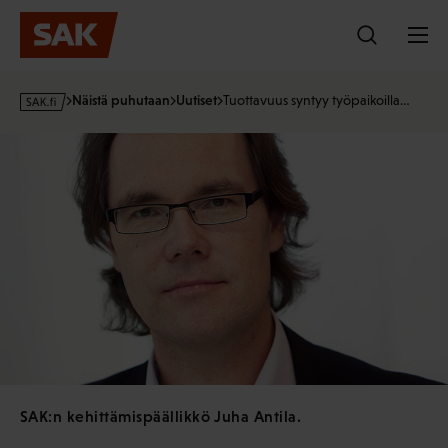
Hyppää
sisältöön
s
Näistä puhutaan
Uutiset
Tuottavuus syntyy työpaikoilla…
a
k
·
f
i
SAK:n kehittämispäällikkö Juha Antila.