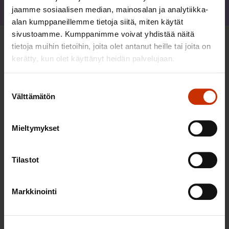
jaamme sosiaalisen median, mainosalan ja analytiikka-
Jaa
alan kumppaneillemme tietoja siitä, miten käytät
sivustoamme. Kumppanimme voivat yhdistää näitä
tietoja muihin tietoihin, joita olet antanut heille tai joita on
Sinua saattaa myös kiinnostaa
kerätty, kun olet käyttänyt heidän palvelujaan.
TERVE JA HYVÄ TYÖELÄMÄ
Suostumuksen
Välttämätön
valinta
Mieltymykset
Tilastot
Markkinointi
2.6.2026 11:00