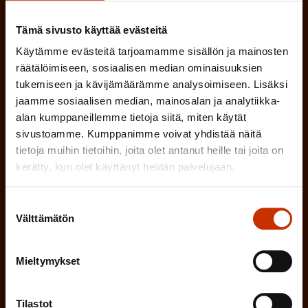
(
Sähköpostiosoite
k
l
P
o
Tämä sivusto käyttää evästeitä
i
a
Käytämme evästeitä tarjoamamme sisällön ja mainosten
l
Mikä tai mitkä näistä kuvaavat sinua
n
k
räätälöimiseen, sosiaalisen median ominaisuuksien
l
parhaiten?
e
tukemiseen ja kävijämäärämme analysoimiseen. Lisäksi
o
i
jaamme sosiaalisen median, mainosalan ja analytiikka-
n
l
LUOTTAMUSMIES
alan kumppaneillemme tietoja siitä, miten käytät
n
)
sivustoamme. Kumppanimme voivat yhdistää näitä
l
e
tietoja muihin tietoihin, joita olet antanut heille tai joita on
TYÖSUOJELUVALTUUTETTU
i
n
kerätty, kun olet käyttänyt heidän palvelujaan.
n
)
TÖISSÄ AMMATTILIITOSSA
e
Suostumuksen
Välttämätön
valinta
n
TYÖNANTAJAN EDUSTAJA
)
Mieltymykset
MUU KIINNOSTUS TYÖELÄMÄASIOIHIN
Tilastot