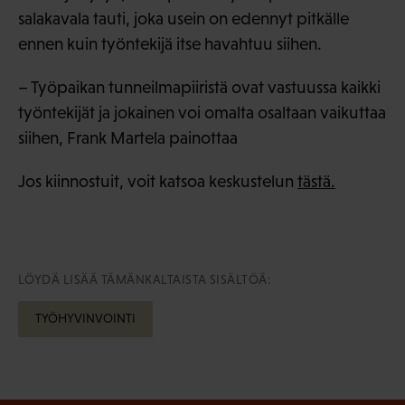
salakavala tauti, joka usein on edennyt pitkälle
ennen kuin työntekijä itse havahtuu siihen.
– Työpaikan tunneilmapiiristä ovat vastuussa kaikki
työntekijät ja jokainen voi omalta osaltaan vaikuttaa
siihen, Frank Martela painottaa
Jos kiinnostuit, voit katsoa keskustelun
tästä.
LÖYDÄ LISÄÄ TÄMÄNKALTAISTA SISÄLTÖÄ:
TYÖHYVINVOINTI