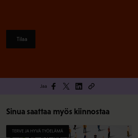
)
Tilaa
Jaa
Sinua saattaa myös kiinnostaa
TERVE JA HYVÄ TYÖELÄMÄ