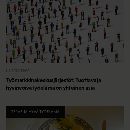
2.6.2026 11:00
Työmarkkinakeskusjärjestöt: Tuottava ja
hyvinvoiva työelämä on yhteinen asia
TERVE JA HYVÄ TYÖELÄMÄ