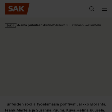
Hyppää
sisältöön
s
Näistä puhutaan
Uutiset
Tulevaisuus tänään -keskustelu…
a
k
·
f
i
Tunteiden roolia työelämässä pohtivat Jarkko Eloranta,
Frank Martela ja Susanna Puumi. Kuva Helinä Kuusela.