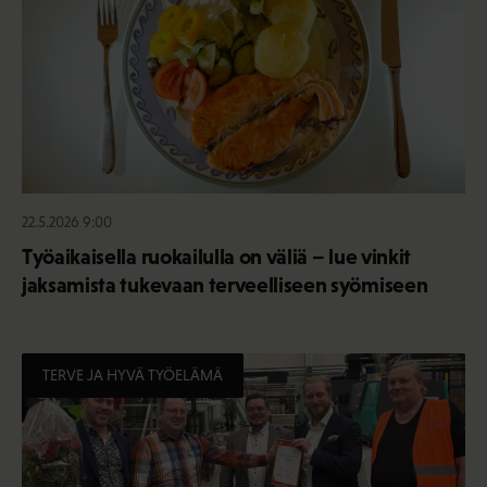
22.5.2026 9:00
Työaikaisella ruokailulla on väliä – lue vinkit
jaksamista tukevaan terveelliseen syömiseen
TERVE JA HYVÄ TYÖELÄMÄ