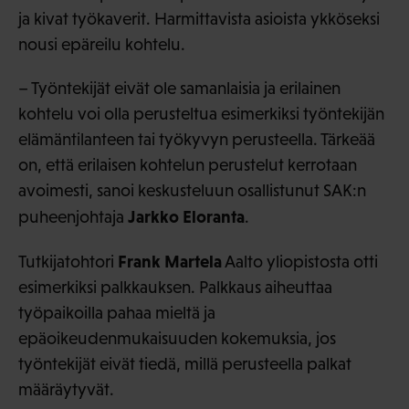
ja kivat työkaverit. Harmittavista asioista ykköseksi
nousi epäreilu kohtelu.
– Työntekijät eivät ole samanlaisia ja erilainen
kohtelu voi olla perusteltua esimerkiksi työntekijän
elämäntilanteen tai työkyvyn perusteella. Tärkeää
on, että erilaisen kohtelun perustelut kerrotaan
avoimesti, sanoi keskusteluun osallistunut SAK:n
Jarkko Eloranta
puheenjohtaja
.
Frank Martela
Tutkijatohtori
Aalto yliopistosta otti
esimerkiksi palkkauksen. Palkkaus aiheuttaa
työpaikoilla pahaa mieltä ja
epäoikeudenmukaisuuden kokemuksia, jos
työntekijät eivät tiedä, millä perusteella palkat
määräytyvät.