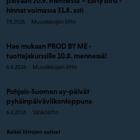
päivään 20.9. mennessä – Early bird -
hinnat voimassa 31.8. asti
Muusikkojen liitto
7.8.2026
Hae mukaan PROD BY ME -
tuottajakurssille 10.8. mennessä!
Muusikkojen liitto
6.8.2026
Pohjois-Suomen ay-päivät
pyhäinpäiväviikonloppuna
Sähköliitto
6.8.2026
Kaikki liittojen uutiset