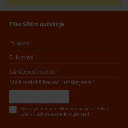
Tilaa SAK:n uutiskirje
(Pakollinen)
Etunimi
(Pakollinen)
Sukunimi
(Pakollinen)
Sähköpostiosoite
(Pakollinen)
Millä kielellä haluat uutiskirjeesi
SUOMI
RUOTSI
(Pa
Hyväksyn tietojeni tallentamisen ja käsittelyn
SAK:n viestintärekisterin
mukaisesti *