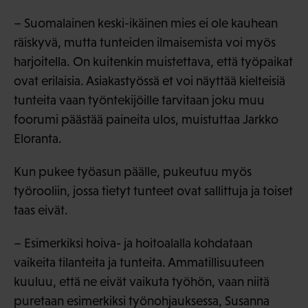
– Suomalainen keski-ikäinen mies ei ole kauhean
räiskyvä, mutta tunteiden ilmaisemista voi myös
harjoitella. On kuitenkin muistettava, että työpaikat
ovat erilaisia. Asiakastyössä et voi näyttää kielteisiä
tunteita vaan työntekijöille tarvitaan joku muu
foorumi päästää paineita ulos, muistuttaa Jarkko
Eloranta.
Kun pukee työasun päälle, pukeutuu myös
työrooliin, jossa tietyt tunteet ovat sallittuja ja toiset
taas eivät.
– Esimerkiksi hoiva- ja hoitoalalla kohdataan
vaikeita tilanteita ja tunteita. Ammatillisuuteen
kuuluu, että ne eivät vaikuta työhön, vaan niitä
puretaan esimerkiksi työnohjauksessa, Susanna