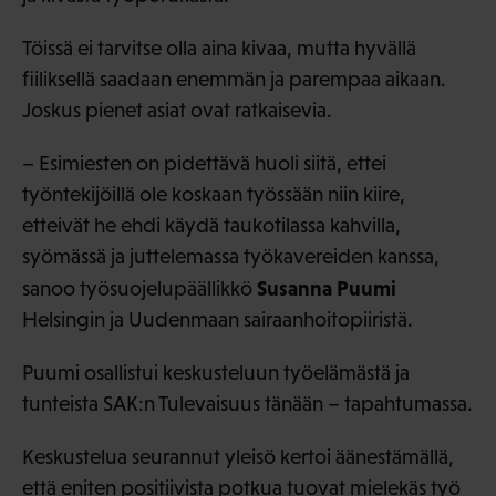
Töissä ei tarvitse olla aina kivaa, mutta hyvällä
fiiliksellä saadaan enemmän ja parempaa aikaan.
Joskus pienet asiat ovat ratkaisevia.
– Esimiesten on pidettävä huoli siitä, ettei
työntekijöillä ole koskaan työssään niin kiire,
etteivät he ehdi käydä taukotilassa kahvilla,
syömässä ja juttelemassa työkavereiden kanssa,
Susanna Puumi
sanoo työsuojelupäällikkö
Helsingin ja Uudenmaan sairaanhoitopiiristä.
Puumi osallistui keskusteluun työelämästä ja
tunteista SAK:n Tulevaisuus tänään – tapahtumassa.
Keskustelua seurannut yleisö kertoi äänestämällä,
että eniten positiivista potkua tuovat mielekäs työ