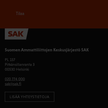
Tilaa
Suomen Ammattiliittojen Keskusjärjestö SAK
PL 157
Pitkänsillanranta 3
00530 Helsinki
020 774 000
sak@sak.fi
LISÄÄ YHTEYSTIETOJA