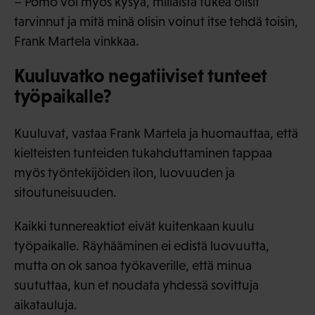
– Pomo voi myös kysyä, millaista tukea olisit
tarvinnut ja mitä minä olisin voinut itse tehdä toisin,
Frank Martela vinkkaa.
Kuuluvatko negatiiviset tunteet
työpaikalle?
Kuuluvat, vastaa Frank Martela ja huomauttaa, että
kielteisten tunteiden tukahduttaminen tappaa
myös työntekijöiden ilon, luovuuden ja
sitoutuneisuuden.
Kaikki tunnereaktiot eivät kuitenkaan kuulu
työpaikalle. Räyhääminen ei edistä luovuutta,
mutta on ok sanoa työkaverille, että minua
suututtaa, kun et noudata yhdessä sovittuja
aikatauluja.