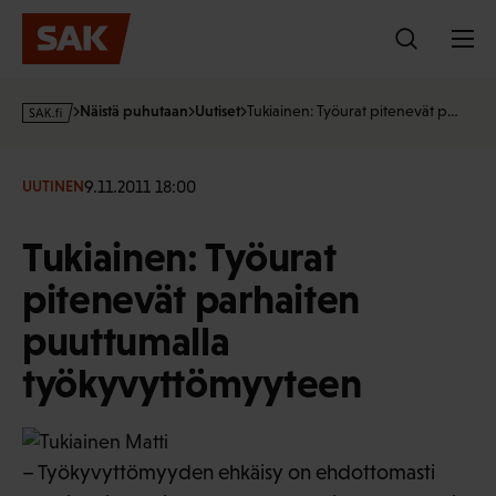
Hyppää
sisältöön
s
Näistä puhutaan
Uutiset
Tukiainen: Työurat pitenevät p…
a
k
·
9.11.2011 18:00
UUTINEN
f
i
Tukiainen: Työurat
pitenevät parhaiten
puuttumalla
työkyvyttömyyteen
– Työkyvyttömyyden ehkäisy on ehdottomasti