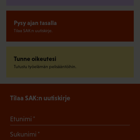
Pysy ajan tasalla
Tilaa SAK:n uutiskirje.
Tunne oikeutesi
Tutustu työelämän pelisääntöihin.
Tilaa SAK:n uutiskirje
(Pakollinen)
Etunimi
(Pakollinen)
Sukunimi