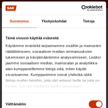
Jaa
Suostumus
Yksityiskohdat
Tietoja
Sinua saattaa myös kiinnostaa
Tämä sivusto käyttää evästeitä
Käytämme evästeitä tarjoamamme sisällön ja mainosten
TERVE JA HYVÄ TYÖELÄMÄ
räätälöimiseen, sosiaalisen median ominaisuuksien
tukemiseen ja kävijämäärämme analysoimiseen. Lisäksi
jaamme sosiaalisen median, mainosalan ja analytiikka-
alan kumppaneillemme tietoja siitä, miten käytät
sivustoamme. Kumppanimme voivat yhdistää näitä
tietoja muihin tietoihin, joita olet antanut heille tai joita on
kerätty, kun olet käyttänyt heidän palvelujaan.
Suostumuksen
Välttämätön
valinta