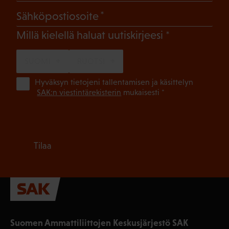
(Pakollinen)
Sähköpostiosoite
(Pakollinen)
Millä kielellä haluat uutiskirjeesi
SUOMI
RUOTSI
(Pa
Hyväksyn tietojeni tallentamisen ja käsittelyn
SAK:n viestintärekisterin
mukaisesti *
Tilaa
Suomen Ammattiliittojen Keskusjärjestö SAK