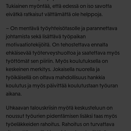
Tukiainen myöntää, että edessä on iso savotta
eivätkä ratkaisut välttämättä ole helppoja.
– On mentävä työyhteisötasolle ja parannettava
johtamista sekä lisättävä työpaikan
motivaatiotekijöitä. On tehostettava ennalta
ehkäisevää työterveyshuoltoa ja saatettava myös
työttömät sen piiriin. Myös koulutuksella on
keskeinen merkitys. Jokaisella nuorella ja
työikäisellä on oltava mahdollisuus hankkia
koulutus ja myös päivittää koulutustaan työuran
aikana.
Uhkaavan talouskriisin myötä keskusteluun on
noussut työurien pidentämisen lisäksi taas myös
työeläkkeiden rahoitus. Rahoitus on turvattava