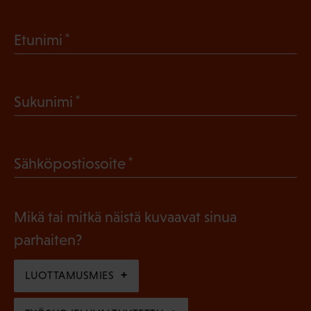
(
Etunimi
P
a
(
Sukunimi
k
P
o
a
l
(
Sähköpostiosoite
k
l
P
o
i
a
l
Mikä tai mitkä näistä kuvaavat sinua
n
k
l
parhaiten?
e
o
i
n
l
LUOTTAMUSMIES
n
)
l
e