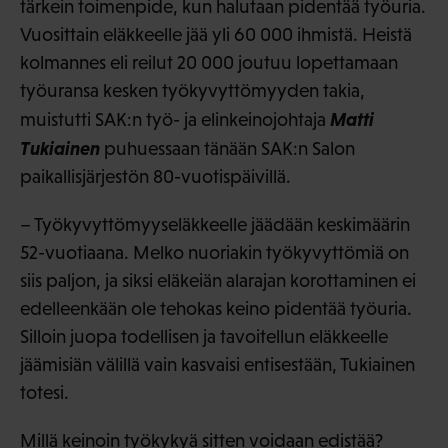
tärkein toimenpide, kun halutaan pidentää työuria.
Vuosittain eläkkeelle jää yli 60 000 ihmistä. Heistä
kolmannes eli reilut 20 000 joutuu lopettamaan
työuransa kesken työkyvyttömyyden takia,
Matti
muistutti SAK:n työ- ja elinkeinojohtaja
Tukiainen
puhuessaan tänään SAK:n Salon
paikallisjärjestön 80-vuotispäivillä.
– Työkyvyttömyyseläkkeelle jäädään keskimäärin
52-vuotiaana. Melko nuoriakin työkyvyttömiä on
siis paljon, ja siksi eläkeiän alarajan korottaminen ei
edelleenkään ole tehokas keino pidentää työuria.
Silloin juopa todellisen ja tavoitellun eläkkeelle
jäämisiän välillä vain kasvaisi entisestään, Tukiainen
totesi.
Millä keinoin työkykyä sitten voidaan edistää?