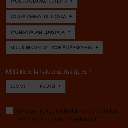
TYÖSUOJELUVALTUUTETTU
i
n
n
)
TÖISSÄ AMMATTILIITOSSA
e
n
TYÖNANTAJAN EDUSTAJA
)
MUU KIINNOSTUS TYÖELÄMÄASIOIHIN
(
Millä kielellä haluat uutiskirjeesi
P
SUOMI
RUOTSI
a
k
o
(
Hyväksyn tietojeni tallentamisen ja käsittelyn
P
l
SAK:n viestintärekisterin
mukaisesti *
a
l