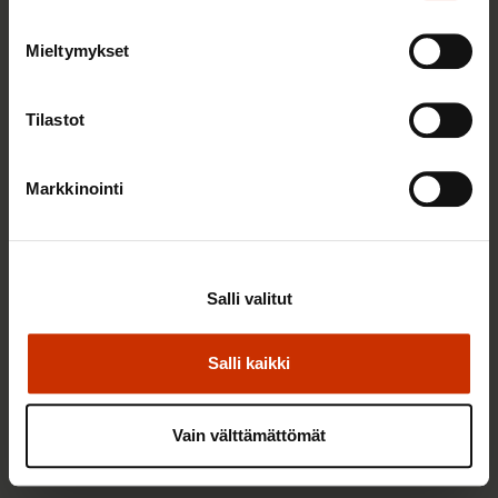
2.6.2026 11:00
Mieltymykset
Työmarkkinakeskusjärjestöt: Tuottava ja
hyvinvoiva työelämä on yhteinen asia
Tilastot
TERVE JA HYVÄ TYÖELÄMÄ
Markkinointi
Salli valitut
Salli kaikki
Vain välttämättömät
22.5.2026 9:00