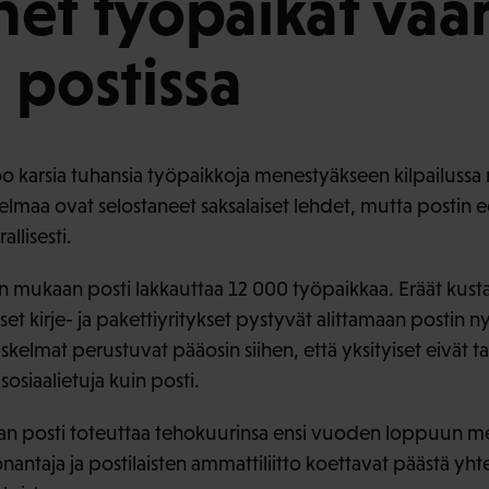
et työpaikat vaa
 postissa
koo karsia tuhansia työpaikkoja menestyäkseen kilpailuss
lmaa ovat selostaneet saksalaiset lehdet, mutta postin ed
allisesti.
 mukaan posti lakkauttaa 12 000 työpaikkaa. Eräät kust
iset kirje- ja pakettiyritykset pystyvät alittamaan postin 
askelmat perustuvat pääosin siihen, että yksityiset eivät ta
sosiaalietuja kuin posti.
aan posti toteuttaa tehokuurinsa ensi vuoden loppuun m
nantaja ja postilaisten ammattiliitto koettavat päästä y