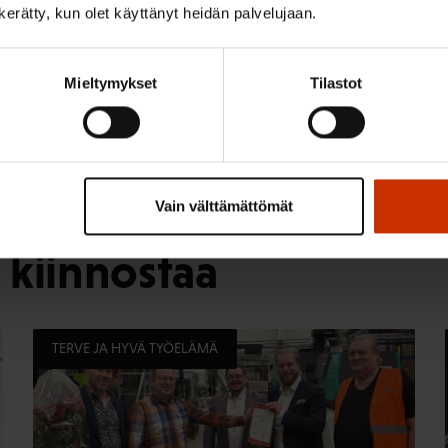
n kerätty, kun olet käyttänyt heidän palvelujaan.
Mieltymykset
Tilastot
Vain välttämättömät
 kiinnostaa
TERVE JA HYVÄ TYÖELÄMÄ