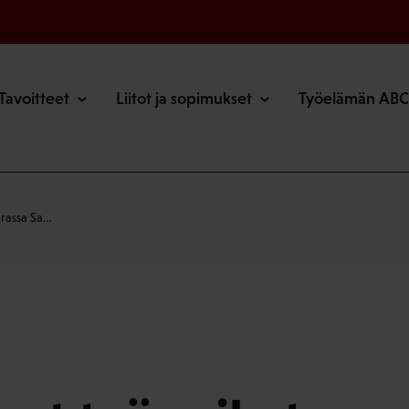
o
Tavoitteet
Liitot ja sopimukset
Työelämän ABC
arassa Sa…