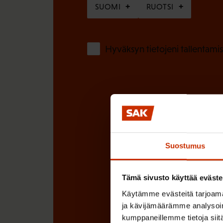
SUOMI
RUOTSI
n
)
Hyväksyn tietojeni tallentamis
Suostumus
Tämä sivusto käyttää eväste
Käytämme evästeitä tarjoama
ja kävijämäärämme analysoim
kumppaneillemme tietoja siitä