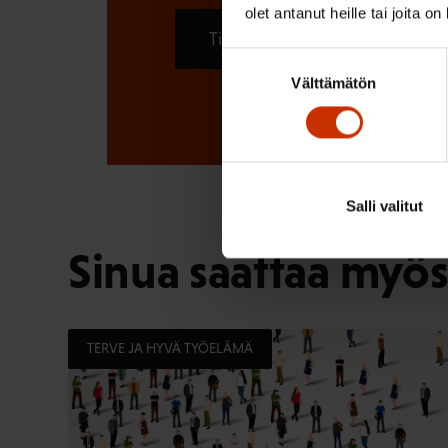
olet antanut heille tai joita o
Tilaa
Suostumuksen
Välttämätön
valinta
Salli valitut
Sinua saattaa myös
TERVE JA HYVÄ TYÖELÄMÄ