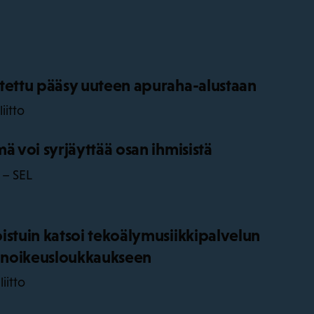
tettu pääsy uuteen apuraha-alustaan
iitto
ä voi syrjäyttää osan ihmisistä
 – SEL
istuin katsoi tekoälymusiikkipalvelun
jänoikeusloukkaukseen
iitto