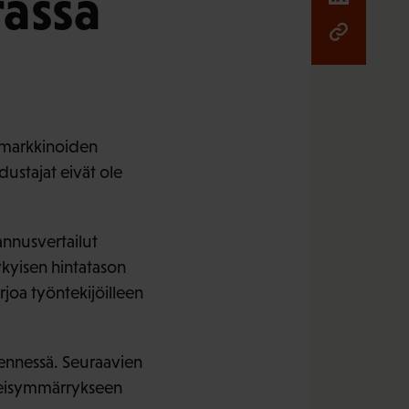
rassa
a markkinoiden
ustajat eivät ole
annusvertailut
nykyisen hintatason
rjoa työntekijöilleen
ennessä. Seuraavien
hteisymmärrykseen