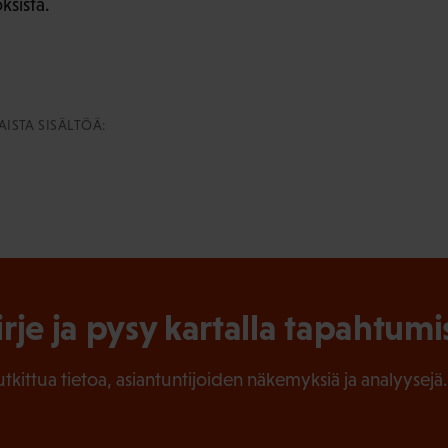
ksista.
ISTA SISÄLTÖÄ:
irje ja pysy kartalla tapahtumi
tutkittua tietoa, asiantuntijoiden näkemyksiä ja analyysejä.