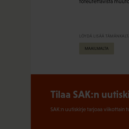
toteutettavista muuto
LÖYDÄ LISÄÄ TÄMÄNKALTA
MAAILMALTA
Tilaa SAK:n uutisk
SAK:n uutiskirje tarjoaa viikottain 