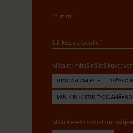
(
Etunimi
P
a
(
Sähköpostiosoite
k
P
o
a
l
Mikä tai mitkä näistä kuvaavat
k
l
o
LUOTTAMUSMIES
TYÖSUOJE
i
l
n
MUU KIINNOSTUS TYÖELÄMÄASIO
l
e
i
n
n
Millä kielellä haluat uutiskirjee
)
e