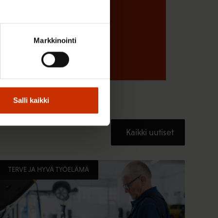
Markkinointi
Salli kaikki
Kaikki uutiset
TERVE JA HYVÄ TYÖELÄMÄ