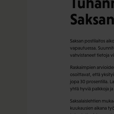
Tuhann
Saksan
Saksan postilaitos ai
vapautuessa. Suunnite
vahvistaneet tietoja vir
Raskaimpien arvioiden
osoittavat, että yksity
jopa 30 prosentilla. L
yhtä hyviä palkkoja ja 
Saksalaislehtien muk
kuukausien aikana työ