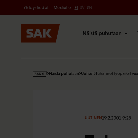
Secondary
Hyppää
Yhteystiedot
Medialle
FI
SV
EN
sisältöön
Päävalikk
Näistä puhutaan
s
Näistä puhutaan
Uutiset
Tuhannet työpaikat va
a
k
·
f
i
19.2.2001 9:28
UUTINEN