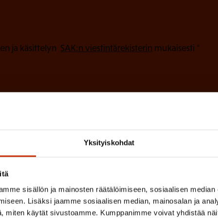
a
k
o
(
en ja käsittelyn
SAK:n viestintärekisterin
mukaisesti *
P
l
a
l
k
i
o
n
l
e
l
i
n
Yksityiskohdat
n
)
e
itä
n
mme sisällön ja mainosten räätälöimiseen, sosiaalisen median
)
iseen. Lisäksi jaamme sosiaalisen median, mainosalan ja analy
, miten käytät sivustoamme. Kumppanimme voivat yhdistää näitä t