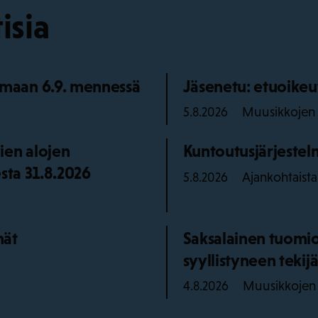
isia
maan 6.9. mennessä
Jäsenetu: etuoikeu
Muusikkojen l
5.8.2026
ien alojen
Kuntoutusjärjestelm
sta 31.8.2026
Ajankohtaista
5.8.2026
mät
Saksalainen tuomio
syyllistyneen teki
Muusikkojen l
4.8.2026