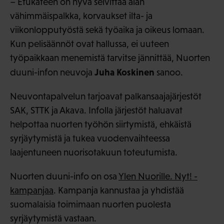
– Etukäteen on hyvä selvittää alan
vähimmäispalkka, korvaukset ilta- ja
viikonlopputyöstä sekä työaika ja oikeus lomaan.
Kun pelisäännöt ovat hallussa, ei uuteen
työpaikkaan menemistä tarvitse jännittää, Nuorten
Juha Koskinen
duuni-infon neuvoja
sanoo.
Neuvontapalvelun tarjoavat palkansaajajärjestöt
SAK, STTK ja Akava. Infolla järjestöt haluavat
helpottaa nuorten työhön siirtymistä, ehkäistä
syrjäytymistä ja tukea vuodenvaihteessa
laajentuneen nuorisotakuun toteutumista.
Nuorten duuni-info on osa
Ylen Nuorille. Nyt! -
kampanjaa
. Kampanja kannustaa ja yhdistää
suomalaisia toimimaan nuorten puolesta
syrjäytymistä vastaan.