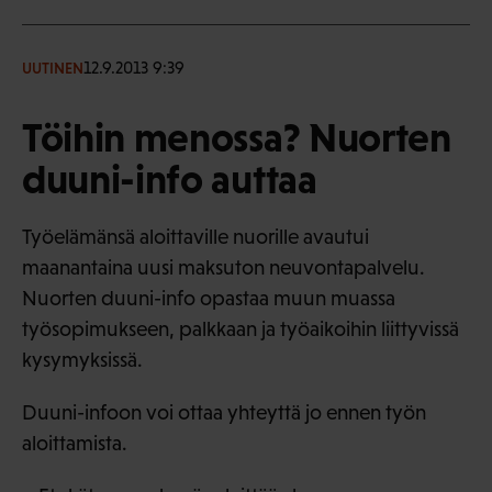
12.9.2013 9:39
UUTINEN
Töihin menossa? Nuorten
duuni-info auttaa
Työelämänsä aloittaville nuorille avautui
maanantaina uusi maksuton neuvontapalvelu.
Nuorten duuni-info opastaa muun muassa
työsopimukseen, palkkaan ja työaikoihin liittyvissä
kysymyksissä.
Duuni-infoon voi ottaa yhteyttä jo ennen työn
aloittamista.