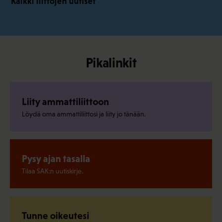
Kaikki liittojen uutiset
Pikalinkit
Liity ammattiliittoon
Löydä oma ammattiliittosi ja liity jo tänään.
Pysy ajan tasalla
Tilaa SAK:n uutiskirje.
Tunne oikeutesi