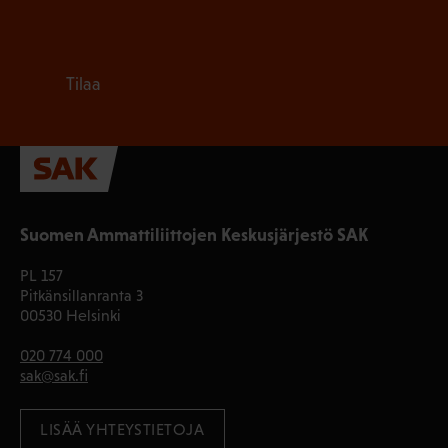
Tilaa
Suomen Ammattiliittojen Keskusjärjestö SAK
PL 157
Pitkänsillanranta 3
00530 Helsinki
020 774 000
sak@sak.fi
LISÄÄ YHTEYSTIETOJA