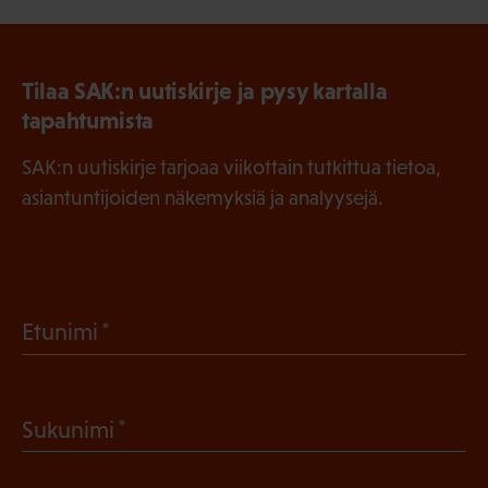
Tilaa SAK:n uutiskirje ja pysy kartalla
tapahtumista
SAK:n uutiskirje tarjoaa viikottain tutkittua tietoa,
asiantuntijoiden näkemyksiä ja analyysejä.
(
Etunimi
P
a
(
Sukunimi
k
P
o