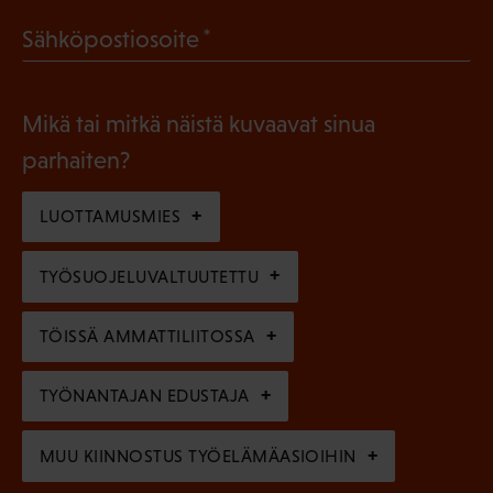
a
l
(
Sähköpostiosoite
k
l
P
o
i
a
l
Mikä tai mitkä näistä kuvaavat sinua
n
k
l
parhaiten?
e
o
i
n
l
LUOTTAMUSMIES
n
)
l
e
TYÖSUOJELUVALTUUTETTU
i
n
n
)
TÖISSÄ AMMATTILIITOSSA
e
n
TYÖNANTAJAN EDUSTAJA
)
MUU KIINNOSTUS TYÖELÄMÄASIOIHIN