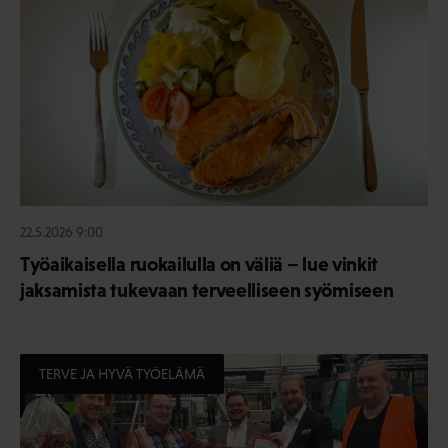
22.5.2026 9:00
Työaikaisella ruokailulla on väliä – lue vinkit
jaksamista tukevaan terveelliseen syömiseen
TERVE JA HYVÄ TYÖELÄMÄ