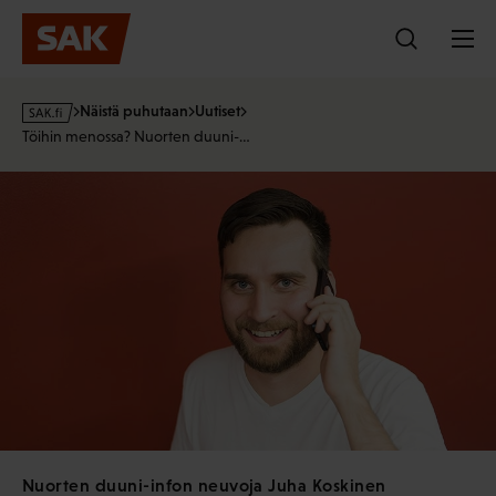
Hyppää
sisältöön
s
Näistä puhutaan
Uutiset
a
Töihin menossa? Nuorten duuni-…
k
·
f
i
Nuorten duuni-infon neuvoja Juha Koskinen