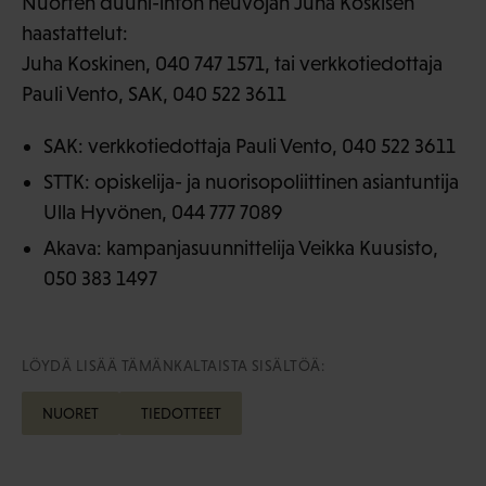
Nuorten duuni-infon neuvojan Juha Koskisen
haastattelut:
Juha Koskinen, 040 747 1571, tai verkkotiedottaja
Pauli Vento, SAK, 040 522 3611
SAK: verkkotiedottaja Pauli Vento, 040 522 3611
STTK: opiskelija- ja nuorisopoliittinen asiantuntija
Ulla Hyvönen, 044 777 7089
Akava: kampanjasuunnittelija Veikka Kuusisto,
050 383 1497
LÖYDÄ LISÄÄ TÄMÄNKALTAISTA SISÄLTÖÄ:
NUORET
TIEDOTTEET