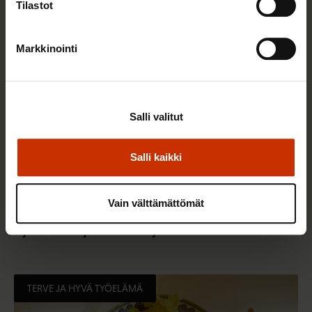
TERVE JA HYVÄ TYÖELÄMÄ
Tilastot
Markkinointi
Salli valitut
Salli kaikki
2.6.2026 11:00
Vain välttämättömät
Työmarkkinakeskusjärjestöt: Tuottava ja
hyvinvoiva työelämä on yhteinen asia
TERVE JA HYVÄ TYÖELÄMÄ