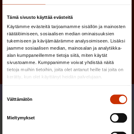
n
)
Tämä sivusto käyttää evästeitä
Käytämme evästeitä tarjoamamme sisällön ja mainosten
räätälöimiseen, sosiaalisen median ominaisuuksien
tukemiseen ja kävijämäärämme analysoimiseen. Lisäksi
Tilaa
jaamme sosiaalisen median, mainosalan ja analytiikka-
alan kumppaneillemme tietoja siitä, miten käytät
sivustoamme. Kumppanimme voivat yhdistää näitä
tietoja muihin tietoihin, joita olet antanut heille tai joita on
kerätty, kun olet käyttänyt heidän palvelujaan.
Jaa
Suostumuksen
Välttämätön
valinta
Sinua saattaa myös kiinnostaa
Mieltymykset