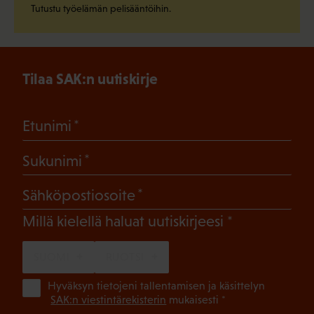
Tutustu työelämän pelisääntöihin.
Tilaa SAK:n uutiskirje
(Pakollinen)
Etunimi
(Pakollinen)
Sukunimi
(Pakollinen)
Sähköpostiosoite
(Pakollinen)
Millä kielellä haluat uutiskirjeesi
SUOMI
RUOTSI
(Pa
Hyväksyn tietojeni tallentamisen ja käsittelyn
SAK:n viestintärekisterin
mukaisesti *