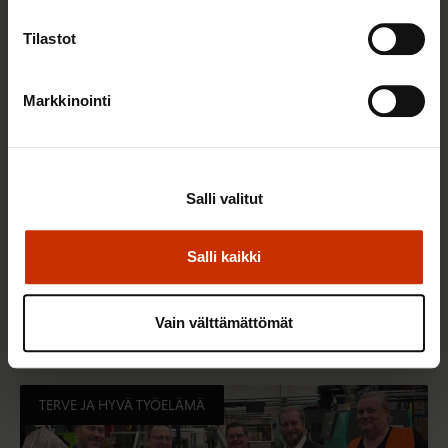
Tilastot
Markkinointi
Salli valitut
Salli kaikki
22.5.2026 9:00
Työaikaisella ruokailulla on väliä – lue vinkit
jaksamista tukevaan terveelliseen syömiseen
Vain välttämättömät
TERVE JA HYVÄ TYÖELÄMÄ