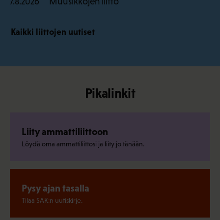
Muusikkojen liitto
7.8.2026
Kaikki liittojen uutiset
Pikalinkit
Liity ammattiliittoon
Löydä oma ammattiliittosi ja liity jo tänään.
Pysy ajan tasalla
Tilaa SAK:n uutiskirje.