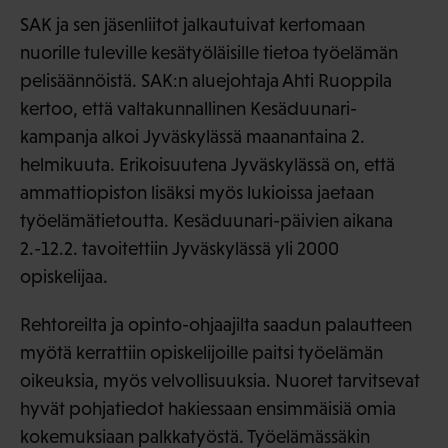
SAK ja sen jäsenliitot jalkautuivat kertomaan
nuorille tuleville kesätyöläisille tietoa työelämän
pelisäännöistä. SAK:n aluejohtaja Ahti Ruoppila
kertoo, että valtakunnallinen Kesäduunari-
kampanja alkoi Jyväskylässä maanantaina 2.
helmikuuta. Erikoisuutena Jyväskylässä on, että
ammattiopiston lisäksi myös lukioissa jaetaan
työelämätietoutta. Kesäduunari-päivien aikana
2.-12.2. tavoitettiin Jyväskylässä yli 2000
opiskelijaa.
Rehtoreilta ja opinto-ohjaajilta saadun palautteen
myötä kerrattiin opiskelijoille paitsi työelämän
oikeuksia, myös velvollisuuksia. Nuoret tarvitsevat
hyvät pohjatiedot hakiessaan ensimmäisiä omia
kokemuksiaan palkkatyöstä. Työelämässäkin