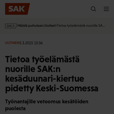
Hyppää
sisältöön
s
Näistä puhutaan
Uutiset
Tietoa työelämästä nuorille SA…
a
k
·
5.3.2015 13:36
UUTINEN
f
i
Tietoa työelämästä
nuorille SAK:n
kesäduunari-kiertue
pidetty Keski-Suomessa
Työnantajille vetoomus kesätöiden
puolesta