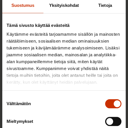
Suostumus
Yksityiskohdat
Tietoja
TERVE JA HYVÄ TYÖELÄMÄ
Tämä sivusto käyttää evästeitä
Käytämme evästeitä tarjoamamme sisällön ja mainosten
räätälöimiseen, sosiaalisen median ominaisuuksien
tukemiseen ja kävijämäärämme analysoimiseen. Lisäksi
jaamme sosiaalisen median, mainosalan ja analytiikka-
alan kumppaneillemme tietoja siitä, miten käytät
sivustoamme. Kumppanimme voivat yhdistää näitä
tietoja muihin tietoihin, joita olet antanut heille tai joita on
kerätty, kun olet käyttänyt heidän palvelujaan.
2.6.2026 11:00
Työmarkkinakeskusjärjestöt: Tuottava ja
Suostumuksen
hyvinvoiva työelämä on yhteinen asia
Välttämätön
valinta
Mieltymykset
TERVE JA HYVÄ TYÖELÄMÄ