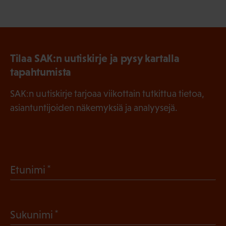
Tilaa SAK:n uutiskirje ja pysy kartalla
tapahtumista
SAK:n uutiskirje tarjoaa viikottain tutkittua tietoa,
asiantuntijoiden näkemyksiä ja analyysejä.
(
Etunimi
P
a
(
Sukunimi
k