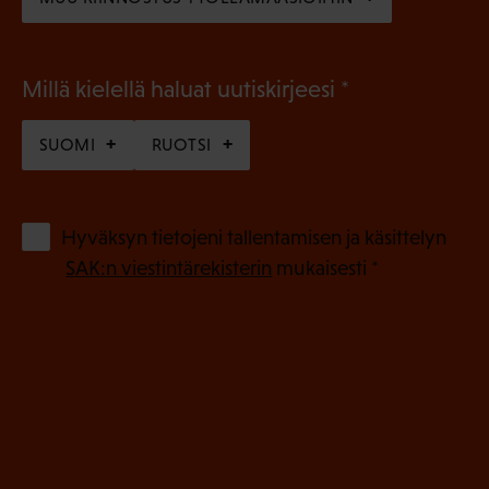
(
Millä kielellä haluat uutiskirjeesi
P
SUOMI
RUOTSI
a
k
o
(
Hyväksyn tietojeni tallentamisen ja käsittelyn
P
l
SAK:n viestintärekisterin
mukaisesti *
a
l
k
i
o
n
l
e
l
i
n
n
)