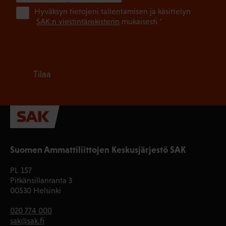
(Pa
Hyväksyn tietojeni tallentamisen ja käsittelyn
SAK:n viestintärekisterin
mukaisesti *
Tilaa
Suomen Ammattiliittojen Keskusjärjestö SAK
PL 157
Pitkänsillanranta 3
00530 Helsinki
020 774 000
sak@sak.fi