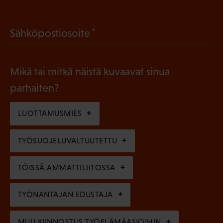
P
o
a
l
(
Sähköpostiosoite
k
l
P
o
i
a
l
Mikä tai mitkä näistä kuvaavat sinua
n
k
l
parhaiten?
e
o
i
n
l
LUOTTAMUSMIES
n
)
l
e
TYÖSUOJELUVALTUUTETTU
i
n
n
)
TÖISSÄ AMMATTILIITOSSA
e
n
TYÖNANTAJAN EDUSTAJA
)
MUU KIINNOSTUS TYÖELÄMÄASIOIHIN