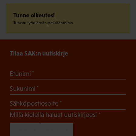
Tunne oikeutesi
Tutustu työelämän pelisääntöihin.
Tilaa SAK:n uutiskirje
(Pakollinen)
Etunimi
(Pakollinen)
Sukunimi
(Pakollinen)
Sähköpostiosoite
(Pakollinen)
Millä kielellä haluat uutiskirjeesi
SUOMI
RUOTSI