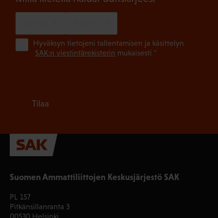
SUOMI
RUOTSI
(Pa
Hyväksyn tietojeni tallentamisen ja käsittelyn
SAK:n viestintärekisterin
mukaisesti *
Tilaa
Suomen Ammattiliittojen Keskusjärjestö SAK
PL 157
Pitkänsillanranta 3
00530 Helsinki