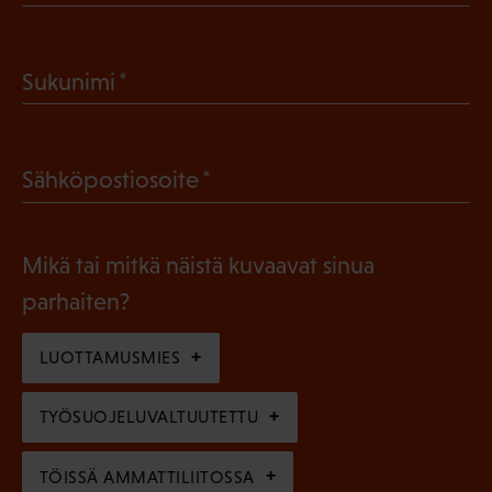
P
a
(
Sukunimi
k
P
o
a
l
(
Sähköpostiosoite
k
l
P
o
i
a
l
Mikä tai mitkä näistä kuvaavat sinua
n
k
l
parhaiten?
e
o
i
n
l
LUOTTAMUSMIES
n
)
l
e
TYÖSUOJELUVALTUUTETTU
i
n
n
)
TÖISSÄ AMMATTILIITOSSA