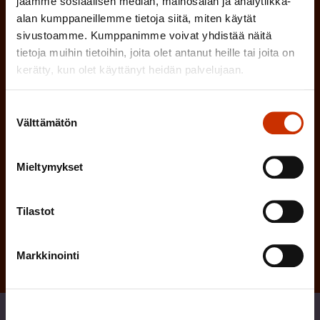
l
jaamme sosiaalisen median, mainosalan ja analytiikka-
e
l
alan kumppaneillemme tietoja siitä, miten käytät
sivustoamme. Kumppanimme voivat yhdistää näitä
i
n
tietoja muihin tietoihin, joita olet antanut heille tai joita on
n
)
kerätty, kun olet käyttänyt heidän palvelujaan.
e
n
Suostumuksen
)
Välttämätön
valinta
Mieltymykset
Tilaa
Tilastot
Markkinointi
Jaa