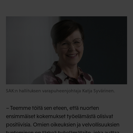
SAK:n hallituksen varapuheenjohtaja Katja Syvärinen.
– Teemme töitä sen eteen, että nuorten
ensimmäiset kokemukset työelämästä olisivat
positiivisia. Omien oikeuksien ja velvollisuuksien
tunteminen on tärkeä työelämätaito, joka auttaa