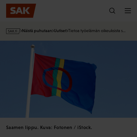
Hyppää
sisältöön
s
Näistä puhutaan
Uutiset
Tietoa työelämän oikeuksista s…
a
k
·
f
i
Saamen lippu. Kuva: Fotonen / iStock.