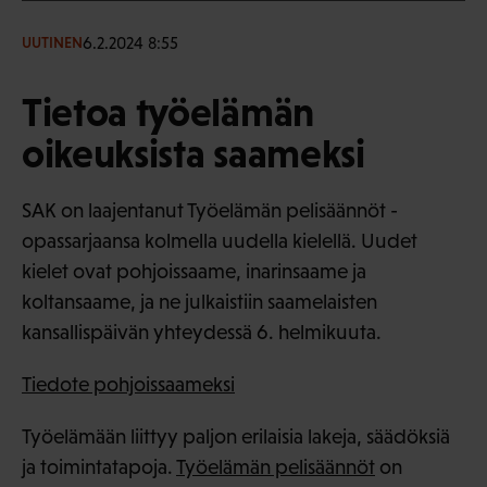
6.2.2024 8:55
UUTINEN
Tietoa työelämän
oikeuksista saameksi
SAK on laajentanut Työelämän pelisäännöt -
opassarjaansa kolmella uudella kielellä. Uudet
kielet ovat pohjoissaame, inarinsaame ja
koltansaame, ja ne julkaistiin saamelaisten
kansallispäivän yhteydessä 6. helmikuuta.
Tiedote pohjoissaameksi
Työelämään liittyy paljon erilaisia lakeja, säädöksiä
ja toimintatapoja.
Työelämän pelisäännöt
on