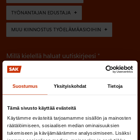
e
n
TYÖNANTAJAN EDUSTAJA
)
MUU KIINNOSTUS TYÖELÄMÄASIOIHIN
(
Millä kielellä haluat uutiskirjeesi
P
SUOMI
RUOTSI
a
k
Suostumus
Yksityiskohdat
Tietoja
o
(
Hyväksyn tietojeni tallentamisen ja käsittelyn
P
l
SAK:n viestintärekisterin
mukaisesti *
Tämä sivusto käyttää evästeitä
a
l
Käytämme evästeitä tarjoamamme sisällön ja mainosten
k
räätälöimiseen, sosiaalisen median ominaisuuksien
i
o
tukemiseen ja kävijämäärämme analysoimiseen. Lisäksi
n