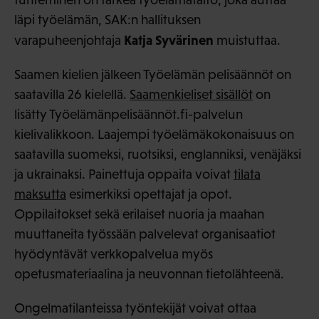
läpi työelämän, SAK:n hallituksen
Katja Syvärinen
varapuheenjohtaja
muistuttaa.
Saamen kielien jälkeen Työelämän pelisäännöt on
saatavilla 26 kielellä.
Saamenkieliset sisällöt
on
lisätty Työelämänpelisäännöt.fi-palvelun
kielivalikkoon. Laajempi työelämäkokonaisuus on
saatavilla suomeksi, ruotsiksi, englanniksi, venäjäksi
ja ukrainaksi. Painettuja oppaita voivat
tilata
maksutta
esimerkiksi opettajat ja opot.
Oppilaitokset sekä erilaiset nuoria ja maahan
muuttaneita työssään palvelevat organisaatiot
hyödyntävät verkkopalvelua myös
opetusmateriaalina ja neuvonnan tietolähteenä.
Ongelmatilanteissa työntekijät voivat ottaa