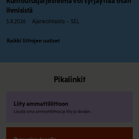
Kuntoutusjärjestelmä voi syrjäyttää osan
ihmisistä
Ajankohtaista – SEL
5.8.2026
Kaikki liittojen uutiset
Pikalinkit
Liity ammattiliittoon
Löydä oma ammattiliittosi ja liity jo tänään.