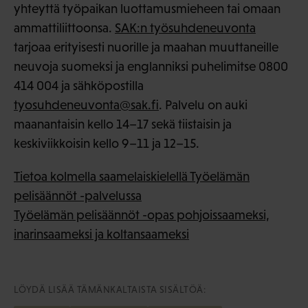
yhteyttä työpaikan luottamusmieheen tai omaan
ammattiliittoonsa.
SAK:n työsuhdeneuvonta
tarjoaa erityisesti nuorille ja maahan muuttaneille
neuvoja suomeksi ja englanniksi puhelimitse 0800
414 004 ja sähköpostilla
tyosuhdeneuvonta@sak.fi
. Palvelu on auki
maanantaisin kello 14–17 sekä tiistaisin ja
keskiviikkoisin kello 9–11 ja 12–15.
Tietoa kolmella saamelaiskielellä Työelämän
pelisäännöt -palvelussa
Työelämän pelisäännöt -opas pohjoissaameksi,
inarinsaameksi ja koltansaameksi
LÖYDÄ LISÄÄ TÄMÄNKALTAISTA SISÄLTÖÄ: