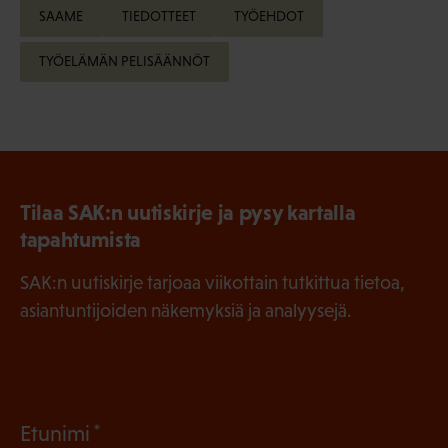
SAAME
TIEDOTTEET
TYÖEHDOT
TYÖELÄMÄN PELISÄÄNNÖT
Tilaa SAK:n uutiskirje ja pysy kartalla
tapahtumista
SAK:n uutiskirje tarjoaa viikottain tutkittua tietoa,
asiantuntijoiden näkemyksiä ja analyysejä.
(
Etunimi