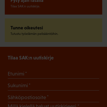
Pysy ajan tasalla
Tilaa SAK:n uutiskirje.
Tunne oikeutesi
Tutustu työelämän pelisääntöihin.
Tilaa SAK:n uutiskirje
(Pakollinen)
Etunimi
(Pakollinen)
Sukunimi
(Pakollinen)
Sähköpostiosoite
(Pakollinen)
Millä kielellä haluat uutiskirjeesi