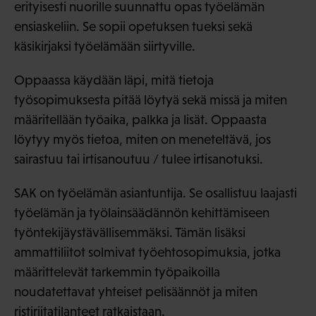
erityisesti nuorille suunnattu opas työelämän
ensiaskeliin. Se sopii opetuksen tueksi sekä
käsikirjaksi työelämään siirtyville.
Oppaassa käydään läpi, mitä tietoja
työsopimuksesta pitää löytyä sekä missä ja miten
määritellään työaika, palkka ja lisät. Oppaasta
löytyy myös tietoa, miten on meneteltävä, jos
sairastuu tai irtisanoutuu / tulee irtisanotuksi.
SAK on työelämän asiantuntija. Se osallistuu laajasti
työelämän ja työlainsäädännön kehittämiseen
työntekijäystävällisemmäksi. Tämän lisäksi
ammattiliitot solmivat työehtosopimuksia, jotka
määrittelevät tarkemmin työpaikoilla
noudatettavat yhteiset pelisäännöt ja miten
ristiriitatilanteet ratkaistaan.