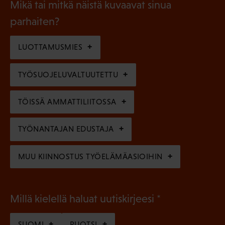
l
Mikä tai mitkä näistä kuvaavat sinua
n
k
l
parhaiten?
e
o
i
n
l
LUOTTAMUSMIES
n
)
l
e
TYÖSUOJELUVALTUUTETTU
i
n
n
)
TÖISSÄ AMMATTILIITOSSA
e
n
TYÖNANTAJAN EDUSTAJA
)
MUU KIINNOSTUS TYÖELÄMÄASIOIHIN
(
Millä kielellä haluat uutiskirjeesi
P
SUOMI
RUOTSI