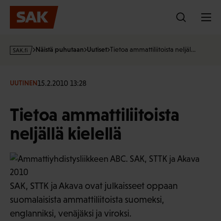
Hyppää
sisältöön
s
Näistä puhutaan
Uutiset
Tietoa ammattiliitoista neljäl…
a
k
·
15.2.2010 13:28
UUTINEN
f
i
Tietoa ammattiliitoista
neljällä kielellä
SAK, STTK ja Akava ovat julkaisseet oppaan
suomalaisista ammattiliitoista suomeksi,
englanniksi, venäjäksi ja viroksi.