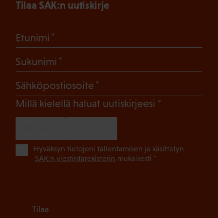
Tilaa SAK:n uutiskirje
(Pakollinen)
Etunimi
(Pakollinen)
Sukunimi
(Pakollinen)
Sähköpostiosoite
(Pakollinen)
Millä kielellä haluat uutiskirjeesi
SUOMI
RUOTSI
(Pa
Hyväksyn tietojeni tallentamisen ja käsittelyn
SAK:n viestintärekisterin
mukaisesti *
Tilaa