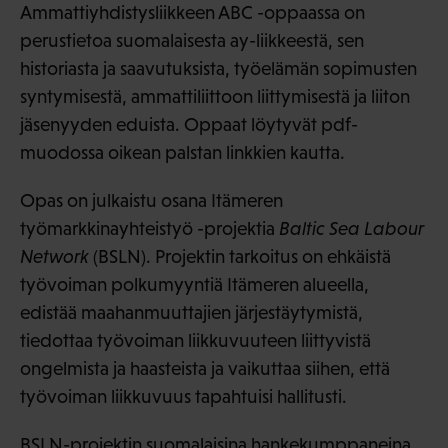
Ammattiyhdistysliikkeen ABC -oppaassa on
perustietoa suomalaisesta ay-liikkeestä, sen
historiasta ja saavutuksista, työelämän sopimusten
syntymisestä, ammattiliittoon liittymisestä ja liiton
jäsenyyden eduista. Oppaat löytyvät pdf-
muodossa oikean palstan linkkien kautta.
Opas on julkaistu osana Itämeren
työmarkkinayhteistyö -projektia
Baltic Sea Labour
Network
(BSLN). Projektin tarkoitus on ehkäistä
työvoiman polkumyyntiä Itämeren alueella,
edistää maahanmuuttajien järjestäytymistä,
tiedottaa työvoiman liikkuvuuteen liittyvistä
ongelmista ja haasteista ja vaikuttaa siihen, että
työvoiman liikkuvuus tapahtuisi hallitusti.
BSLN-projektin suomalaisina hankekumppaneina