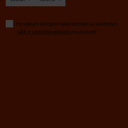
a
k
o
(
Hyväksyn tietojeni tallentamisen ja käsittelyn
P
l
SAK:n viestintärekisterin
mukaisesti *
a
l
k
i
o
n
l
e
l
i
n
n
)
e
n
)