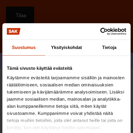
Tilaa
Suostumus
Yksityiskohdat
Tietoja
Jaa
Tämä sivusto käyttää evästeitä
Käytämme evästeitä tarjoamamme sisällön ja mainosten
Sinua saattaa myös kiinnostaa
räätälöimiseen, sosiaalisen median ominaisuuksien
tukemiseen ja kävijämäärämme analysoimiseen. Lisäksi
jaamme sosiaalisen median, mainosalan ja analytiikka-
TERVE JA HYVÄ TYÖELÄMÄ
alan kumppaneillemme tietoja siitä, miten käytät
sivustoamme. Kumppanimme voivat yhdistää näitä
tietoja muihin tietoihin, joita olet antanut heille tai joita on
kerätty, kun olet käyttänyt heidän palvelujaan.