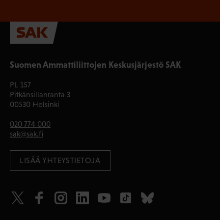
Suomen Ammattiliittojen Keskusjärjestö SAK
PL 157
Pitkänsillanranta 3
00530 Helsinki
020 774 000
sak@sak.fi
LISÄÄ YHTEYSTIETOJA