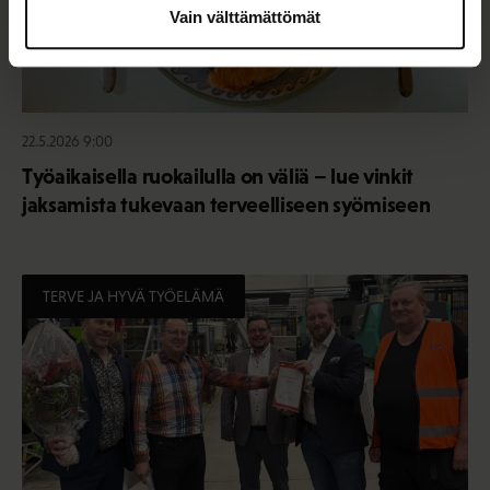
Vain välttämättömät
22.5.2026 9:00
Työaikaisella ruokailulla on väliä – lue vinkit
jaksamista tukevaan terveelliseen syömiseen
TERVE JA HYVÄ TYÖELÄMÄ