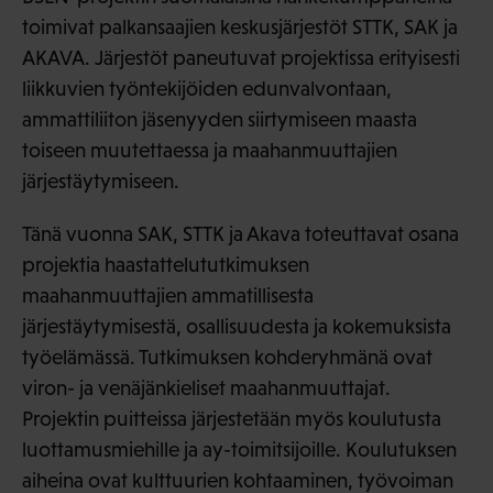
toimivat palkansaajien keskusjärjestöt STTK, SAK ja
AKAVA. Järjestöt paneutuvat projektissa erityisesti
liikkuvien työntekijöiden edunvalvontaan,
ammattiliiton jäsenyyden siirtymiseen maasta
toiseen muutettaessa ja maahanmuuttajien
järjestäytymiseen.
Tänä vuonna SAK, STTK ja Akava toteuttavat osana
projektia haastattelututkimuksen
maahanmuuttajien ammatillisesta
järjestäytymisestä, osallisuudesta ja kokemuksista
työelämässä. Tutkimuksen kohderyhmänä ovat
viron- ja venäjänkieliset maahanmuuttajat.
Projektin puitteissa järjestetään myös koulutusta
luottamusmiehille ja ay-toimitsijoille. Koulutuksen
aiheina ovat kulttuurien kohtaaminen, työvoiman