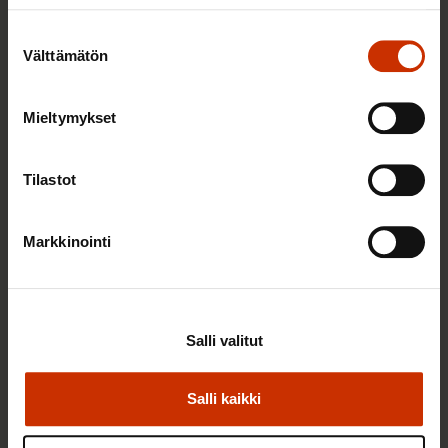
Suostumuksen
Välttämätön
valinta
Mieltymykset
2.6.2026 11:00
Tilastot
Työmarkkinakeskusjärjestöt: Tuottava ja
hyvinvoiva työelämä on yhteinen asia
Markkinointi
TERVE JA HYVÄ TYÖELÄMÄ
Salli valitut
Salli kaikki