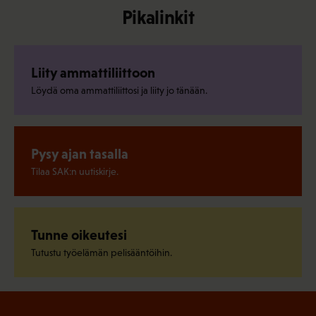
Pikalinkit
Liity ammattiliittoon
Löydä oma ammattiliittosi ja liity jo tänään.
Pysy ajan tasalla
Tilaa SAK:n uutiskirje.
Tunne oikeutesi
Tutustu työelämän pelisääntöihin.