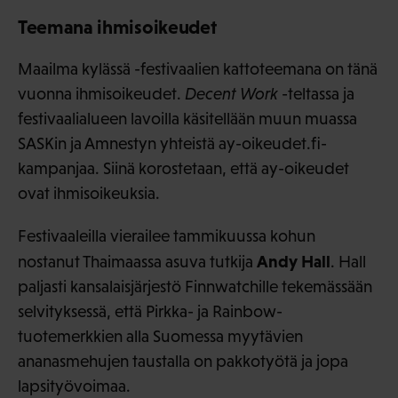
Teemana ihmisoikeudet
Maailma kylässä -festivaalien kattoteemana on tänä
vuonna ihmisoikeudet.
Decent Work
-teltassa ja
festivaalialueen lavoilla käsitellään muun muassa
SASKin ja Amnestyn yhteistä ay-oikeudet.fi-
kampanjaa. Siinä korostetaan, että ay-oikeudet
ovat ihmisoikeuksia.
Festivaaleilla vierailee tammikuussa kohun
Andy Hall
nostanut Thaimaassa asuva tutkija
. Hall
paljasti kansalaisjärjestö Finnwatchille tekemässään
selvityksessä, että Pirkka- ja Rainbow-
tuotemerkkien alla Suomessa myytävien
ananasmehujen taustalla on pakkotyötä ja jopa
lapsityövoimaa.