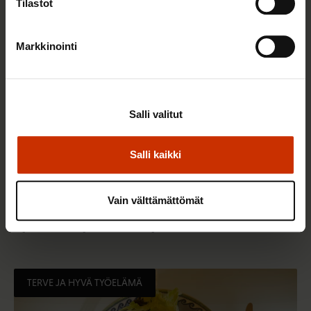
Tilastot
Markkinointi
Salli valitut
Salli kaikki
2.6.2026 11:00
Vain välttämättömät
Työmarkkinakeskusjärjestöt: Tuottava ja
hyvinvoiva työelämä on yhteinen asia
TERVE JA HYVÄ TYÖELÄMÄ