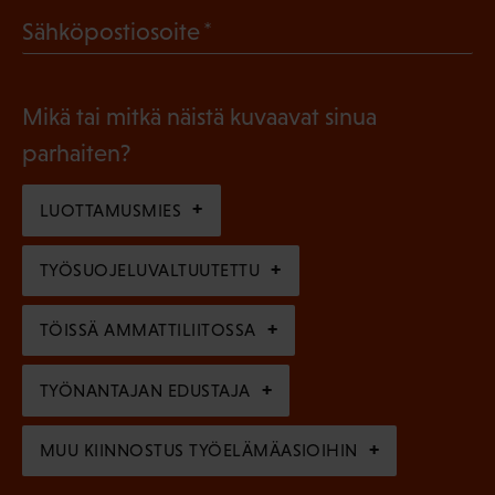
a
l
(
Sähköpostiosoite
k
l
P
o
i
a
l
Mikä tai mitkä näistä kuvaavat sinua
n
k
l
parhaiten?
e
o
i
n
l
LUOTTAMUSMIES
n
)
l
e
TYÖSUOJELUVALTUUTETTU
i
n
n
)
TÖISSÄ AMMATTILIITOSSA
e
n
TYÖNANTAJAN EDUSTAJA
)
MUU KIINNOSTUS TYÖELÄMÄASIOIHIN