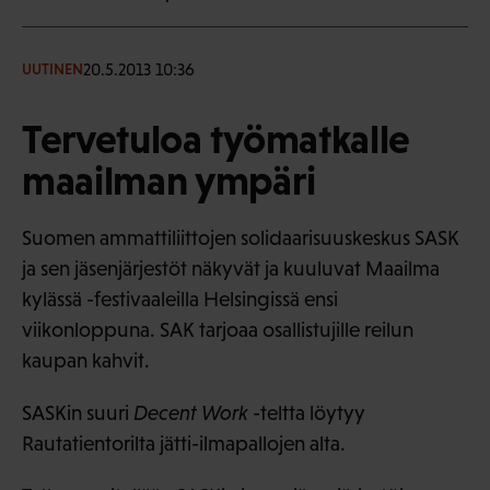
20.5.2013 10:36
UUTINEN
Tervetuloa työmatkalle
maailman ympäri
Suomen ammattiliittojen solidaarisuuskeskus SASK
ja sen jäsenjärjestöt näkyvät ja kuuluvat Maailma
kylässä -festivaaleilla Helsingissä ensi
viikonloppuna. SAK tarjoaa osallistujille reilun
kaupan kahvit.
SASKin suuri
Decent Work
-teltta löytyy
Rautatientorilta jätti-ilmapallojen alta.