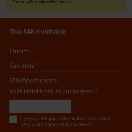
Tutustu työelämän pelisääntöihin.
Tilaa SAK:n uutiskirje
(Pakollinen)
Etunimi
(Pakollinen)
Sukunimi
(Pakollinen)
Sähköpostiosoite
(Pakollinen)
Millä kielellä haluat uutiskirjeesi
SUOMI
RUOTSI
(Pa
Hyväksyn tietojeni tallentamisen ja käsittelyn
SAK:n viestintärekisterin
mukaisesti *