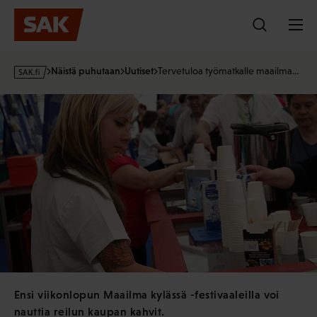
Hyppää
sisältöön
s
Näistä puhutaan
Uutiset
Tervetuloa työmatkalle maailma…
a
k
·
f
i
Ensi viikonlopun Maailma kylässä -festivaaleilla voi
nauttia reilun kaupan kahvit.