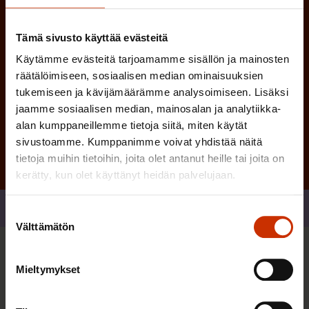
n
)
Tämä sivusto käyttää evästeitä
Käytämme evästeitä tarjoamamme sisällön ja mainosten
räätälöimiseen, sosiaalisen median ominaisuuksien
tukemiseen ja kävijämäärämme analysoimiseen. Lisäksi
Tilaa
jaamme sosiaalisen median, mainosalan ja analytiikka-
alan kumppaneillemme tietoja siitä, miten käytät
sivustoamme. Kumppanimme voivat yhdistää näitä
tietoja muihin tietoihin, joita olet antanut heille tai joita on
kerätty, kun olet käyttänyt heidän palvelujaan.
Jaa
Suostumuksen
Välttämätön
valinta
Sinua saattaa myös kiinnostaa
Mieltymykset
TERVE JA HYVÄ TYÖELÄMÄ