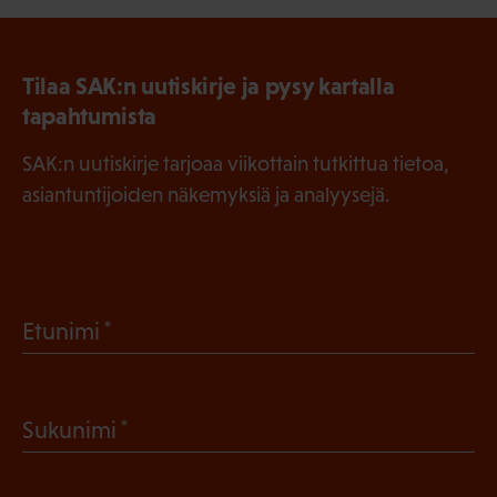
Tilaa SAK:n uutiskirje ja pysy kartalla
tapahtumista
SAK:n uutiskirje tarjoaa viikottain tutkittua tietoa,
asiantuntijoiden näkemyksiä ja analyysejä.
(
Etunimi
P
a
(
Sukunimi
k
P
o