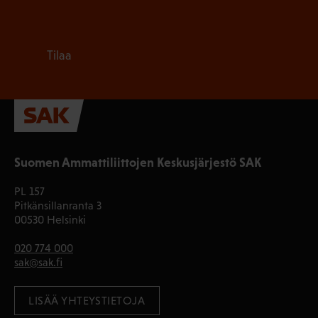
Tilaa
Suomen Ammattiliittojen Keskusjärjestö SAK
PL 157
Pitkänsillanranta 3
00530 Helsinki
020 774 000
sak@sak.fi
LISÄÄ YHTEYSTIETOJA