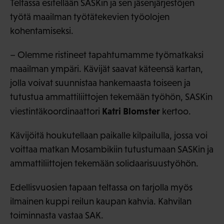
Teltassa esitellään SASKin ja sen jäsenjärjestöjen
työtä maailman työtätekevien työolojen
kohentamiseksi.
– Olemme ristineet tapahtumamme työmatkaksi
maailman ympäri. Kävijät saavat käteensä kartan,
jolla voivat suunnistaa hankemaasta toiseen ja
tutustua ammattiliittojen tekemään työhön, SASKin
Katri Blomster
viestintäkoordinaattori
kertoo.
Kävijöitä houkutellaan paikalle kilpailulla, jossa voi
voittaa matkan Mosambikiin tutustumaan SASKin ja
ammattiliittojen tekemään solidaarisuustyöhön.
Edellisvuosien tapaan teltassa on tarjolla myös
ilmainen kuppi reilun kaupan kahvia. Kahvilan
toiminnasta vastaa SAK.