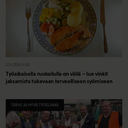
22.5.2026 9:00
Työaikaisella ruokailulla on väliä – lue vinkit
jaksamista tukevaan terveelliseen syömiseen
TERVE JA HYVÄ TYÖELÄMÄ